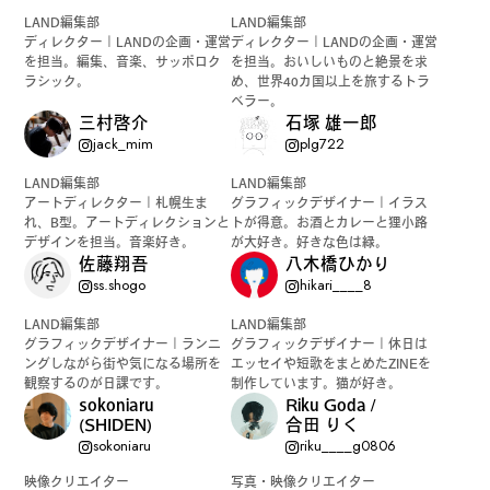
LAND編集部
LAND編集部
ディレクター｜LANDの企画・運営
ディレクター｜LANDの企画・運営
を担当。編集、音楽、サッポロク
を担当。おいしいものと絶景を求
ラシック。
め、世界40カ国以上を旅するトラ
ベラー。
三村啓介
石塚 雄一郎
jack_mim
plg722
LAND編集部
LAND編集部
アートディレクター｜札幌生ま
グラフィックデザイナー｜イラス
れ、B型。アートディレクションと
トが得意。お酒とカレーと狸小路
デザインを担当。音楽好き。
が大好き。好きな色は緑。
佐藤翔吾
八木橋ひかり
ss.shogo
hikari____8
LAND編集部
LAND編集部
グラフィックデザイナー｜ランニ
グラフィックデザイナー｜休日は
ングしながら街や気になる場所を
エッセイや短歌をまとめたZINEを
観察するのが日課です。
制作しています。猫が好き。
sokoniaru
Riku Goda /
(SHIDEN)
合田 りく
sokoniaru
riku____g0806
映像クリエイター
写真・映像クリエイター