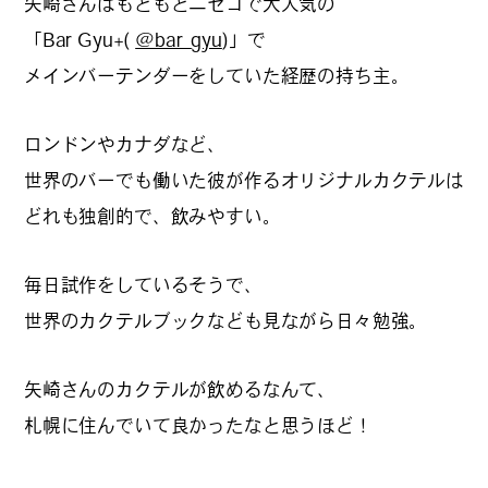
矢崎さんはもともとニセコで大人気の
「Bar Gyu+(
@bar_gyu
)」で
メインバーテンダーをしていた経歴の持ち主。
#
札幌カレー探訪
ロンドンやカナダなど、
世界のバーでも働いた彼が作るオリジナルカクテルは
#
狸の一歩
どれも独創的で、飲みやすい。
毎日試作をしているそうで、
#
この車と暮らす理由
世界のカクテルブックなども見ながら日々勉強。
矢崎さんのカクテルが飲めるなんて、
#
日帰り遠足
札幌に住んでいて良かったなと思うほど！