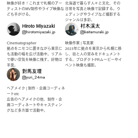
映像が好き！これまで札幌のアー
北海道で暮らす人々と文化、その
ティストのMV制作やライブ映像な
日常を写真と映像で記録する。ウ
ども手がける。
ェディングやライブなど撮影する
ジャンルは多彩。
Hiroto Miyazaki
村木渓太
hirotomiyazaki.jp
keitamuraki.jp
Cinematographer
映像作家 | 写真家
拠点をニセコに置きながら東京に
2023年に拠点を東京から札幌に移
も活動の幅を広げ活動中。リアル
し、街と人の営みをドキュメント
で儚い空気を映像に残す。好物は
する。プロダクトPRムービーやイ
羊羹。
ベント映像も撮影。
對馬友理
yuri_24ma
ヘアメイク | 制作・企画コーディネ
ートetc
広告のヘアメイクの他、制作・企
画コーディネートやキャスティン
グなど多方面で活動中。