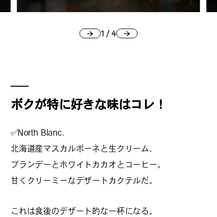
#
ボクと麺
1
/
4
#
職人の手仕事に触れる
ボクが特に好きな味はコレ！
#
書店巡り
✅North Blanc.
北海道産マスカルポーネと生クリーム、
ブランデーとホワイトカカオとコーヒー。
#
やっぱり○○が好き
甘くクリーミーなデザートカクテルだ。
これは食後のデザート的な一杯になる。
#
イベント