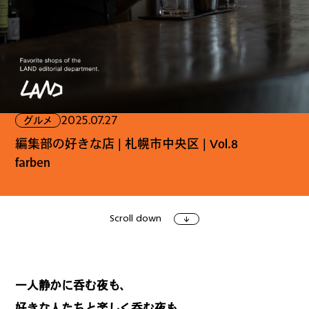
ファッション
グルメ
しごと
2025.07.27
グルメ
アート＆イベント
ホビー
ホーム＆インテリア
編集部の好きな店 | 札幌市中央区 | Vol.8
farben
Scroll down
ショッピング
トラベル
一人静かに呑む夜も、
好きな人たちと楽しく呑む夜も。