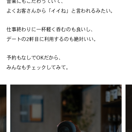
音楽にもこだわっていて、
カルチャーマガジン「LAND」編集部と一緒に、いつも
よくお客さんから「イイね」と言われるみたい。
のマチの、一歩先を一緒に探してくれる仲間「サポー
ター」を募集中！公式LINEで編集部と直接チャットで
仕事終わりに一杯軽く呑むのも良いし、
やりとりできる場所。おすすめのお店や特集してほし
い内容など何でも話そう。
デートの2軒目に利用するのも絶対いい。
予約もなしでOKだから、
みんなもチェックしてみて。