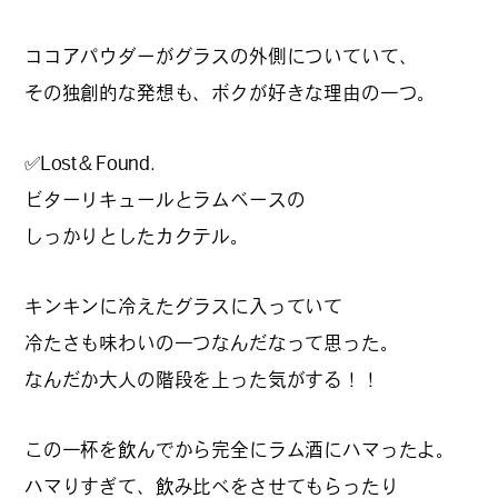
ココアパウダーがグラスの外側についていて、
その独創的な発想も、ボクが好きな理由の一つ。
#
ランチ
✅Lost＆Found.
ビターリキュールとラムベースの
#
ショッピング
しっかりとしたカクテル。
キンキンに冷えたグラスに入っていて
#
カフェ
冷たさも味わいの一つなんだなって思った。
なんだか大人の階段を上った気がする！！
この一杯を飲んでから完全にラム酒にハマったよ。
FOLLOW US
ハマりすぎて、飲み比べをさせてもらったり