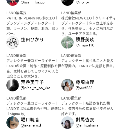
wa___ka.pp
noriok
LAND編集長
LAND編集部
PATTERN PLANNING(株)CEO｜
株式会社NEW CEO｜クリエイティ
ブランディングディレクター｜
ブディレクター｜色々な土地を歩
旅、ラーメン、焼肉、お酒、器ラ
き、体を動かし、モノに触れなが
バー。
ら、ユーモアを考える。
窪田ひかり
勝野美玖
rmpw110
LAND編集部
LAND編集部
ディレクター兼コピーライター｜
ディレクター｜食べることと愛犬
LANDの企画・制作・原稿制作を担
が原動力。LANDでは撮影も担当。
当。取材を通してこのマチの人と
出会うことが大好き。
荒巻美千子
藤崎由理
hina_ta_bo_kko
yurif333
LAND編集部
LAND編集部
ディレクター兼コピーライター｜
ディレクター｜瓶詰めされた醬
LANDでは写真撮影も担当。愛機は
と、道内各地の銘菓食べ歩きが大
「Sigma fp」
好きです。
堀口暁音
對馬杏衣
akane.ysd
ai_tsushima