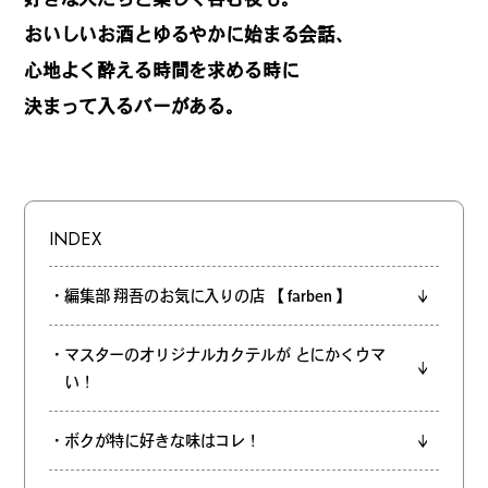
REGULARS
おいしいお酒とゆるやかに始まる会話、
心地よく酔える時間を求める時に
連載一覧
決まって入るバーがある。
#
健康LAND
INDEX
#
パイセンの行きつけにつ
・編集部 翔吾のお気に入りの店 【 farben 】
いて行く
・マスターのオリジナルカクテルが とにかくウマ
い！
#
札幌来たら、まずはココ
・ボクが特に好きな味はコレ！