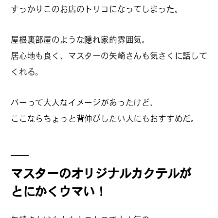
すっかりこのお店のトリコになってしまった。
#
夢中になれる、仕事のは
なし
屋根裏部屋のような隠れ家的雰囲気。
居心地も良く、マスターの矢崎さんも気さくに話して
#
SapporoDiscoveryRoom
くれる。
バーって大人なイメージがあったけど、
#
花・植物と暮らそう
ここならちょっと背伸びしたい人にもおすすめだ。
#
編集部の好きな店
マスターのオリジナルカクテルが
とにかくウマい！
#
飛行機で行かない海外旅
行