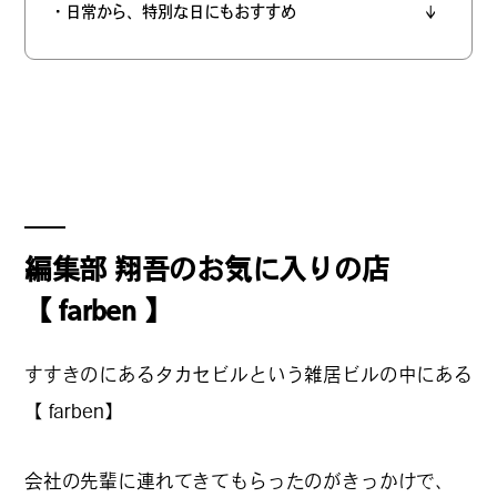
#
僕らの便利酒場
・日常から、特別な日にもおすすめ
#
古着界隈
#
雨の日・雪の日の正解
編集部 翔吾のお気に入りの店
【 farben 】
#
Meet-Up Spot
すすきのにあるタカセビルという雑居ビルの中にある
【 farben】
#
呑める粉もんの世界
会社の先輩に連れてきてもらったのがきっかけで、