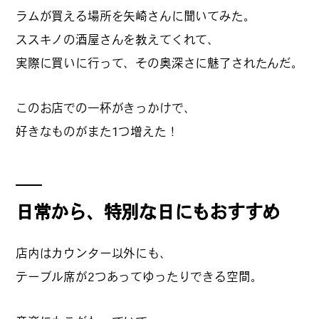
ラムが買える場所を矢崎さんに聞いてみた。
公式SNSはこちら
ススキノの酒屋さんを教えてくれて、
実際に買いに行って、その奥深さに魅了されたんだ。
このお店での一杯がきっかけで、
Threads
好きなものがまた1つ増えた！
Instagra
m
日常から、特別な日にもおすすめ
JOIN US !
店内はカウンター以外にも、
テーブル席が2つあってゆったりできる空間。
LAND公式サポーターはこちら