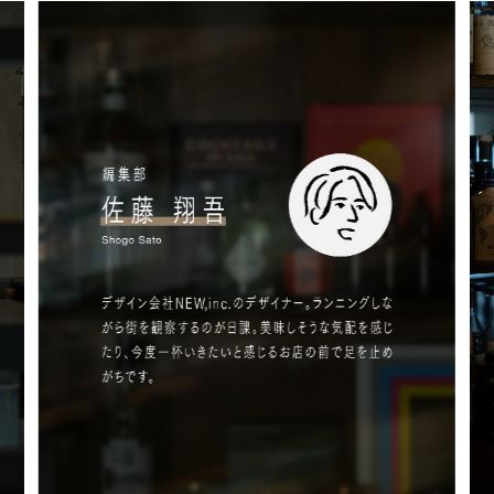
#
プレゼントフォー・ユー
#
昼飲み・春飲み
#
おすすめ手土産
#
今月のアートな時間割
#
伊藤沙菜のモーニングル
ーティン