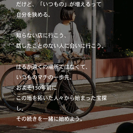
だけど、「いつもの」が増えるって
自分を狭める。
知らない店に行こう、
話したことのない人に会いに行こう。
はるか遠くの場所ではなくて、
いつものマチの一歩先。
およそ150年前に
この地を拓いた人々から始まった宝探
し。
その続きを一緒に始めよう。