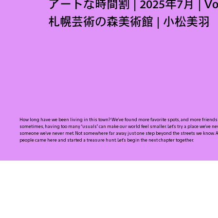
アートな時間割 | 2025年7月 | Vol
札幌芸術の森美術館 | 小松美羽
How long have we been living in this town? We’ve found more favorite spots, and more friends w
sometimes, having too many “usuals” can make our world feel smaller. Let’s try a place we’ve neve
someone we’ve never met. Not somewhere far away just one step beyond the streets we know. A
people came here and started a treasure hunt. Let’s begin the next chapter together.