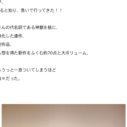
が、
れると知り、急いで行ってきた！！
さんの代名詞である神獣を核に、
像化した連作、
型作品、
ら想を得た新作をふくむ約70点と大ボリューム。
ふうっと一息ついてしまうほど
数々だった。