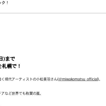
ック！
(日)まで
を札幌で！
描く現代アーティストの小松美羽さん(
@miwakomatsu_official
)。
チアなど世界でも称賛の嵐。