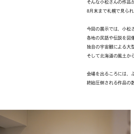
そんな小松さんの作品
8月末まで札幌で見ら
今回の展示では、小松
各地の民話や伝説を図
独自の宇宙観による大
そして北海道の風土か
会場を出るころには、
終始圧倒される作品の