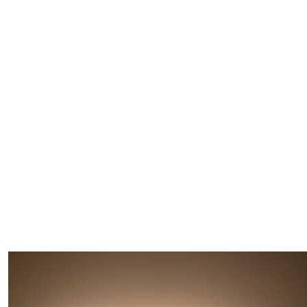
#
呑める粉もんの世界
#
夢中になれる、仕事のはなし
#
SapporoDiscoveryRoom
#
花・植物と暮らそう