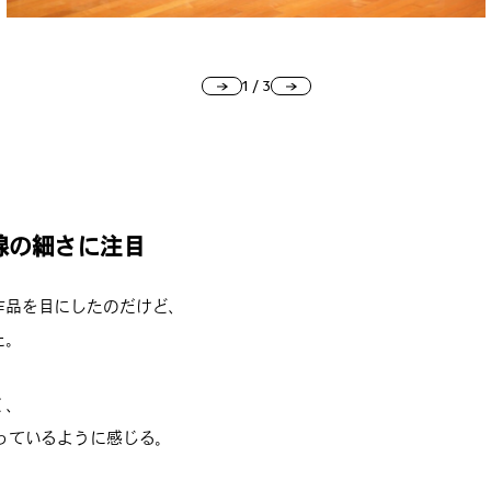
1
/
3
線の細さに注目
作品を目にしたのだけど、
た。
く、
っているように感じる。