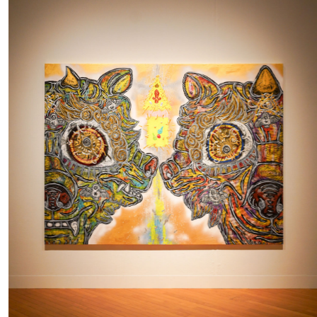
#
編集部の好きな店
#
飛行機で行かない海外旅行
#
札幌カレー探訪
#
狸の一歩