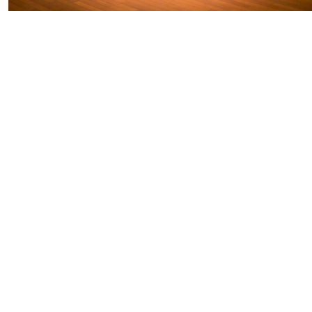
#
この車と暮らす理由
#
日帰り遠足
#
プレゼントフォー・ユー