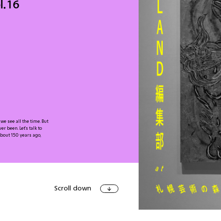
.16
アート＆イベ
e see all the time. But
r been. Let’s talk to
ショッピン
bout 150 years ago,
Scroll down