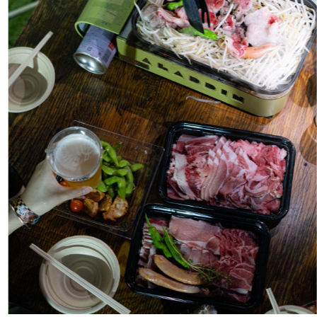
#
この車と暮らす理由
#
日帰り遠足
#
プレゼントフォー・ユー