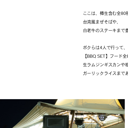
ここは、樽生含む全80
台湾風まぜそばや、
白老牛のステーキまで
ボクらは4人で行って、
【BBQ SET】フード
生ラムジンギスカンや
ガーリックライスまで