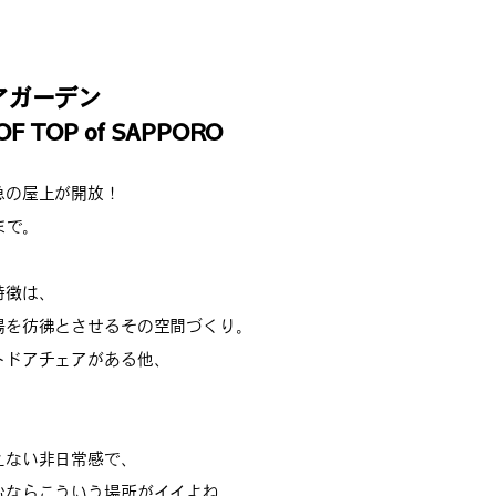
アガーデン
OF TOP of SAPPORO
急の屋上が開放！
まで。
特徴は、
場を彷彿とさせるその空間づくり。
トドアチェアがある他、
えない非日常感で、
むならこういう場所がイイよね。