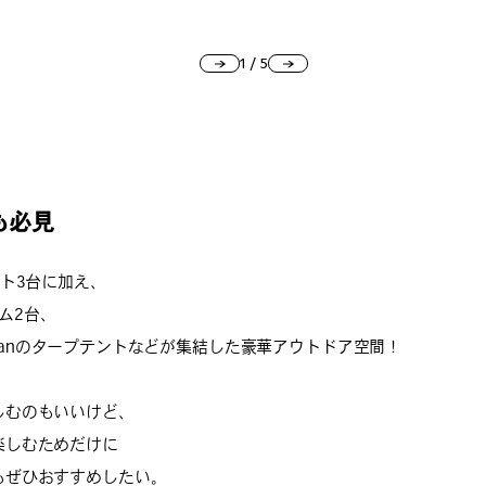
1
/
5
も必見
ント3台に加え、
ーム2台、
Colemanのタープテントなどが集結した豪華アウトドア空間！
しむのもいいけど、
楽しむためだけに
もぜひおすすめしたい。