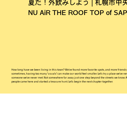
夏だ！外飲みしよう | 札幌市中央区 
NU AiR THE ROOF TOP of S
How long have we been living in this town? We’ve found more favorite spots, and more friends w
sometimes, having too many “usuals” can make our world feel smaller. Let’s try a place we’ve neve
someone we’ve never met. Not somewhere far away just one step beyond the streets we know. A
people came here and started a treasure hunt. Let’s begin the next chapter together.