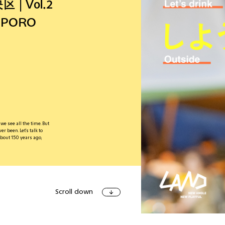
| Vol.2
APPORO
アート＆イベ
e see all the time. But
r been. Let’s talk to
ショッピン
bout 150 years ago,
Scroll down