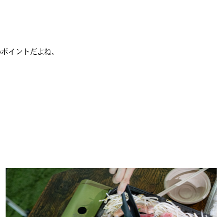
#
編集部の好きな店
いポイントだよね。
#
飛行機で行かない海外旅行
#
札幌カレー探訪
#
狸の一歩