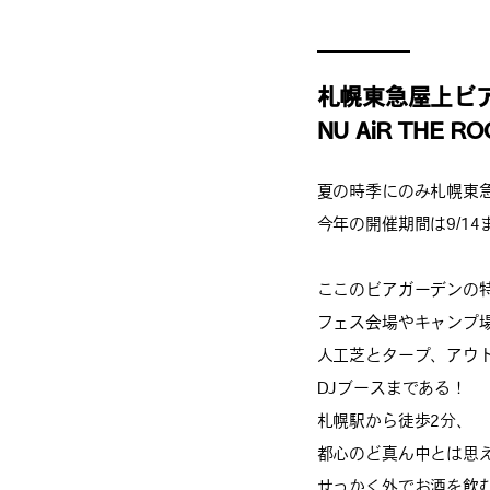
札幌東急屋上ビ
NU AiR THE RO
夏の時季にのみ札幌東
今年の開催期間は9/14
ここのビアガーデンの
フェス会場やキャンプ
人工芝とタープ、アウ
DJブースまである！
札幌駅から徒歩2分、
都心のど真ん中とは思
せっかく外でお酒を飲