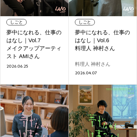
ファッション
グルメ
しごと
しごと
しごと
夢中になれる、仕事の
夢中になれる、仕事の
はなし｜Vol.7
はなし｜Vol.6
メイクアップアーティ
料理人 神村さん
アート＆イベント
ホビー
ホーム＆インテリア
スト AMIさん
料理人 神村さん
2026.06.25
2026.04.07
ショッピング
トラベル