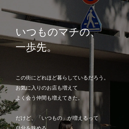
#
プレゼントフォー・ユー
いつものマチの、
#
昼飲み・春飲み
一歩先。
#
おすすめ手土産
この街にどれほど暮らしているだろう。
お気に入りのお店も増えて
#
今月のアートな時間割
よく会う仲間も増えてきた。
#
伊藤沙菜のモーニングル
だけど、「いつもの」が増えるって
ーティン
自分を狭める。