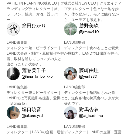
PATTERN PLANNING(株)CEO｜ブ
株式会社NEW CEO｜クリエイティ
ランディングディレクター｜旅、
ブディレクター｜色々な土地を歩
ラーメン、焼肉、お酒、器ラバ
き、体を動かし、モノに触れなが
ー。
ら、ユーモアを考える。
窪田ひかり
勝野美玖
rmpw110
LAND編集部
LAND編集部
ディレクター兼コピーライター｜
ディレクター｜食べることと愛犬
LANDの企画・制作・原稿制作を担
が原動力。LANDでは撮影も担当。
当。取材を通してこのマチの人と
出会うことが大好き。
荒巻美千子
藤崎由理
hina_ta_bo_kko
yurif333
LAND編集部
LAND編集部
ディレクター兼コピーライター｜
ディレクター｜瓶詰めされた醬
LANDでは写真撮影も担当。愛機は
と、道内各地の銘菓食べ歩きが大
「Sigma fp」
好きです。
堀口暁音
對馬杏衣
akane.ysd
ai_tsushima
LAND編集部
LAND編集部
ディレクター｜LANDの企画・運営
ディレクター｜LANDの企画・運営