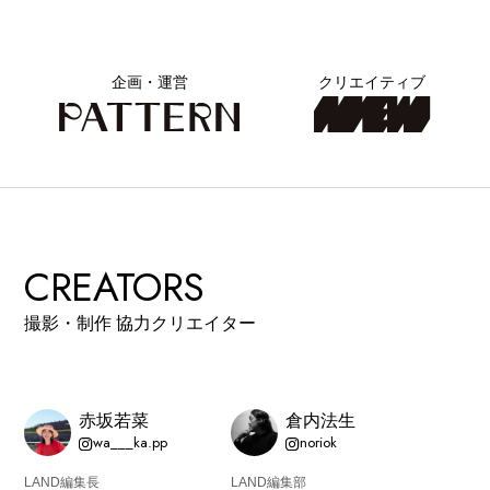
カルチャーマガジン「LAND」編集部と一緒に、いつも
のマチの、一歩先を一緒に探してくれる仲間「サポー
企画・運営
クリエイティブ
ター」を募集中！公式LINEで編集部と直接チャットで
やりとりできる場所。おすすめのお店や特集してほし
い内容など何でも話そう。
CREATORS
撮影・制作 協力クリエイター
赤坂若菜
倉内法生
wa___ka.pp
noriok
LAND編集長
LAND編集部