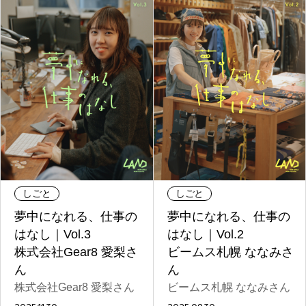
#
僕らの便利酒場
#
古着界隈
#
雨の日・雪の日の正解
しごと
しごと
#
Meet-Up Spot
夢中になれる、仕事の
夢中になれる、仕事の
はなし｜Vol.3
はなし｜Vol.2
株式会社Gear8 愛梨さ
ビームス札幌 ななみさ
ん
ん
#
呑める粉もんの世界
株式会社Gear8 愛梨さん
ビームス札幌 ななみさん