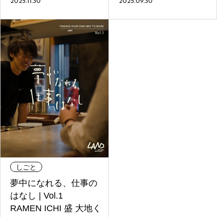
2025.11.30
2025.09.30
#
夢中になれる、仕事のは
なし
#
SapporoDiscoveryRoom
#
花・植物と暮らそう
#
編集部の好きな店
しごと
夢中になれる、仕事の
はなし | Vol.1
#
飛行機で行かない海外旅
RAMEN ICHI 盛 大地く
行