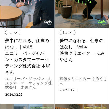
REGULARS
連載一覧
しごと
しごと
夢中になれる、仕事の
夢中になれる、仕事の
#
健康LAND
はなし｜Vol.5
はなし｜Vol.4
ユニリーバ・ジャパ
映像クリエイター ふみ
ン・カスタマーマーケ
やさん
#
パイセンの行きつけにつ
ティング株式会社 木嶋
いて行く
さん
ユニリーバ・ジャパン・カ
映像クリエイター ふみやさ
スタマーマーケティング株
ん
式会社 木嶋さん
#
札幌来たら、まずはココ
2026.01.28
2026.02.23