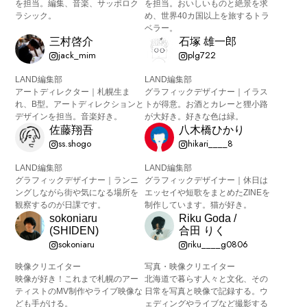
を担当。編集、音楽、サッポロク
を担当。おいしいものと絶景を求
ラシック。
め、世界40カ国以上を旅するトラ
ベラー。
三村啓介
石塚 雄一郎
jack_mim
plg722
LAND編集部
LAND編集部
アートディレクター｜札幌生ま
グラフィックデザイナー｜イラス
れ、B型。アートディレクションと
トが得意。お酒とカレーと狸小路
デザインを担当。音楽好き。
が大好き。好きな色は緑。
佐藤翔吾
八木橋ひかり
ss.shogo
hikari____8
LAND編集部
LAND編集部
グラフィックデザイナー｜ランニ
グラフィックデザイナー｜休日は
ングしながら街や気になる場所を
エッセイや短歌をまとめたZINEを
観察するのが日課です。
制作しています。猫が好き。
sokoniaru
Riku Goda /
(SHIDEN)
合田 りく
sokoniaru
riku____g0806
映像クリエイター
写真・映像クリエイター
映像が好き！これまで札幌のアー
北海道で暮らす人々と文化、その
ティストのMV制作やライブ映像な
日常を写真と映像で記録する。ウ
ども手がける。
ェディングやライブなど撮影する