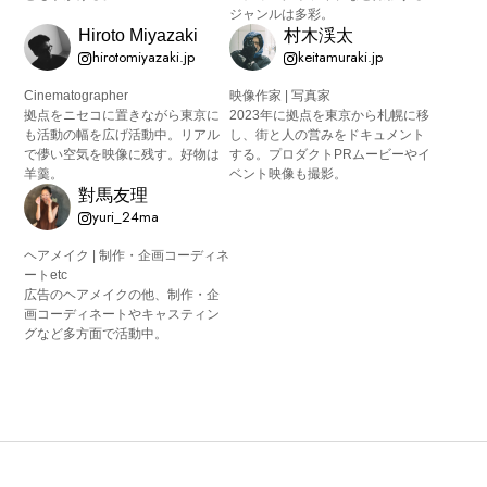
ジャンルは多彩。
Hiroto Miyazaki
村木渓太
hirotomiyazaki.jp
keitamuraki.jp
Cinematographer
映像作家 | 写真家
拠点をニセコに置きながら東京に
2023年に拠点を東京から札幌に移
も活動の幅を広げ活動中。リアル
し、街と人の営みをドキュメント
で儚い空気を映像に残す。好物は
する。プロダクトPRムービーやイ
羊羹。
ベント映像も撮影。
對馬友理
yuri_24ma
ヘアメイク | 制作・企画コーディネ
ートetc
広告のヘアメイクの他、制作・企
画コーディネートやキャスティン
グなど多方面で活動中。