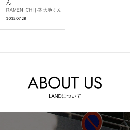
ん
RAMEN ICHI | 盛 大地くん
2025.07.28
#
札幌カレー探訪
#
狸の一歩
ABOUT US
#
この車と暮らす理由
LANDについて
#
日帰り遠足