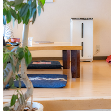
#
昼飲み・春飲み
#
おすすめ手土産
#
今月のアートな時間割
#
伊藤沙菜のモーニングルーティン