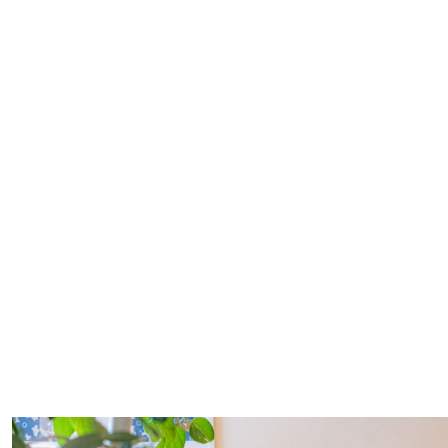
#
この車と暮らす理由
#
日帰り遠足
#
プレゼントフォー・ユー