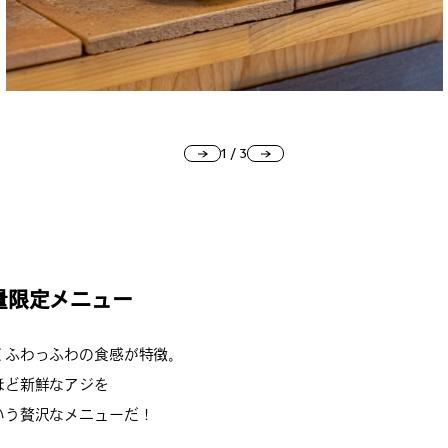
1
/
3
量限定メニュー
くふわっふわの食感が特徴。
ほど新鮮なアジを
いう贅沢なメニューだ！