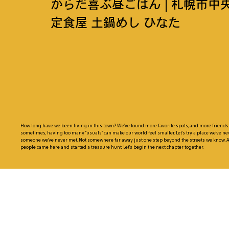
からだ喜ぶ昼ごはん | 札幌市中央区 
定食屋 土鍋めし ひなた
How long have we been living in this town? We’ve found more favorite spots, and more friends w
sometimes, having too many “usuals” can make our world feel smaller. Let’s try a place we’ve neve
someone we’ve never met. Not somewhere far away just one step beyond the streets we know. A
people came here and started a treasure hunt. Let’s begin the next chapter together.