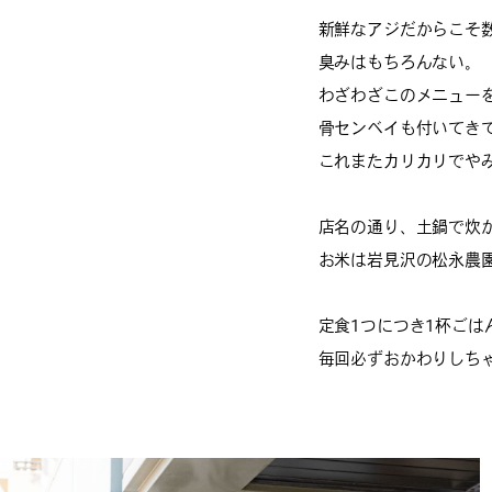
新鮮なアジだからこそ
臭みはもちろんない。
わざわざこのメニュー
骨センベイも付いてき
これまたカリカリでや
店名の通り、土鍋で炊
お米は岩見沢の松永農園
定食1つにつき1杯ごは
毎回必ずおかわりしち