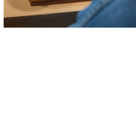
#
編集部の好きな店
#
飛行機で行かない海外旅行
#
札幌カレー探訪
#
狸の一歩