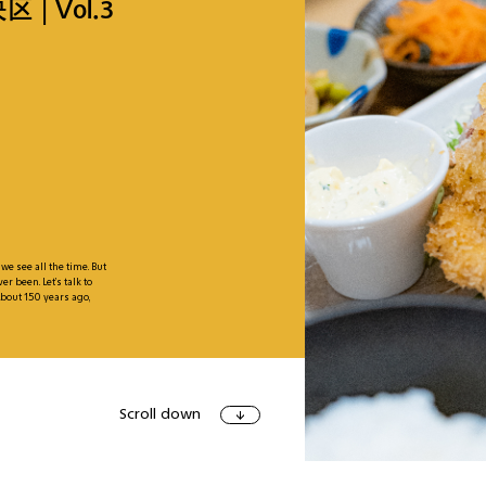
| Vol.3
アート＆イベ
e see all the time. But
r been. Let’s talk to
ショッピン
bout 150 years ago,
Scroll down