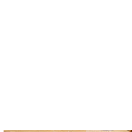
#
僕らの便利酒場
#
古着界隈
#
雨の日・雪の日の正解
#
Meet-Up Spot