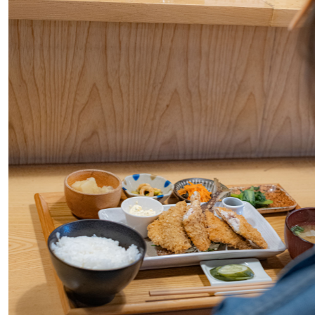
#
呑める粉もんの世界
#
夢中になれる、仕事のはなし
#
SapporoDiscoveryRoom
#
花・植物と暮らそう