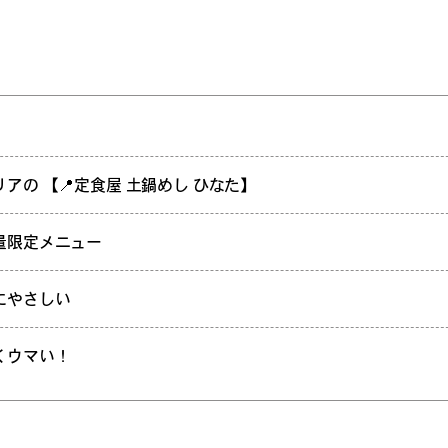
アの 【📍定食屋 土鍋めし ひなた】
量限定メニュー
にやさしい
くウマい！