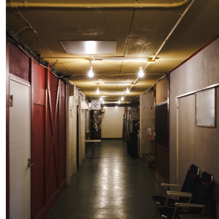
#
編集部の好きな店
#
飛行機で行かない海外旅行
#
札幌カレー探訪
#
狸の一歩