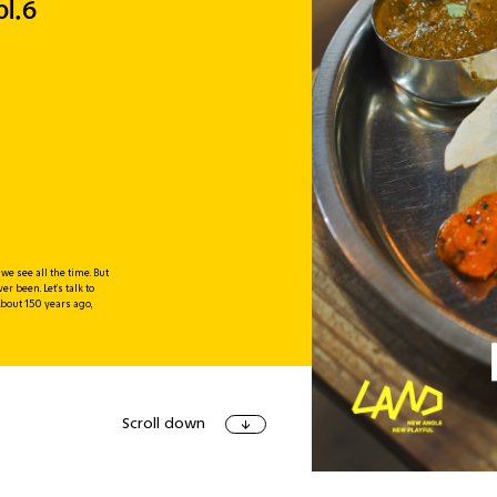
.6
アート＆イベ
e see all the time. But
r been. Let’s talk to
ショッピン
bout 150 years ago,
Scroll down