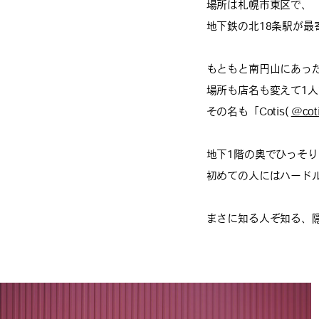
場所は札幌市東区で、
地下鉄の北18条駅が最
もともと南円山にあった人
場所も店名も変えて1
その名も「Cotis(
@coti
地下1階の奥でひっそ
初めての人にはハード
まさに知る人ぞ知る、