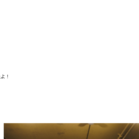
#
呑める粉もんの世界
#
夢中になれる、仕事のはなし
たよ！
#
SapporoDiscoveryRoom
#
花・植物と暮らそう