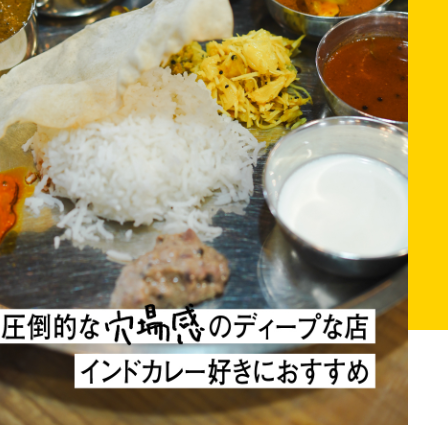
ント
ホビー
ホーム＆インテリア
グ
トラベル
REGULARS
連載一覧