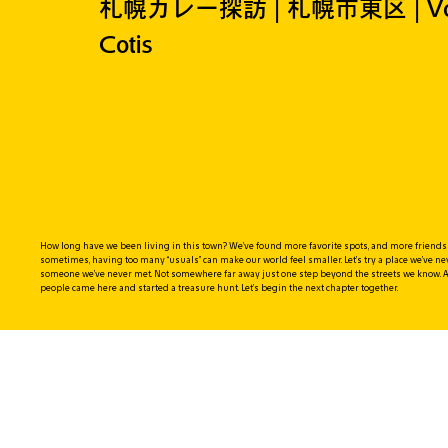
札幌カレー探訪 | 札幌市東区 | Vol
Cotis
How long have we been living in this town? We’ve found more favorite spots, and more friends w
sometimes, having too many “usuals” can make our world feel smaller. Let’s try a place we’ve neve
someone we’ve never met. Not somewhere far away just one step beyond the streets we know. A
people came here and started a treasure hunt. Let’s begin the next chapter together.