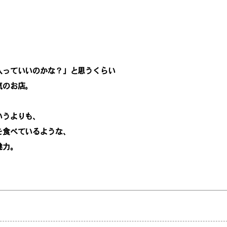
！
入っていいのかな？」と思うくらい
気のお店。
いうよりも、
を食べているような、
魅力。