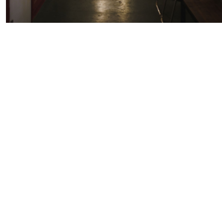
#
この車と暮らす理由
#
日帰り遠足
#
プレゼントフォー・ユー