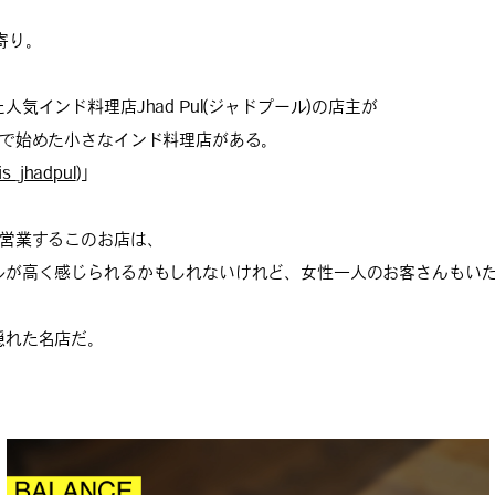
寄り。
気インド料理店Jhad Pul(ジャドプール)の店主が
人で始めた小さなインド料理店がある。
s_jhadpul
)」
り営業するこのお店は、
ルが高く感じられるかもしれないけれど、女性一人のお客さんもい
隠れた名店だ。