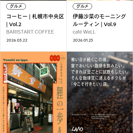
ファッション
グルメ
しごと
グルメ
グルメ
コーヒー | 札幌市中央区
伊藤沙菜のモーニング
| Vol.2
ルーティン | Vol.9
BARISTART COFFEE
café WeLL
2026.03.22
2026.01.23
アート＆イベント
ホビー
ホーム＆インテリア
ショッピング
トラベル