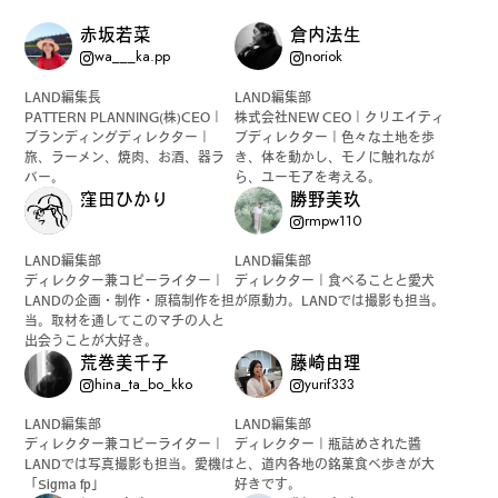
カルチャーマガジン「LAND」編集部と一緒に、いつも
赤坂若菜
倉内法生
wa___ka.pp
noriok
のマチの、一歩先を一緒に探してくれる仲間「サポー
ター」を募集中！公式LINEで編集部と直接チャットで
LAND編集長
LAND編集部
やりとりできる場所。おすすめのお店や特集してほし
PATTERN PLANNING(株)CEO｜
株式会社NEW CEO｜クリエイティ
ブランディングディレクター｜
ブディレクター｜色々な土地を歩
い内容など何でも話そう。
旅、ラーメン、焼肉、お酒、器ラ
き、体を動かし、モノに触れなが
バー。
ら、ユーモアを考える。
窪田ひかり
勝野美玖
rmpw110
LAND編集部
LAND編集部
ディレクター兼コピーライター｜
ディレクター｜食べることと愛犬
LANDの企画・制作・原稿制作を担
が原動力。LANDでは撮影も担当。
当。取材を通してこのマチの人と
出会うことが大好き。
荒巻美千子
藤崎由理
hina_ta_bo_kko
yurif333
LAND編集部
LAND編集部
ディレクター兼コピーライター｜
ディレクター｜瓶詰めされた醬
LANDでは写真撮影も担当。愛機は
と、道内各地の銘菓食べ歩きが大
「Sigma fp」
好きです。