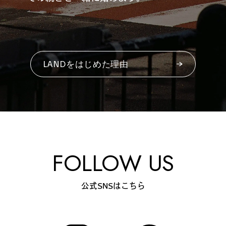
#
ボクと麺
LANDをはじめた理由
#
職人の手仕事に触れる
#
書店巡り
FOLLOW US
#
やっぱり○○が好き
公式SNSはこちら
#
イベント