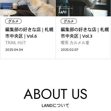
#
夢中になれる、仕事のは
なし
グルメ
グルメ
編集部の好きな店 | 札幌
編集部の好きな店 | 札幌
#
SapporoDiscoveryRoom
市中央区 | Vol.6
市中央区 | Vol.3
TRAIL HUT
喫茶 カルメル堂
2025.04.04
2025.02.07
#
花・植物と暮らそう
#
編集部の好きな店
ABOUT US
#
飛行機で行かない海外旅
LANDについて
行