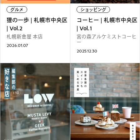
REGULARS
グルメ
ショッピング
狸の一歩 | 札幌市中央区
コーヒー | 札幌市中央区
連載一覧
| Vol.2
| Vol.1
札幌新倉屋 本店
宮の森アルケミストコーヒ
ー
2026.01.07
2025.12.30
#
健康LAND
#
パイセンの行きつけにつ
いて行く
#
札幌来たら、まずはココ