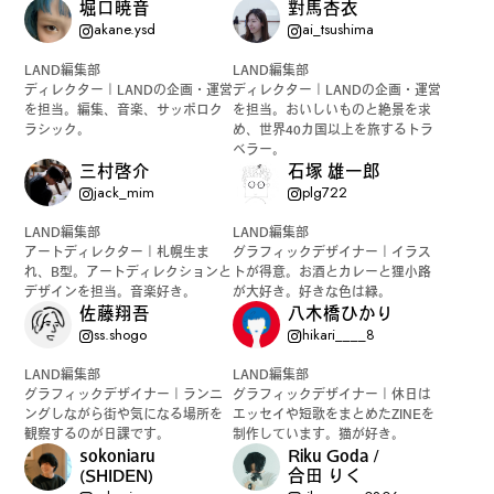
堀口暁音
對馬杏衣
akane.ysd
ai_tsushima
LAND編集部
LAND編集部
ディレクター｜LANDの企画・運営
ディレクター｜LANDの企画・運営
を担当。編集、音楽、サッポロク
を担当。おいしいものと絶景を求
ラシック。
め、世界40カ国以上を旅するトラ
ベラー。
三村啓介
石塚 雄一郎
jack_mim
plg722
LAND編集部
LAND編集部
アートディレクター｜札幌生ま
グラフィックデザイナー｜イラス
れ、B型。アートディレクションと
トが得意。お酒とカレーと狸小路
デザインを担当。音楽好き。
が大好き。好きな色は緑。
佐藤翔吾
八木橋ひかり
ss.shogo
hikari____8
LAND編集部
LAND編集部
グラフィックデザイナー｜ランニ
グラフィックデザイナー｜休日は
ングしながら街や気になる場所を
エッセイや短歌をまとめたZINEを
観察するのが日課です。
制作しています。猫が好き。
sokoniaru
Riku Goda /
(SHIDEN)
合田 りく