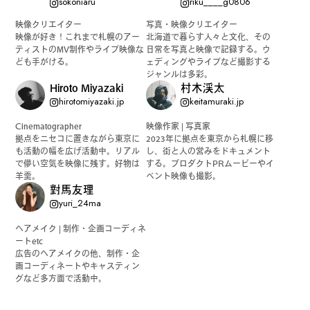
sokoniaru
riku____g0806
映像クリエイター
写真・映像クリエイター
映像が好き！これまで札幌のアー
北海道で暮らす人々と文化、その
ティストのMV制作やライブ映像な
日常を写真と映像で記録する。ウ
ども手がける。
ェディングやライブなど撮影する
ジャンルは多彩。
Hiroto Miyazaki
村木渓太
hirotomiyazaki.jp
keitamuraki.jp
Cinematographer
映像作家 | 写真家
拠点をニセコに置きながら東京に
2023年に拠点を東京から札幌に移
も活動の幅を広げ活動中。リアル
し、街と人の営みをドキュメント
で儚い空気を映像に残す。好物は
する。プロダクトPRムービーやイ
羊羹。
ベント映像も撮影。
對馬友理
yuri_24ma
ヘアメイク | 制作・企画コーディネ
ートetc
広告のヘアメイクの他、制作・企
画コーディネートやキャスティン
グなど多方面で活動中。