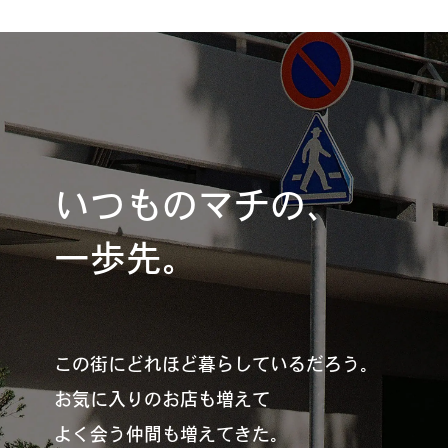
#
札幌カレー探訪
#
狸の一歩
いつものマチの、
一歩先。
#
この車と暮らす理由
この街にどれほど暮らしているだろう。
#
日帰り遠足
お気に入りのお店も増えて
よく会う仲間も増えてきた。