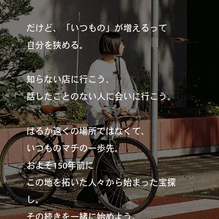
#
プレゼントフォー・ユー
だけど、「いつもの」が増えるって
自分を狭める。
#
昼飲み・春飲み
知らない店に行こう、
話したことのない人に会いに行こう。
#
おすすめ手土産
はるか遠くの場所ではなくて、
いつものマチの一歩先。
#
今月のアートな時間割
およそ150年前に
この地を拓いた人々から始まった宝探
#
伊藤沙菜のモーニングル
し。
ーティン
その続きを一緒に始めよう。