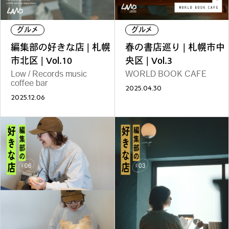
#
僕らの便利酒場
グルメ
グルメ
編集部の好きな店 | 札幌
春の書店巡り | 札幌市中
#
古着界隈
市北区 | Vol.10
央区 | Vol.3
Low / Records music
WORLD BOOK CAFE
coffee bar
2025.04.30
2025.12.06
#
雨の日・雪の日の正解
#
Meet-Up Spot
#
呑める粉もんの世界