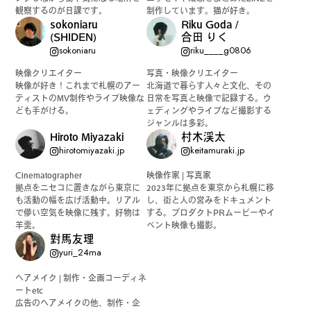
観察するのが日課です。
制作しています。猫が好き。
sokoniaru
Riku Goda /
(SHIDEN)
合田 りく
sokoniaru
riku____g0806
映像クリエイター
写真・映像クリエイター
映像が好き！これまで札幌のアー
北海道で暮らす人々と文化、その
ティストのMV制作やライブ映像な
日常を写真と映像で記録する。ウ
ども手がける。
ェディングやライブなど撮影する
ジャンルは多彩。
Hiroto Miyazaki
村木渓太
hirotomiyazaki.jp
keitamuraki.jp
Cinematographer
映像作家 | 写真家
拠点をニセコに置きながら東京に
2023年に拠点を東京から札幌に移
も活動の幅を広げ活動中。リアル
し、街と人の営みをドキュメント
で儚い空気を映像に残す。好物は
する。プロダクトPRムービーやイ
羊羹。
ベント映像も撮影。
對馬友理
yuri_24ma
ヘアメイク | 制作・企画コーディネ
ートetc
広告のヘアメイクの他、制作・企