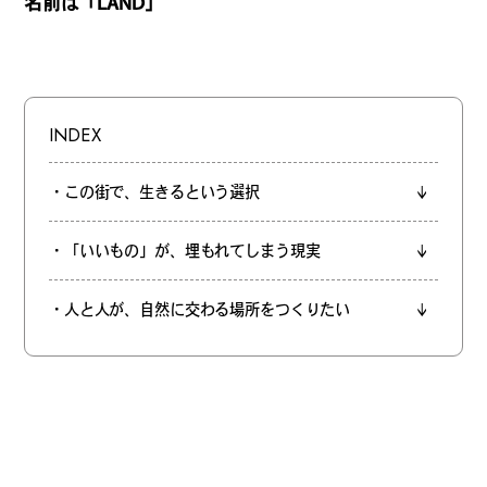
REGULARS
名前は「LAND」
連載一覧
INDEX
#
健康LAND
・この街で、生きるという選択
・「いいもの」が、埋もれてしまう現実
#
パイセンの行きつけにつ
いて行く
・人と人が、自然に交わる場所をつくりたい
#
札幌来たら、まずはココ