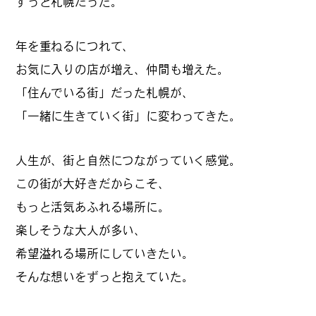
ずっと札幌だった。
#
夢中になれる、仕事のは
なし
年を重ねるにつれて、
お気に入りの店が増え、仲間も増えた。
「住んでいる街」だった札幌が、
#
SapporoDiscoveryRoom
「一緒に生きていく街」に変わってきた。
人生が、街と自然につながっていく感覚。
#
花・植物と暮らそう
この街が大好きだからこそ、
もっと活気あふれる場所に。
楽しそうな大人が多い、
#
編集部の好きな店
希望溢れる場所にしていきたい。
そんな想いをずっと抱えていた。
#
飛行機で行かない海外旅
行