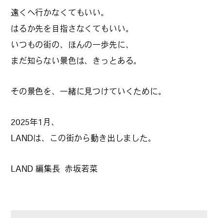
カルチャーマガジン「LAND」編集部と一緒に、いつも
遠くへ行かなくてもいい。
のマチの、一歩先を一緒に探してくれる仲間「サポー
はるか先を目指さなくてもいい。
ター」を募集中！公式LINEで編集部と直接チャットで
いつもの街の、ほんの一歩先に、
やりとりできる場所。おすすめのお店や特集してほし
まだ知らない景色は、きっとある。
い内容など何でも話そう。
その景色を、一緒に見つけていくために。
2025年1月、
LANDは、この街から動き出しました。
LAND 編集長 赤坂若菜