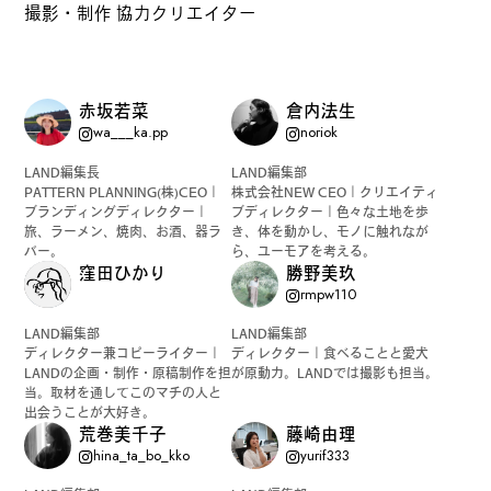
撮影・制作 協力クリエイター
赤坂若菜
倉内法生
wa___ka.pp
noriok
LAND編集長
LAND編集部
PATTERN PLANNING(株)CEO｜
株式会社NEW CEO｜クリエイティ
ブランディングディレクター｜
ブディレクター｜色々な土地を歩
旅、ラーメン、焼肉、お酒、器ラ
き、体を動かし、モノに触れなが
バー。
ら、ユーモアを考える。
窪田ひかり
勝野美玖
rmpw110
LAND編集部
LAND編集部
ディレクター兼コピーライター｜
ディレクター｜食べることと愛犬
LANDの企画・制作・原稿制作を担
が原動力。LANDでは撮影も担当。
当。取材を通してこのマチの人と
出会うことが大好き。
荒巻美千子
藤崎由理
hina_ta_bo_kko
yurif333