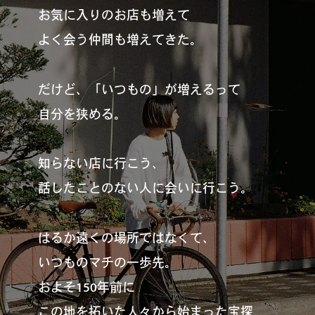
お気に入りのお店も増えて
よく会う仲間も増えてきた。
だけど、「いつもの」が増えるって
自分を狭める。
知らない店に行こう、
話したことのない人に会いに行こう。
はるか遠くの場所ではなくて、
いつものマチの一歩先。
およそ150年前に
この地を拓いた人々から始まった宝探