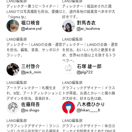
LAND編集部
LAND編集部
ディレクター兼コピーライター｜
ディレクター｜瓶詰めされた醬
LANDでは写真撮影も担当。愛機は
と、道内各地の銘菓食べ歩きが大
「Sigma fp」
好きです。
堀口暁音
對馬杏衣
akane.ysd
ai_tsushima
LAND編集部
LAND編集部
ディレクター｜LANDの企画・運営
ディレクター｜LANDの企画・運営
を担当。編集、音楽、サッポロク
を担当。おいしいものと絶景を求
ラシック。
め、世界40カ国以上を旅するトラ
ベラー。
三村啓介
石塚 雄一郎
jack_mim
plg722
LAND編集部
LAND編集部
アートディレクター｜札幌生ま
グラフィックデザイナー｜イラス
れ、B型。アートディレクションと
トが得意。お酒とカレーと狸小路
デザインを担当。音楽好き。
が大好き。好きな色は緑。
佐藤翔吾
八木橋ひかり
ss.shogo
hikari____8
LAND編集部
LAND編集部
グラフィックデザイナー｜ランニ
グラフィックデザイナー｜休日は
ングしながら街や気になる場所を
エッセイや短歌をまとめたZINEを