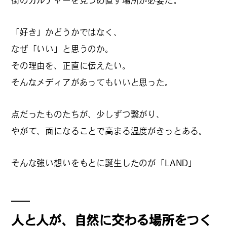
街のカルチャーを見つめ直す場所が必要だ。
#
ボクと麺
「好き」かどうかではなく、
なぜ「いい」と思うのか。
その理由を、正直に伝えたい。
#
職人の手仕事に触れる
そんなメディアがあってもいいと思った。
点だったものたちが、少しずつ繋がり、
#
書店巡り
やがて、面になることで高まる温度がきっとある。
そんな強い想いをもとに誕生したのが「LAND」
#
やっぱり○○が好き
人と人が、自然に交わる場所をつく
#
イベント