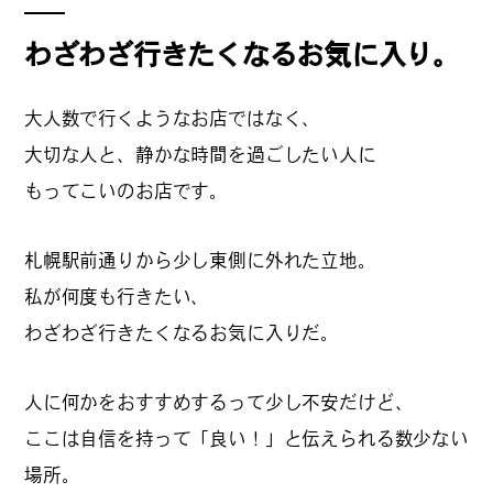
#
プレゼントフォー・ユー
わざわざ行きたくなるお気に入り。
大人数で行くようなお店ではなく、
#
昼飲み・春飲み
大切な人と、静かな時間を過ごしたい人に
もってこいのお店です。
#
おすすめ手土産
札幌駅前通りから少し東側に外れた立地。
私が何度も行きたい、
わざわざ行きたくなるお気に入りだ。
#
今月のアートな時間割
人に何かをおすすめするって少し不安だけど、
#
伊藤沙菜のモーニングル
ここは自信を持って「良い！」と伝えられる数少ない
ーティン
場所。