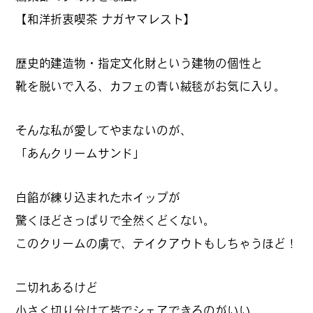
#
僕らの便利酒場
【和洋折衷喫茶 ナガヤマレスト】
歴史的建造物・指定文化財という建物の個性と
#
古着界隈
靴を脱いで入る、カフェの青い絨毯がお気に入り。
そんな私が愛してやまないのが、
#
雨の日・雪の日の正解
「あんクリームサンド」
白餡が練り込まれたホイップが
#
Meet-Up Spot
驚くほどさっぱりで全然くどくない。
このクリームの虜で、テイクアウトもしちゃうほど！
#
呑める粉もんの世界
二切れあるけど
小さく切り分けて皆でシェアできるのがいい。