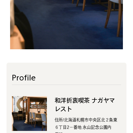
#
ランチ
#
ショッピング
Profile
#
カフェ
和洋折衷喫茶 ナガヤマ
レスト
住所/北海道札幌市中央区北２条東
FOLLOW US
６丁目2−番地 永山記念公園内