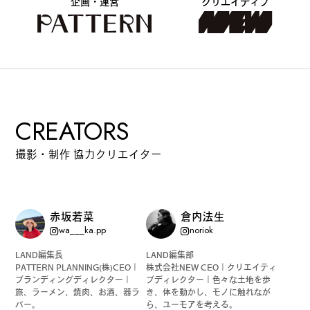
企画・運営
クリエイティブ
CREATORS
撮影・制作 協力クリエイター
赤坂若菜
倉内法生
wa___ka.pp
noriok
LAND編集長
LAND編集部
PATTERN PLANNING(株)CEO｜
株式会社NEW CEO｜クリエイティ
ブランディングディレクター｜
ブディレクター｜色々な土地を歩
旅、ラーメン、焼肉、お酒、器ラ
き、体を動かし、モノに触れなが
バー。
ら、ユーモアを考える。