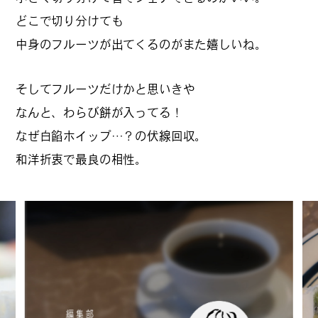
どこで切り分けても
#
夢中になれる、仕事のは
なし
中身のフルーツが出てくるのがまた嬉しいね。
そしてフルーツだけかと思いきや
#
SapporoDiscoveryRoom
なんと、わらび餅が入ってる！
なぜ白餡ホイップ…？の伏線回収。
和洋折衷で最良の相性。
#
花・植物と暮らそう
#
編集部の好きな店
#
飛行機で行かない海外旅
行