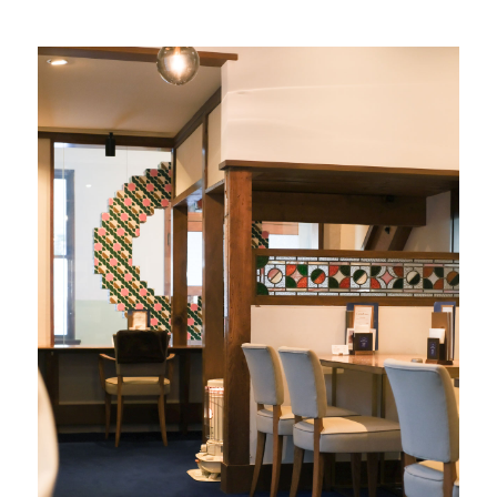
#
ボクと麺
#
職人の手仕事に触れる
#
書店巡り
#
やっぱり○○が好き
#
イベント