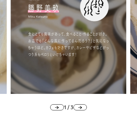
#
札幌カレー探訪
#
狸の一歩
#
この車と暮らす理由
1
/
3
#
日帰り遠足