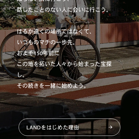
話したことのない人に会いに行こう。
はるか遠くの場所ではなくて、
いつものマチの一歩先。
およそ150年前に
この地を拓いた人々から始まった宝探
し。
その続きを一緒に始めよう。
LANDをはじめた理由