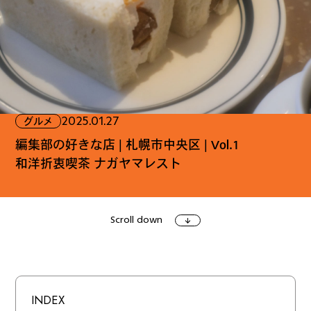
ファッション
グルメ
しごと
2025.01.27
グルメ
アート＆イベント
ホビー
ホーム＆インテリア
編集部の好きな店 | 札幌市中央区 | Vol.1
和洋折衷喫茶 ナガヤマレスト
Scroll down
ショッピング
トラベル
INDEX