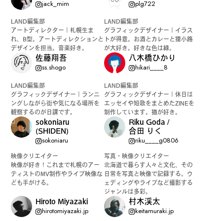
jack_mim
plg722
LAND編集部
LAND編集部
アートディレクター｜札幌生ま
グラフィックデザイナー｜イラス
れ、B型。アートディレクションと
トが得意。お酒とカレーと狸小路
デザインを担当。音楽好き。
が大好き。好きな色は緑。
佐藤翔吾
八木橋ひかり
ss.shogo
hikari____8
LAND編集部
LAND編集部
グラフィックデザイナー｜ランニ
グラフィックデザイナー｜休日は
ングしながら街や気になる場所を
エッセイや短歌をまとめたZINEを
観察するのが日課です。
制作しています。猫が好き。
sokoniaru
Riku Goda /
(SHIDEN)
合田 りく
sokoniaru
riku____g0806
映像クリエイター
写真・映像クリエイター
映像が好き！これまで札幌のアー
北海道で暮らす人々と文化、その
ティストのMV制作やライブ映像な
日常を写真と映像で記録する。ウ
ども手がける。
ェディングやライブなど撮影する
ジャンルは多彩。
Hiroto Miyazaki
村木渓太
hirotomiyazaki.jp
keitamuraki.jp