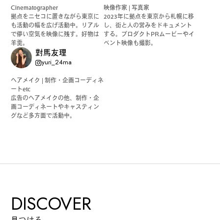
Cinematographer
映像作家 | 写真家
拠点をニセコに置きながら東京に
2023年に拠点を東京から札幌に移
も活動の幅を広げ活動中。リアル
し、街と人の営みをドキュメント
で儚い空気を映像に残す。好物は
する。プロダクトPRムービーやイ
羊羹。
ベント映像も撮影。
對馬友理
yuri_24ma
ヘアメイク | 制作・企画コーディネ
ートetc
広告のヘアメイクの他、制作・企
画コーディネートやキャスティン
グなど多方面で活動中。
DISCOVER
見つける