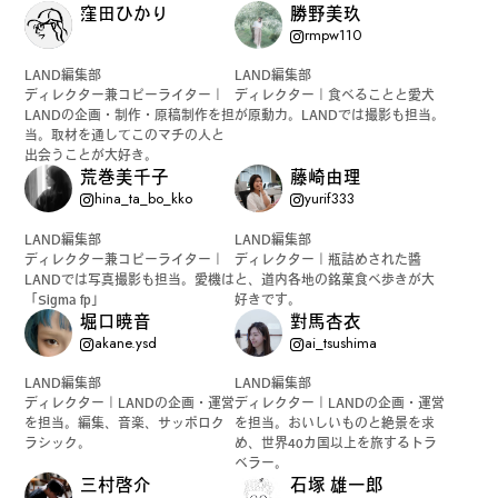
窪田ひかり
勝野美玖
rmpw110
LAND編集部
LAND編集部
ディレクター兼コピーライター｜
ディレクター｜食べることと愛犬
LANDの企画・制作・原稿制作を担
が原動力。LANDでは撮影も担当。
当。取材を通してこのマチの人と
出会うことが大好き。
荒巻美千子
藤崎由理
hina_ta_bo_kko
yurif333
LAND編集部
LAND編集部
ディレクター兼コピーライター｜
ディレクター｜瓶詰めされた醬
LANDでは写真撮影も担当。愛機は
と、道内各地の銘菓食べ歩きが大
「Sigma fp」
好きです。
堀口暁音
對馬杏衣
akane.ysd
ai_tsushima
LAND編集部
LAND編集部
ディレクター｜LANDの企画・運営
ディレクター｜LANDの企画・運営
を担当。編集、音楽、サッポロク
を担当。おいしいものと絶景を求
ラシック。
め、世界40カ国以上を旅するトラ
ベラー。
三村啓介
石塚 雄一郎