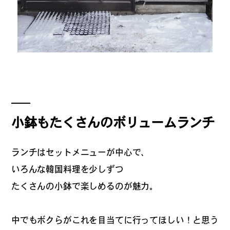
#
プレゼントフォー・ユー
#
昼飲み・春飲み
#
おすすめ手土産
小鉢もたくさんのボリュームランチ
ランチはセットメニューが中心で、
#
今月のアートな時間割
いろんな韓国料理を少しずつ
たくさんの小鉢で楽しめるのが魅力。
#
伊藤沙菜のモーニングル
ーティン
中でもボクらがこれを目当てに行ってほしい！と思う