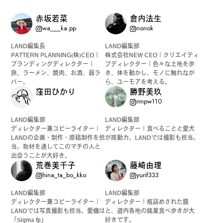
赤坂若菜
倉内法生
wa___ka.pp
noriok
LAND編集長
LAND編集部
PATTERN PLANNING(株)CEO｜
株式会社NEW CEO｜クリエイティ
ブランディングディレクター｜
ブディレクター｜色々な土地を歩
旅、ラーメン、焼肉、お酒、器ラ
き、体を動かし、モノに触れなが
バー。
ら、ユーモアを考える。
窪田ひかり
勝野美玖
rmpw110
LAND編集部
LAND編集部
ディレクター兼コピーライター｜
ディレクター｜食べることと愛犬
LANDの企画・制作・原稿制作を担
が原動力。LANDでは撮影も担当。
当。取材を通してこのマチの人と
出会うことが大好き。
荒巻美千子
藤崎由理
hina_ta_bo_kko
yurif333
LAND編集部
LAND編集部
ディレクター兼コピーライター｜
ディレクター｜瓶詰めされた醬
LANDでは写真撮影も担当。愛機は
と、道内各地の銘菓食べ歩きが大
「Sigma fp」
好きです。