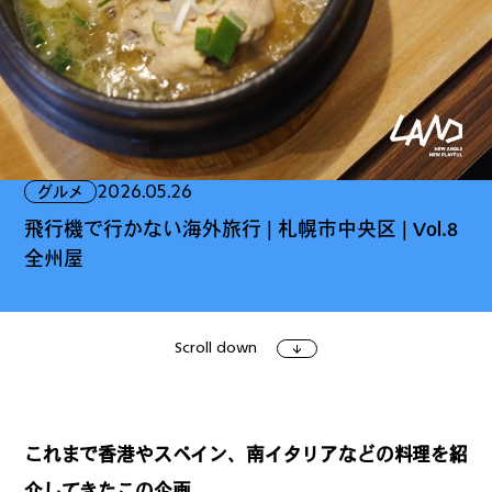
ファッション
グルメ
しごと
2026.05.26
グルメ
アート＆イベント
ホビー
ホーム＆インテリア
飛行機で行かない海外旅行 | 札幌市中央区 | Vol.8
全州屋
Scroll down
ショッピング
トラベル
これまで香港やスペイン、南イタリアなどの料理を紹
介してきたこの企画。