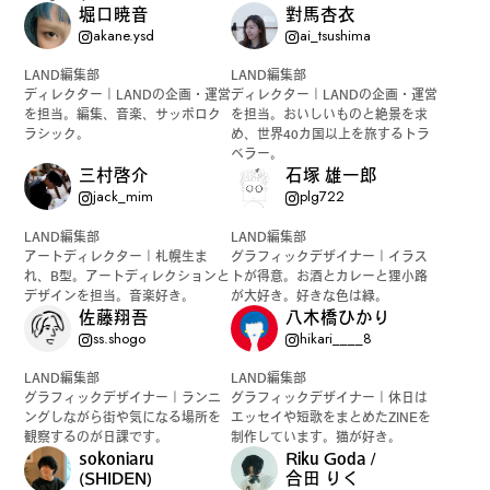
堀口暁音
對馬杏衣
akane.ysd
ai_tsushima
LAND編集部
LAND編集部
ディレクター｜LANDの企画・運営
ディレクター｜LANDの企画・運営
を担当。編集、音楽、サッポロク
を担当。おいしいものと絶景を求
ラシック。
め、世界40カ国以上を旅するトラ
ベラー。
三村啓介
石塚 雄一郎
jack_mim
plg722
LAND編集部
LAND編集部
アートディレクター｜札幌生ま
グラフィックデザイナー｜イラス
れ、B型。アートディレクションと
トが得意。お酒とカレーと狸小路
デザインを担当。音楽好き。
が大好き。好きな色は緑。
佐藤翔吾
八木橋ひかり
ss.shogo
hikari____8
LAND編集部
LAND編集部
グラフィックデザイナー｜ランニ
グラフィックデザイナー｜休日は
ングしながら街や気になる場所を
エッセイや短歌をまとめたZINEを
観察するのが日課です。
制作しています。猫が好き。
sokoniaru
Riku Goda /
(SHIDEN)
合田 りく