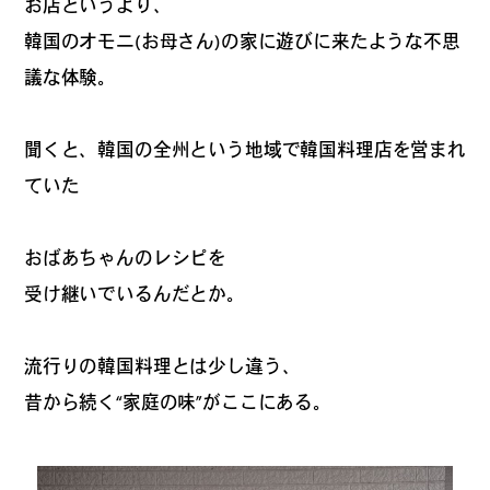
お店というより、
#
夢中になれる、仕事のは
韓国のオモニ(お母さん)の家に遊びに来たような不思
なし
議な体験。
聞くと、韓国の全州という地域で韓国料理店を営まれ
#
SapporoDiscoveryRoom
ていた
おばあちゃんのレシピを
#
花・植物と暮らそう
受け継いでいるんだとか。
流行りの韓国料理とは少し違う、
#
編集部の好きな店
昔から続く“家庭の味”がここにある。
#
飛行機で行かない海外旅
行