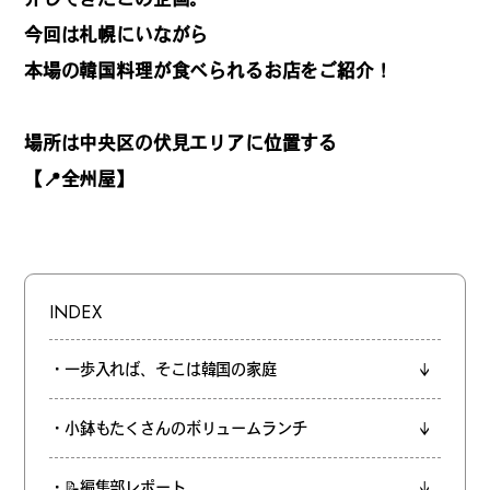
REGULARS
今回は札幌にいながら
本場の韓国料理が食べられるお店をご紹介！
連載一覧
場所は中央区の伏見エリアに位置する
【📍全州屋】
#
健康LAND
#
パイセンの行きつけにつ
いて行く
INDEX
・一歩入れば、そこは韓国の家庭
#
札幌来たら、まずはココ
・小鉢もたくさんのボリュームランチ
・📝編集部レポート