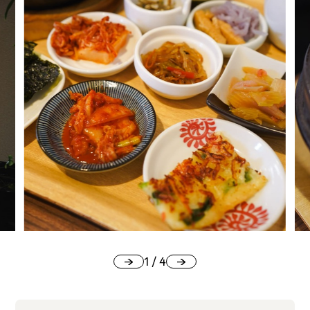
1
/
4