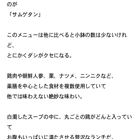
のが
「サムゲタン」
#
ボクと麺
このメニューは他に比べると小鉢の数は少ないけれ
ど、
#
職人の手仕事に触れる
とにかくダシがクセになる。
鶏肉や朝鮮人参、栗、ナツメ、ニンニクなど、
#
書店巡り
薬膳を中心とした食材を複数使用していて
他では味わえない絶妙な味わい。
#
やっぱり○○が好き
白濁したスープの中に、丸ごとの鶏がどんと入ってい
て
#
イベント
お腹もいっぱいに満たさせる贅沢なランチだ。