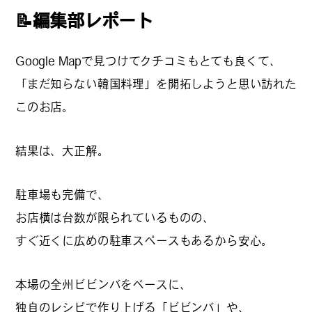
カルチャーマガジン「LAND」編集部と一緒に、いつも
📝編集部レポート
のマチの、一歩先を一緒に探してくれる仲間「サポー
ター」を募集中！公式LINEで編集部と直接チャットで
Google Mapで見つけてクチコミもとても良くて、
やりとりできる場所。おすすめのお店や特集してほし
「まだ知らない韓国料理」を開拓しようと思い訪れた
い内容など何でも話そう。
このお店。
結果は、大正解。
駐車場も完備で、
お店横は台数が限られているものの、
すぐ近くに広めの駐車スペースもあるから安心。
本場の全州ビビンバをベースに、
独自のレシピで作り上げる「ビビンバ」や、