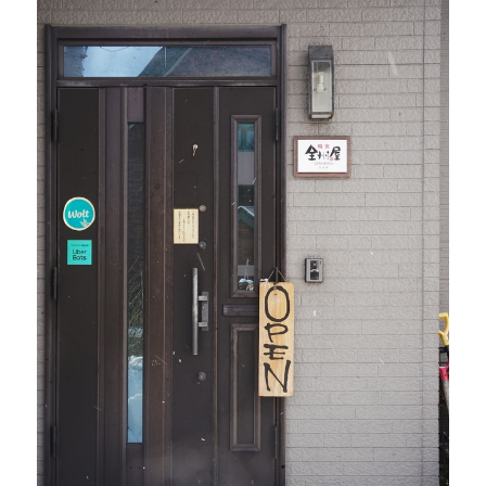
#
札幌カレー探訪
#
狸の一歩
#
この車と暮らす理由
#
日帰り遠足