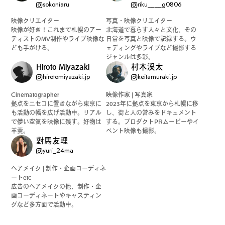
sokoniaru
riku____g0806
映像クリエイター
写真・映像クリエイター
映像が好き！これまで札幌のアー
北海道で暮らす人々と文化、その
ティストのMV制作やライブ映像な
日常を写真と映像で記録する。ウ
ども手がける。
ェディングやライブなど撮影する
ジャンルは多彩。
Hiroto Miyazaki
村木渓太
hirotomiyazaki.jp
keitamuraki.jp
Cinematographer
映像作家 | 写真家
拠点をニセコに置きながら東京に
2023年に拠点を東京から札幌に移
も活動の幅を広げ活動中。リアル
し、街と人の営みをドキュメント
で儚い空気を映像に残す。好物は
する。プロダクトPRムービーやイ
羊羹。
ベント映像も撮影。
對馬友理
yuri_24ma
ヘアメイク | 制作・企画コーディネ
ートetc
広告のヘアメイクの他、制作・企
画コーディネートやキャスティン
グなど多方面で活動中。