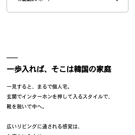
#
僕らの便利酒場
#
古着界隈
#
雨の日・雪の日の正解
一歩入れば、そこは韓国の家庭
一見すると、まるで個人宅。
#
Meet-Up Spot
玄関でインターホンを押して入るスタイルで、
靴を脱いで中へ。
#
呑める粉もんの世界
広いリビングに通される感覚は、