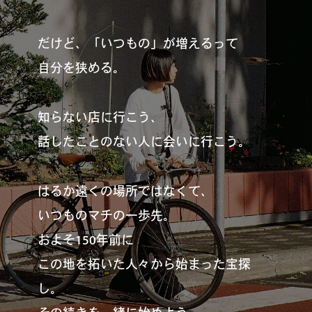
だけど、「いつもの」が増えるって
自分を狭める。
知らない店に行こう、
話したことのない人に会いに行こう。
はるか遠くの場所ではなくて、
いつものマチの一歩先。
およそ150年前に
この地を拓いた人々から始まった宝探
し。