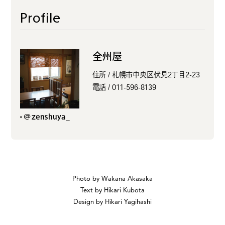
Profile
全州屋
住所 / 札幌市中央区伏見2丁目2-23
電話 / 011-596-8139
@zenshuya_
Photo by Wakana Akasaka
Text by Hikari Kubota
Design by Hikari Yagihashi