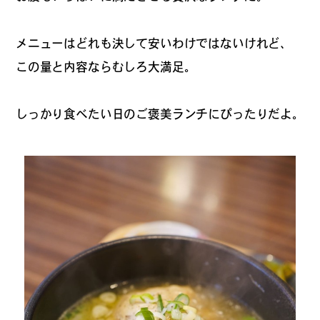
メニューはどれも決して安いわけではないけれど、
#
ランチ
この量と内容ならむしろ大満足。
しっかり食べたい日のご褒美ランチにぴったりだよ。
#
ショッピング
#
カフェ
FOLLOW US