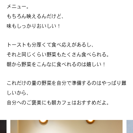
#
プレゼントフォー・ユー
メニュー。
もちろん映えるんだけど、
味もしっかりおいしい！
#
昼飲み・春飲み
トーストも分厚くて食べ応えがあるし、
それと同じくらい野菜もたくさん食べられる。
#
おすすめ手土産
朝から野菜をこんなに食べれるのは嬉しい！
これだけの量の野菜を自分で準備するのはやっぱり難
#
今月のアートな時間割
しいから、
自分へのご褒美にも朝カフェはおすすめだよ。
#
伊藤沙菜のモーニングル
ーティン