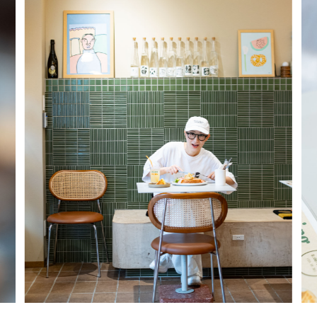
#
ボクと麺
#
職人の手仕事に触れる
#
書店巡り
#
やっぱり○○が好き
#
イベント