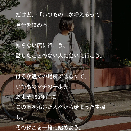
だけど、「いつもの」が増えるって
自分を狭める。
知らない店に行こう、
話したことのない人に会いに行こう。
はるか遠くの場所ではなくて、
いつものマチの一歩先。
およそ150年前に
この地を拓いた人々から始まった宝探
し。
その続きを一緒に始めよう。