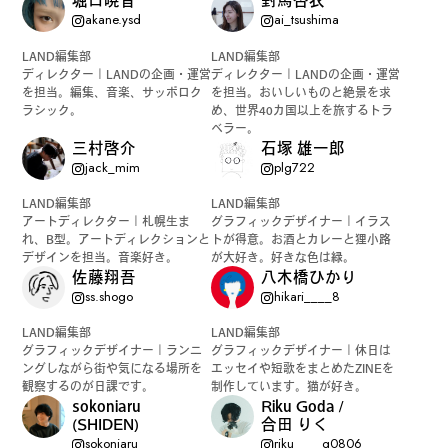
堀口暁音
對馬杏衣
akane.ysd
ai_tsushima
LAND編集部
LAND編集部
ディレクター｜LANDの企画・運営
ディレクター｜LANDの企画・運営
を担当。編集、音楽、サッポロク
を担当。おいしいものと絶景を求
ラシック。
め、世界40カ国以上を旅するトラ
ベラー。
三村啓介
石塚 雄一郎
jack_mim
plg722
LAND編集部
LAND編集部
アートディレクター｜札幌生ま
グラフィックデザイナー｜イラス
れ、B型。アートディレクションと
トが得意。お酒とカレーと狸小路
デザインを担当。音楽好き。
が大好き。好きな色は緑。
佐藤翔吾
八木橋ひかり
ss.shogo
hikari____8
LAND編集部
LAND編集部
グラフィックデザイナー｜ランニ
グラフィックデザイナー｜休日は
ングしながら街や気になる場所を
エッセイや短歌をまとめたZINEを
観察するのが日課です。
制作しています。猫が好き。
sokoniaru
Riku Goda /
(SHIDEN)
合田 りく
sokoniaru
riku____g0806