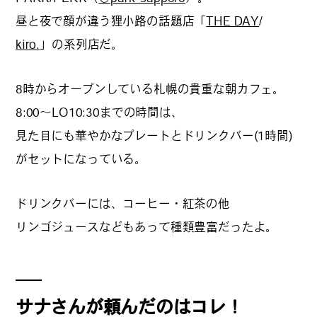
昼と夜で顔が違う狸小路の話題店「
THE DAY
/
#
夢中になれる、仕事のは
なし
kiro.
」の系列店だ。
8時からオープンしている札幌の貴重な朝カフェ。
#
SapporoDiscoveryRoom
8:00〜LO10:30までの時間は、
見た目にも華やかなプレートとドリンクバー(1時間)
がセットになっている。
#
花・植物と暮らそう
ドリンクバーには、コーヒー・紅茶の他
リンゴジュースなどもあって種類豊富だったよ。
#
編集部の好きな店
#
飛行機で行かない海外旅
サナさんが頼んだのはコレ！
行