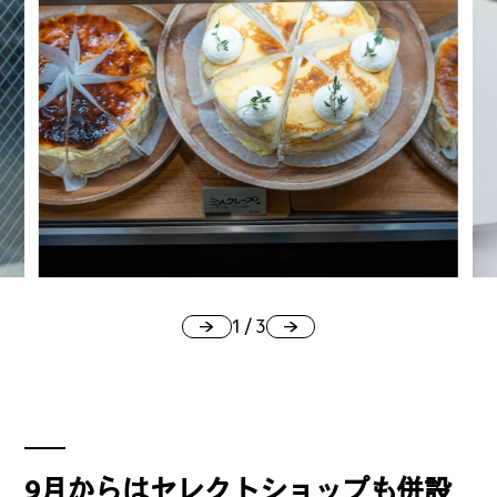
カルチャーマガジン「LAND」編集部と一緒に、いつも
のマチの、一歩先を一緒に探してくれる仲間「サポー
ター」を募集中！公式LINEで編集部と直接チャットで
やりとりできる場所。おすすめのお店や特集してほし
い内容など何でも話そう。
1
/
3
9月からはセレクトショップも併設