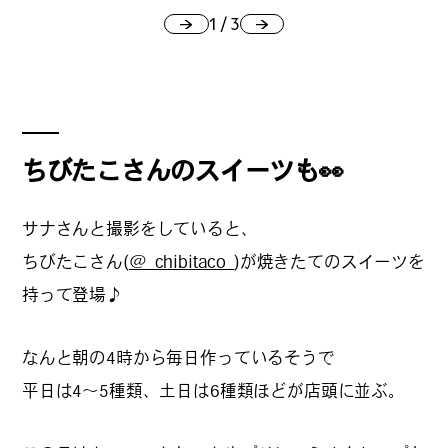
1
/
3
#
ランチ
ちびたこさんのスイーツも👀
#
ショッピング
サナさんと撮影をしていると、
ちびたこさん(
@_chibitaco_
)が焼きたてのスイーツを
#
カフェ
持って登場♪
なんと朝の4時から毎日作っているそうで
平日は4〜5種類、土日は6種類ほどが店頭に並ぶ。
FOLLOW US