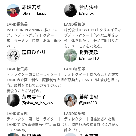
赤坂若菜
倉内法生
wa___ka.pp
noriok
LAND編集長
LAND編集部
PATTERN PLANNING(株)CEO｜
株式会社NEW CEO｜クリエイティ
ブランディングディレクター｜
ブディレクター｜色々な土地を歩
旅、ラーメン、焼肉、お酒、器ラ
き、体を動かし、モノに触れなが
バー。
ら、ユーモアを考える。
窪田ひかり
勝野美玖
rmpw110
LAND編集部
LAND編集部
ディレクター兼コピーライター｜
ディレクター｜食べることと愛犬
LANDの企画・制作・原稿制作を担
が原動力。LANDでは撮影も担当。
当。取材を通してこのマチの人と
出会うことが大好き。
荒巻美千子
藤崎由理
hina_ta_bo_kko
yurif333
LAND編集部
LAND編集部
ディレクター兼コピーライター｜
ディレクター｜瓶詰めされた醬
LANDでは写真撮影も担当。愛機は
と、道内各地の銘菓食べ歩きが大
「Sigma fp」
好きです。