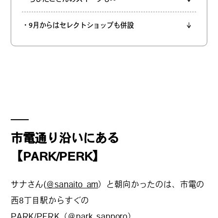
#
僕らの便利酒場
・9月からはセレクトショップも併設
#
古着界隈
#
雨の日・雪の日の正解
市電通り沿いにある
#
Meet-Up Spot
【PARK/PERK】
サナさん(
＠sanaito_am
）と朝向かったのは、市電の
#
呑める粉もんの世界
西8丁目駅からすぐの
PARK/PERK（
＠park_sapporo
）。