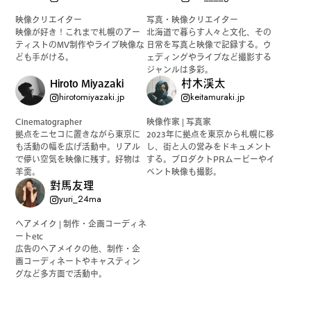
映像クリエイター
写真・映像クリエイター
映像が好き！これまで札幌のアー
北海道で暮らす人々と文化、その
ティストのMV制作やライブ映像な
日常を写真と映像で記録する。ウ
ども手がける。
ェディングやライブなど撮影する
ジャンルは多彩。
Hiroto Miyazaki
村木渓太
hirotomiyazaki.jp
keitamuraki.jp
Cinematographer
映像作家 | 写真家
拠点をニセコに置きながら東京に
2023年に拠点を東京から札幌に移
も活動の幅を広げ活動中。リアル
し、街と人の営みをドキュメント
で儚い空気を映像に残す。好物は
する。プロダクトPRムービーやイ
羊羹。
ベント映像も撮影。
對馬友理
yuri_24ma
ヘアメイク | 制作・企画コーディネ
ートetc
広告のヘアメイクの他、制作・企
画コーディネートやキャスティン
グなど多方面で活動中。