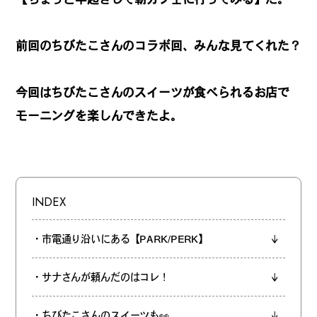
REGULARS
前回のちびたこさんのコラボ回、みんな見てくれた？
連載一覧
今回はちびたこさんのスイーツが食べられるお店で
モーニングを楽しんできたよ。
#
健康LAND
#
パイセンの行きつけにつ
いて行く
INDEX
・市電通り沿いにある【PARK/PERK】
#
札幌来たら、まずはココ
・サナさんが頼んだのはコレ！
・ちびたこさんのスイーツも👀