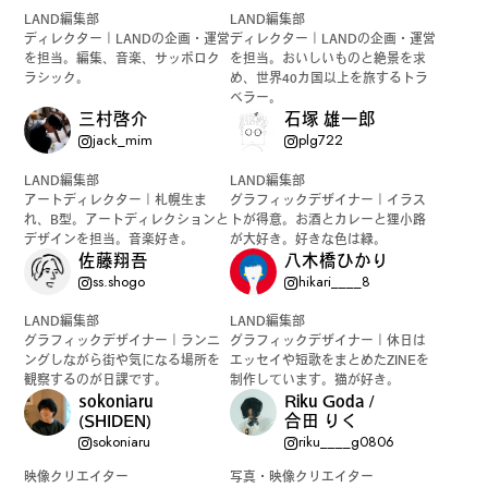
LAND編集部
LAND編集部
カルチャーマガジン「LAND」編集部と一緒に、いつも
ディレクター｜LANDの企画・運営
ディレクター｜LANDの企画・運営
のマチの、一歩先を一緒に探してくれる仲間「サポー
を担当。編集、音楽、サッポロク
を担当。おいしいものと絶景を求
ラシック。
め、世界40カ国以上を旅するトラ
ター」を募集中！公式LINEで編集部と直接チャットで
ベラー。
やりとりできる場所。おすすめのお店や特集してほし
三村啓介
石塚 雄一郎
jack_mim
plg722
い内容など何でも話そう。
LAND編集部
LAND編集部
アートディレクター｜札幌生ま
グラフィックデザイナー｜イラス
れ、B型。アートディレクションと
トが得意。お酒とカレーと狸小路
デザインを担当。音楽好き。
が大好き。好きな色は緑。
佐藤翔吾
八木橋ひかり
ss.shogo
hikari____8
LAND編集部
LAND編集部
グラフィックデザイナー｜ランニ
グラフィックデザイナー｜休日は
ングしながら街や気になる場所を
エッセイや短歌をまとめたZINEを
観察するのが日課です。
制作しています。猫が好き。
sokoniaru
Riku Goda /
(SHIDEN)
合田 りく
sokoniaru
riku____g0806
映像クリエイター
写真・映像クリエイター