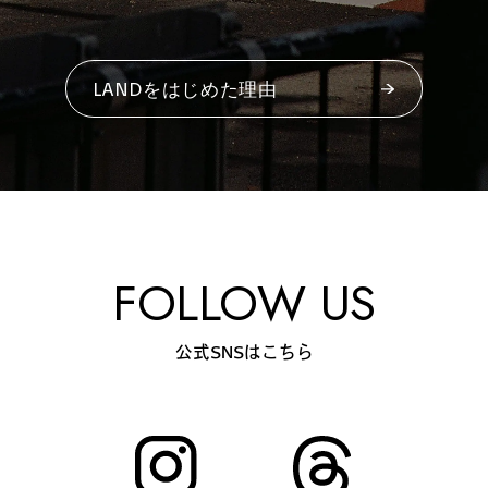
#
プレゼントフォー・ユー
LANDをはじめた理由
#
昼飲み・春飲み
#
おすすめ手土産
FOLLOW US
#
今月のアートな時間割
公式SNSはこちら
#
伊藤沙菜のモーニングル
ーティン