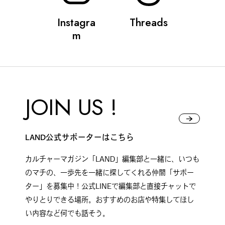
Instagra
Threads
#
ボクと麺
m
#
職人の手仕事に触れる
JOIN US !
#
書店巡り
LAND公式サポーターはこちら
カルチャーマガジン「LAND」編集部と一緒に、いつも
#
やっぱり○○が好き
のマチの、一歩先を一緒に探してくれる仲間「サポー
ター」を募集中！公式LINEで編集部と直接チャットで
やりとりできる場所。おすすめのお店や特集してほし
い内容など何でも話そう。
#
イベント