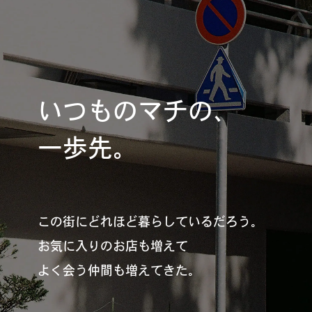
#
夢中になれる、仕事のは
なし
#
SapporoDiscoveryRoom
いつものマチの、
一歩先。
#
花・植物と暮らそう
この街にどれほど暮らしているだろう。
#
編集部の好きな店
お気に入りのお店も増えて
よく会う仲間も増えてきた。
#
飛行機で行かない海外旅
行