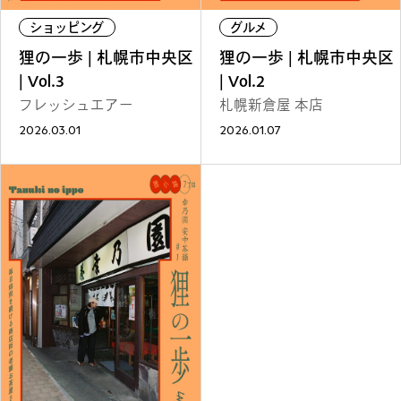
REGULARS
ショッピング
グルメ
狸の一歩 | 札幌市中央区
狸の一歩 | 札幌市中央区
連載一覧
| Vol.3
| Vol.2
フレッシュエアー
札幌新倉屋 本店
2026.03.01
2026.01.07
#
健康LAND
#
パイセンの行きつけにつ
いて行く
#
札幌来たら、まずはココ