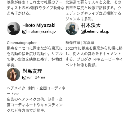
映像が好き！これまで札幌のアー
北海道で暮らす人々と文化、その
ティストのMV制作やライブ映像な
日常を写真と映像で記録する。ウ
ども手がける。
ェディングやライブなど撮影する
ジャンルは多彩。
Hiroto Miyazaki
村木渓太
hirotomiyazaki.jp
keitamuraki.jp
Cinematographer
映像作家 | 写真家
拠点をニセコに置きながら東京に
2023年に拠点を東京から札幌に移
も活動の幅を広げ活動中。リアル
し、街と人の営みをドキュメント
で儚い空気を映像に残す。好物は
する。プロダクトPRムービーやイ
羊羹。
ベント映像も撮影。
對馬友理
yuri_24ma
ヘアメイク | 制作・企画コーディネ
ートetc
広告のヘアメイクの他、制作・企
画コーディネートやキャスティン
グなど多方面で活動中。