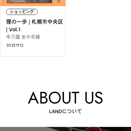
#
僕らの便利酒場
ショッピング
狸の一歩 | 札幌市中央区
| Vol.1
#
古着界隈
幸乃園 安中茶舗
2025.11.12
#
雨の日・雪の日の正解
#
Meet-Up Spot
ABOUT US
LANDについて
#
呑める粉もんの世界