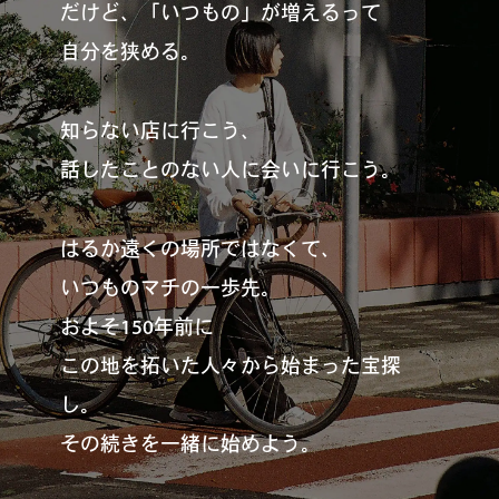
だけど、「いつもの」が増えるって
自分を狭める。
#
札幌カレー探訪
知らない店に行こう、
話したことのない人に会いに行こう。
#
狸の一歩
はるか遠くの場所ではなくて、
いつものマチの一歩先。
#
この車と暮らす理由
およそ150年前に
この地を拓いた人々から始まった宝探
し。
#
日帰り遠足
その続きを一緒に始めよう。