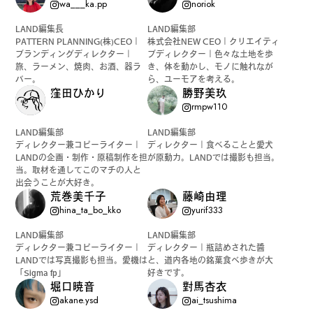
wa___ka.pp
noriok
公式SNSはこちら
LAND編集長
LAND編集部
PATTERN PLANNING(株)CEO｜
株式会社NEW CEO｜クリエイティ
ブランディングディレクター｜
ブディレクター｜色々な土地を歩
旅、ラーメン、焼肉、お酒、器ラ
き、体を動かし、モノに触れなが
バー。
ら、ユーモアを考える。
窪田ひかり
勝野美玖
rmpw110
LAND編集部
LAND編集部
Instagra
Threads
ディレクター兼コピーライター｜
ディレクター｜食べることと愛犬
m
LANDの企画・制作・原稿制作を担
が原動力。LANDでは撮影も担当。
当。取材を通してこのマチの人と
出会うことが大好き。
荒巻美千子
藤崎由理
hina_ta_bo_kko
yurif333
LAND編集部
LAND編集部
JOIN US !
ディレクター兼コピーライター｜
ディレクター｜瓶詰めされた醬
LANDでは写真撮影も担当。愛機は
と、道内各地の銘菓食べ歩きが大
「Sigma fp」
好きです。
堀口暁音
對馬杏衣
LAND公式サポーターはこちら
akane.ysd
ai_tsushima