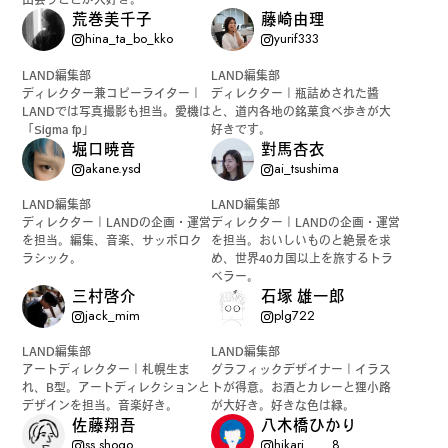
荒巻美千子
藤崎由理
hina_ta_bo_kko
yurif333
LAND編集部
LAND編集部
ディレクター兼コピーライター｜
ディレクター｜瓶詰めされた醬
LANDでは写真撮影も担当。愛機は
と、道内各地の銘菓食べ歩きが大
「Sigma fp」
好きです。
堀口暁音
對馬杏衣
akane.ysd
ai_tsushima
LAND編集部
LAND編集部
ディレクター｜LANDの企画・運営
ディレクター｜LANDの企画・運営
を担当。編集、音楽、サッポロク
を担当。おいしいものと絶景を求
ラシック。
め、世界40カ国以上を旅するトラ
ベラー。
三村啓介
石塚 雄一郎
jack_mim
plg722
LAND編集部
LAND編集部
アートディレクター｜札幌生ま
グラフィックデザイナー｜イラス
れ、B型。アートディレクションと
トが得意。お酒とカレーと狸小路
デザインを担当。音楽好き。
が大好き。好きな色は緑。
佐藤翔吾
八木橋ひかり
ss.shogo
hikari____8