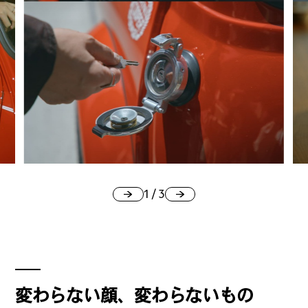
公式SNSはこちら
Threads
Instagra
m
1
/
3
JOIN US !
変わらない顔、変わらないもの
LAND公式サポーターはこちら