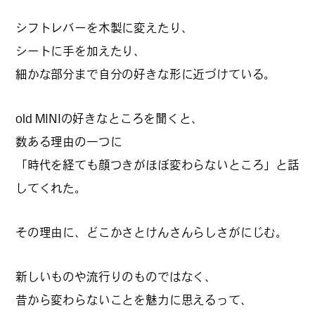
カルチャーマガジン「LAND」編集部と一緒に、いつも
シフトレバーを木製に変えたり、
のマチの、一歩先を一緒に探してくれる仲間「サポー
シートに手を加えたり、
ター」を募集中！公式LINEで編集部と直接チャットで
細かな部分まで自分の好きな形に近づけている。
やりとりできる場所。おすすめのお店や特集してほし
い内容など何でも話そう。
old MINIの好きなところを聞くと、
数ある理由の一つに
「時代を経ても顔つきがほぼ変わらないところ」と話
してくれた。
その理由に、どこかさとけんさんらしさがにじむ。
新しいものや流行りのものではなく、
昔から変わらないことを魅力に思えるって、