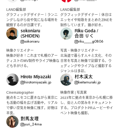
LAND編集部
LAND編集部
グラフィックデザイナー｜ランニ
グラフィックデザイナー｜休日は
ングしながら街や気になる場所を
エッセイや短歌をまとめたZINEを
観察するのが日課です。
制作しています。猫が好き。
sokoniaru
Riku Goda /
(SHIDEN)
合田 りく
sokoniaru
riku____g0806
映像クリエイター
写真・映像クリエイター
映像が好き！これまで札幌のアー
北海道で暮らす人々と文化、その
ティストのMV制作やライブ映像な
日常を写真と映像で記録する。ウ
ども手がける。
ェディングやライブなど撮影する
ジャンルは多彩。
Hiroto Miyazaki
村木渓太
hirotomiyazaki.jp
keitamuraki.jp
Cinematographer
映像作家 | 写真家
拠点をニセコに置きながら東京に
2023年に拠点を東京から札幌に移
も活動の幅を広げ活動中。リアル
し、街と人の営みをドキュメント
で儚い空気を映像に残す。好物は
する。プロダクトPRムービーやイ
羊羹。
ベント映像も撮影。
對馬友理
yuri_24ma