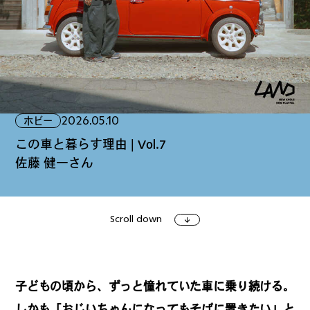
ファッション
グルメ
しごと
2026.05.10
ホビー
アート＆イベント
ホビー
ホーム＆インテリア
この車と暮らす理由 | Vol.7
佐藤 健一さん
Scroll down
ショッピング
トラベル
子どもの頃から、ずっと憧れていた車に乗り続ける。
しかも「おじいちゃんになってもそばに置きたい」と