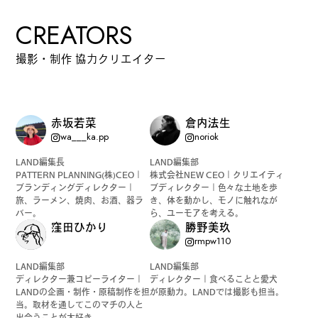
CREATORS
撮影・制作 協力クリエイター
赤坂若菜
倉内法生
wa___ka.pp
noriok
LAND編集長
LAND編集部
PATTERN PLANNING(株)CEO｜
株式会社NEW CEO｜クリエイティ
ブランディングディレクター｜
ブディレクター｜色々な土地を歩
旅、ラーメン、焼肉、お酒、器ラ
き、体を動かし、モノに触れなが
バー。
ら、ユーモアを考える。
窪田ひかり
勝野美玖
rmpw110
LAND編集部
LAND編集部
ディレクター兼コピーライター｜
ディレクター｜食べることと愛犬
LANDの企画・制作・原稿制作を担
が原動力。LANDでは撮影も担当。
当。取材を通してこのマチの人と
出会うことが大好き。