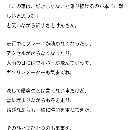
「この車は、好きじゃないと乗り続けるのが本当に難
#
ボクと麺
しいと思うな」
と笑いながら話すさとけんさん。
#
職人の手仕事に触れる
走行中にブレーキが効かなくなったり、
アクセルが戻らなくなったり。
大雨の日にはワイパーが飛んでいって、
#
書店巡り
ガソリンメーターも気まぐれ。
決して優等生とは言えない車だけど、
#
やっぱり○○が好き
雪に埋まりながらも冬を走り、
錆びながらも一緒に時間を重ねてきた。
#
イベント
そのひとつひとつの出来事を、