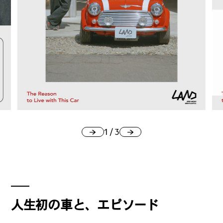
#
プレゼントフォー・ユー
#
昼飲み・春飲み
#
おすすめ手土産
1
/
3
#
今月のアートな時間割
#
伊藤沙菜のモーニングル
人生初の車と、エピソード
ーティン