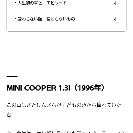
・人生初の車と、エピソード
#
僕らの便利酒場
・変わらない顔、変わらないもの
#
古着界隈
#
雨の日・雪の日の正解
MINI COOPER 1.3i（1996年）
#
Meet-Up Spot
この車はさとけんさんが子どもの頃から憧れていた一
台。
#
呑める粉もんの世界