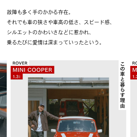
故障も多く手のかかる存在。
それでも車の狭さや車高の低さ、スピード感、
#
札幌カレー探訪
シルエットのかわいさなどに惹かれ、
乗るたびに愛情は深まっていったという。
#
狸の一歩
#
この車と暮らす理由
#
日帰り遠足