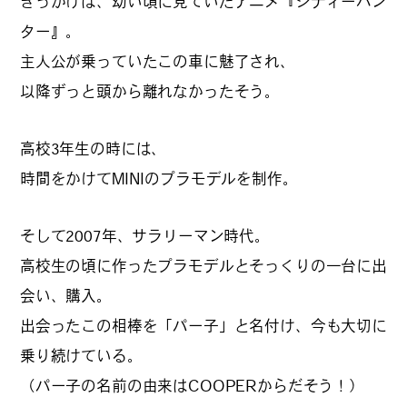
きっかけは、幼い頃に見ていたアニメ『シティーハン
#
夢中になれる、仕事のは
ター』。
なし
主人公が乗っていたこの車に魅了され、
以降ずっと頭から離れなかったそう。
#
SapporoDiscoveryRoom
高校3年生の時には、
時間をかけてMINIのプラモデルを制作。
#
花・植物と暮らそう
そして2007年、サラリーマン時代。
高校生の頃に作ったプラモデルとそっくりの一台に出
会い、購入。
#
編集部の好きな店
出会ったこの相棒を「パー子」と名付け、今も大切に
乗り続けている。
#
飛行機で行かない海外旅
（パー子の名前の由来はCOOPERからだそう！）
行