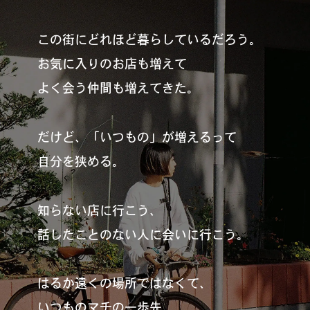
この街にどれほど暮らしているだろう。
お気に入りのお店も増えて
よく会う仲間も増えてきた。
だけど、「いつもの」が増えるって
自分を狭める。
知らない店に行こう、
話したことのない人に会いに行こう。
はるか遠くの場所ではなくて、
いつものマチの一歩先。