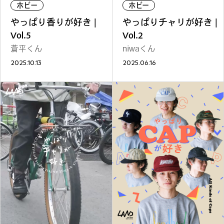
REGULARS
ホビー
ホビー
やっぱり香りが好き |
やっぱりチャリが好き |
連載一覧
Vol.5
Vol.2
蒼平くん
niwaくん
2025.10.13
2025.06.16
#
健康LAND
#
パイセンの行きつけにつ
いて行く
#
札幌来たら、まずはココ