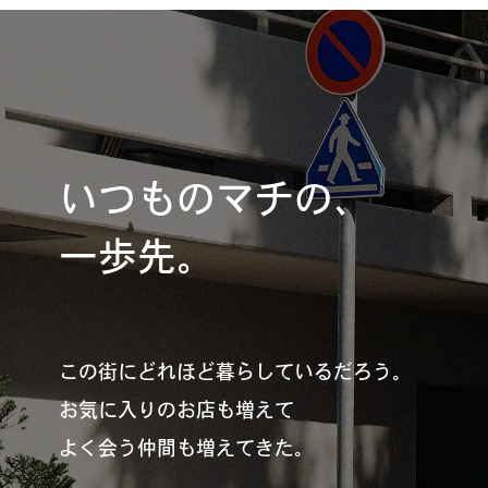
#
夢中になれる、仕事のは
なし
#
SapporoDiscoveryRoom
いつものマチの、
一歩先。
#
花・植物と暮らそう
#
編集部の好きな店
この街にどれほど暮らしているだろう。
お気に入りのお店も増えて
よく会う仲間も増えてきた。
#
飛行機で行かない海外旅
行