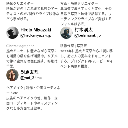
映像クリエイター
写真・映像クリエイター
映像が好き！これまで札幌のアー
北海道で暮らす人々と文化、その
ティストのMV制作やライブ映像な
日常を写真と映像で記録する。ウ
ども手がける。
ェディングやライブなど撮影する
ジャンルは多彩。
Hiroto Miyazaki
村木渓太
hirotomiyazaki.jp
keitamuraki.jp
Cinematographer
映像作家 | 写真家
拠点をニセコに置きながら東京に
2023年に拠点を東京から札幌に移
も活動の幅を広げ活動中。リアル
し、街と人の営みをドキュメント
で儚い空気を映像に残す。好物は
する。プロダクトPRムービーやイ
羊羹。
ベント映像も撮影。
對馬友理
yuri_24ma
ヘアメイク | 制作・企画コーディネ
ートetc
広告のヘアメイクの他、制作・企
画コーディネートやキャスティン
グなど多方面で活動中。