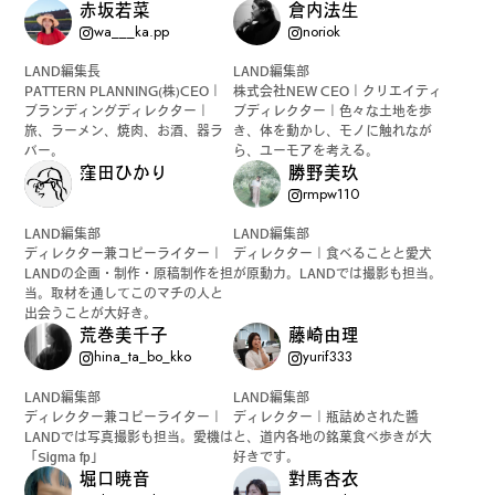
赤坂若菜
倉内法生
wa___ka.pp
noriok
公式SNSはこちら
LAND編集長
LAND編集部
PATTERN PLANNING(株)CEO｜
株式会社NEW CEO｜クリエイティ
ブランディングディレクター｜
ブディレクター｜色々な土地を歩
旅、ラーメン、焼肉、お酒、器ラ
き、体を動かし、モノに触れなが
バー。
ら、ユーモアを考える。
窪田ひかり
勝野美玖
rmpw110
Instagra
Threads
LAND編集部
LAND編集部
m
ディレクター兼コピーライター｜
ディレクター｜食べることと愛犬
LANDの企画・制作・原稿制作を担
が原動力。LANDでは撮影も担当。
当。取材を通してこのマチの人と
出会うことが大好き。
荒巻美千子
藤崎由理
hina_ta_bo_kko
yurif333
JOIN US !
LAND編集部
LAND編集部
ディレクター兼コピーライター｜
ディレクター｜瓶詰めされた醬
LANDでは写真撮影も担当。愛機は
と、道内各地の銘菓食べ歩きが大
「Sigma fp」
好きです。
LAND公式サポーターはこちら
堀口暁音
對馬杏衣