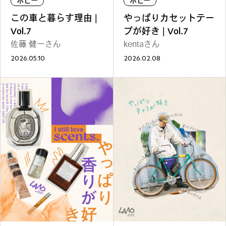
ホビー
ホビー
ファッション
グルメ
しごと
この車と暮らす理由 |
やっぱりカセットテー
Vol.7
プが好き | Vol.7
佐藤 健一さん
kentaさん
2026.05.10
2026.02.08
アート＆イベント
ホビー
ホーム＆インテリア
ショッピング
トラベル