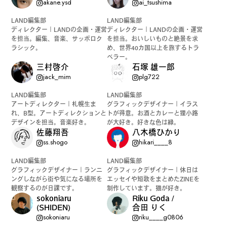
akane.ysd
ai_tsushima
カルチャーマガジン「LAND」編集部と一緒に、いつも
LAND編集部
LAND編集部
のマチの、一歩先を一緒に探してくれる仲間「サポー
ディレクター｜LANDの企画・運営
ディレクター｜LANDの企画・運営
を担当。編集、音楽、サッポロク
を担当。おいしいものと絶景を求
ター」を募集中！公式LINEで編集部と直接チャットで
ラシック。
め、世界40カ国以上を旅するトラ
やりとりできる場所。おすすめのお店や特集してほし
ベラー。
三村啓介
石塚 雄一郎
い内容など何でも話そう。
jack_mim
plg722
LAND編集部
LAND編集部
アートディレクター｜札幌生ま
グラフィックデザイナー｜イラス
れ、B型。アートディレクションと
トが得意。お酒とカレーと狸小路
デザインを担当。音楽好き。
が大好き。好きな色は緑。
佐藤翔吾
八木橋ひかり
ss.shogo
hikari____8
LAND編集部
LAND編集部
グラフィックデザイナー｜ランニ
グラフィックデザイナー｜休日は
ングしながら街や気になる場所を
エッセイや短歌をまとめたZINEを
観察するのが日課です。
制作しています。猫が好き。
sokoniaru
Riku Goda /
(SHIDEN)
合田 りく
sokoniaru
riku____g0806