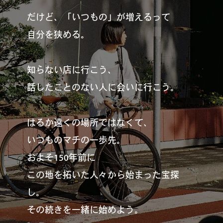
だけど、「いつもの」が増えるって
自分を狭める。
#
札幌カレー探訪
知らない店に行こう、
話したことのない人に会いに行こう。
#
狸の一歩
はるか遠くの場所ではなくて、
#
この車と暮らす理由
いつものマチの一歩先。
およそ150年前に
この地を拓いた人々から始まった宝探
#
日帰り遠足
し。
その続きを一緒に始めよう。