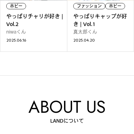
#
僕らの便利酒場
ホビー
ファッション
ホビー
やっぱりチャリが好き |
やっぱりキャップが好
Vol.2
き | Vol.1
niwaくん
真太郎くん
#
古着界隈
2025.06.16
2025.04.20
#
雨の日・雪の日の正解
#
Meet-Up Spot
ABOUT US
#
呑める粉もんの世界
LANDについて