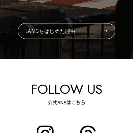
#
プレゼントフォー・ユー
LANDをはじめた理由
#
昼飲み・春飲み
#
おすすめ手土産
FOLLOW US
#
今月のアートな時間割
公式SNSはこちら
#
伊藤沙菜のモーニングル
ーティン