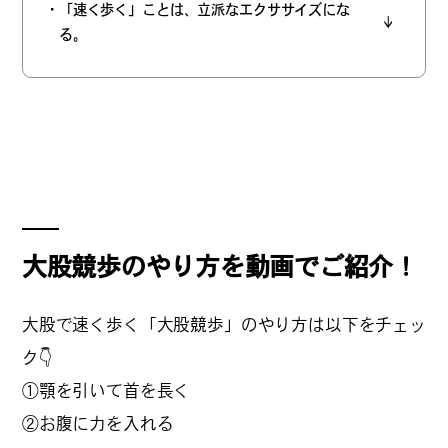
・「速く歩く」ことは、立派なエクササイズにな
#
僕らの便利酒場
る。
#
古着界隈
#
雨の日・雪の日の正解
大股競歩のやり方を動画でご紹介！
#
Meet-Up Spot
大股で速く歩く「大股競歩」のやり方は以下をチェッ
ク👇
①顎を引いて首を長く
#
呑める粉もんの世界
②お腹に力を入れる