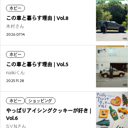
カルチャーマガジン「LAND」編集部と一緒に、いつも
ホビー
のマチの、一歩先を一緒に探してくれる仲間「サポー
この車と暮らす理由 | Vol.8
ター」を募集中！公式LINEで編集部と直接チャットで
木村さん
やりとりできる場所。おすすめのお店や特集してほし
2026.07.14
い内容など何でも話そう。
ホビー
この車と暮らす理由 | Vol.5
naikiくん
2025.11.28
ホビー
ショッピング
やっぱりアイシングクッキーが好き |
Vol.6
S∀Nさん