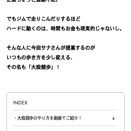
REGULARS
でもジムで走りこんだりするほど
連載一覧
ハードに動くのは、時間もお金も現実的じゃないし。
そんな人に今回サナさんが提案するのが
#
健康LAND
いつもの歩き方を少し変える、
その名も「大股競歩」！
#
パイセンの行きつけにつ
いて行く
INDEX
#
札幌来たら、まずはココ
・大股競歩のやり方を動画でご紹介！