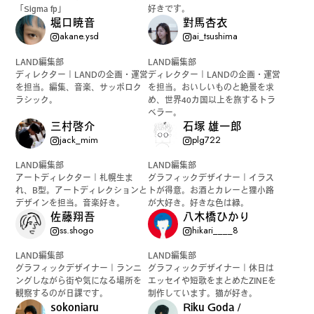
「Sigma fp」
好きです。
堀口暁音
對馬杏衣
akane.ysd
ai_tsushima
LAND編集部
LAND編集部
ディレクター｜LANDの企画・運営
ディレクター｜LANDの企画・運営
を担当。編集、音楽、サッポロク
を担当。おいしいものと絶景を求
ラシック。
め、世界40カ国以上を旅するトラ
ベラー。
三村啓介
石塚 雄一郎
jack_mim
plg722
LAND編集部
LAND編集部
アートディレクター｜札幌生ま
グラフィックデザイナー｜イラス
れ、B型。アートディレクションと
トが得意。お酒とカレーと狸小路
デザインを担当。音楽好き。
が大好き。好きな色は緑。
佐藤翔吾
八木橋ひかり
ss.shogo
hikari____8
LAND編集部
LAND編集部
グラフィックデザイナー｜ランニ
グラフィックデザイナー｜休日は
ングしながら街や気になる場所を
エッセイや短歌をまとめたZINEを
観察するのが日課です。
制作しています。猫が好き。
sokoniaru
Riku Goda /