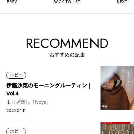
PREV
BACK TO LIST
NEXT
#
ランチ
RECOMMEND
おすすめの記事
#
ショッピング
ホビー
#
カフェ
伊藤沙菜のモーニングルーティン |
Vol.4
よもぎ蒸し「Noya」
2025.04.11
FOLLOW US
ホビー