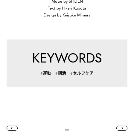
Movie by SHIDEN
Text by Hikari Kubota
#
ボクと麺
Design by Keisuke Mimura
#
職人の手仕事に触れる
KEYWORDS
#運動
#朝活
#セルフケア
#
書店巡り
#
やっぱり○○が好き
#
イベント