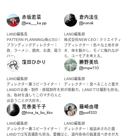
赤坂若菜
倉内法生
wa___ka.pp
noriok
LAND編集長
LAND編集部
PATTERN PLANNING(株)CEO｜
株式会社NEW CEO｜クリエイティ
ブランディングディレクター｜
ブディレクター｜色々な土地を歩
旅、ラーメン、焼肉、お酒、器ラ
き、体を動かし、モノに触れなが
バー。
ら、ユーモアを考える。
窪田ひかり
勝野美玖
rmpw110
LAND編集部
LAND編集部
ディレクター兼コピーライター｜
ディレクター｜食べることと愛犬
LANDの企画・制作・原稿制作を担
が原動力。LANDでは撮影も担当。
当。取材を通してこのマチの人と
出会うことが大好き。
荒巻美千子
藤崎由理
hina_ta_bo_kko
yurif333
LAND編集部
LAND編集部
ディレクター兼コピーライター｜
ディレクター｜瓶詰めされた醬
LANDでは写真撮影も担当。愛機は
と、道内各地の銘菓食べ歩きが大