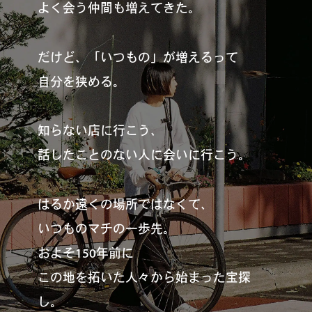
よく会う仲間も増えてきた。
だけど、「いつもの」が増えるって
自分を狭める。
知らない店に行こう、
話したことのない人に会いに行こう。
はるか遠くの場所ではなくて、
いつものマチの一歩先。
およそ150年前に
この地を拓いた人々から始まった宝探
し。