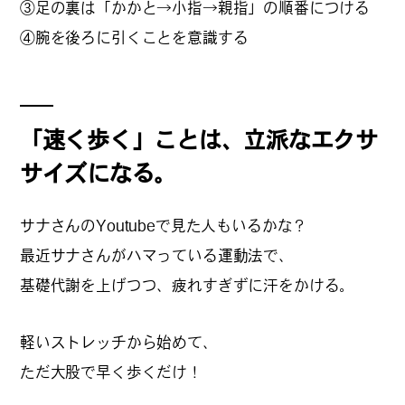
③足の裏は「かかと→小指→親指」の順番につける
#
夢中になれる、仕事のは
④腕を後ろに引くことを意識する
なし
#
SapporoDiscoveryRoom
「速く歩く」ことは、立派なエクサ
サイズになる。
#
花・植物と暮らそう
サナさんのYoutubeで見た人もいるかな？
最近サナさんがハマっている運動法で、
基礎代謝を上げつつ、疲れすぎずに汗をかける。
#
編集部の好きな店
軽いストレッチから始めて、
ただ大股で早く歩くだけ！
#
飛行機で行かない海外旅
行