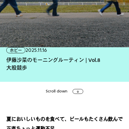
ファッション
グルメ
しごと
2025.11.16
ホビー
アート＆イベント
ホビー
ホーム＆インテリア
伊藤沙菜のモーニングルーティン | Vol.8
大股競歩
Scroll down
ショッピング
トラベル
夏においしいものを食べて、ビールもたくさん飲んで
正直ちょっと運動不足。