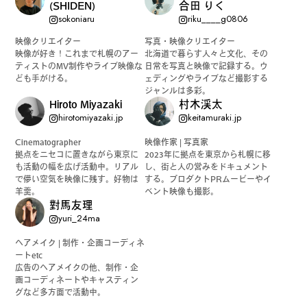
(SHIDEN)
合田 りく
sokoniaru
riku____g0806
映像クリエイター
写真・映像クリエイター
映像が好き！これまで札幌のアー
北海道で暮らす人々と文化、その
ティストのMV制作やライブ映像な
日常を写真と映像で記録する。ウ
ども手がける。
ェディングやライブなど撮影する
ジャンルは多彩。
Hiroto Miyazaki
村木渓太
hirotomiyazaki.jp
keitamuraki.jp
Cinematographer
映像作家 | 写真家
拠点をニセコに置きながら東京に
2023年に拠点を東京から札幌に移
も活動の幅を広げ活動中。リアル
し、街と人の営みをドキュメント
で儚い空気を映像に残す。好物は
する。プロダクトPRムービーやイ
羊羹。
ベント映像も撮影。
對馬友理
yuri_24ma
ヘアメイク | 制作・企画コーディネ
ートetc
広告のヘアメイクの他、制作・企
画コーディネートやキャスティン
グなど多方面で活動中。