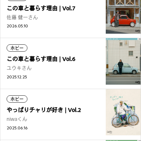
この車と暮らす理由 | Vol.7
公式SNSはこちら
佐藤 健一さん
2026.05.10
ホビー
Threads
この車と暮らす理由 | Vol.6
Instagra
ユウキさん
m
2025.12.25
ホビー
JOIN US !
やっぱりチャリが好き | Vol.2
niwaくん
2025.06.16
LAND公式サポーターはこちら