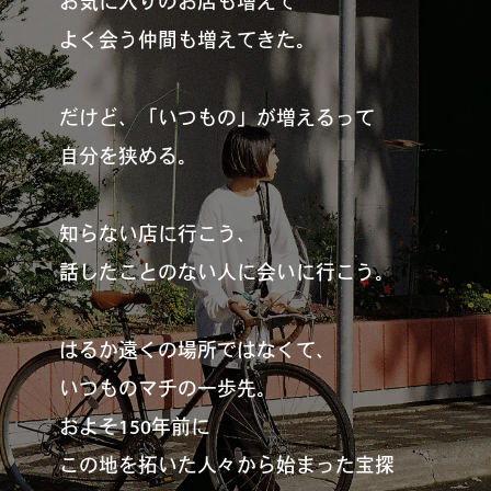
お気に入りのお店も増えて
よく会う仲間も増えてきた。
#
ボクと麺
だけど、「いつもの」が増えるって
自分を狭める。
#
職人の手仕事に触れる
知らない店に行こう、
#
書店巡り
話したことのない人に会いに行こう。
はるか遠くの場所ではなくて、
#
やっぱり○○が好き
いつものマチの一歩先。
およそ150年前に
この地を拓いた人々から始まった宝探
#
イベント