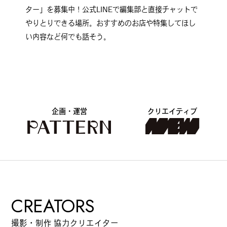
ター」を募集中！公式LINEで編集部と直接チャットで
カルチャーマガジン「LAND」編集部と一緒に、いつも
やりとりできる場所。おすすめのお店や特集してほし
のマチの、一歩先を一緒に探してくれる仲間「サポー
い内容など何でも話そう。
ター」を募集中！公式LINEで編集部と直接チャットで
やりとりできる場所。おすすめのお店や特集してほし
い内容など何でも話そう。
企画・運営
クリエイティブ
CREATORS
撮影・制作 協力クリエイター