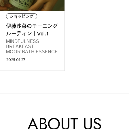
ショッピング
#
札幌カレー探訪
伊藤沙菜のモーニング
ルーティン｜Vol.1
MINDFULNESS
BREAKFAST
#
狸の一歩
MOOR BATH ESSENCE
2025.01.27
#
この車と暮らす理由
#
日帰り遠足
ABOUT US