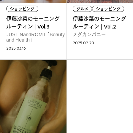
ショッピング
グルメ
ショッピング
#
夢中になれる、仕事のは
なし
伊藤沙菜のモーニング
伊藤沙菜のモーニング
ルーティン | Vol.3
ルーティン | Vol.2
JUSTINandROMII「Beauty
メグカンパニー
and Health」
#
SapporoDiscoveryRoom
2025.02.20
2025.03.16
#
花・植物と暮らそう
#
編集部の好きな店
#
飛行機で行かない海外旅
行