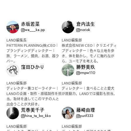
赤坂若菜
倉内法生
wa___ka.pp
noriok
LAND編集長
LAND編集部
PATTERN PLANNING(株)CEO｜
株式会社NEW CEO｜クリエイティ
ブランディングディレクター｜
ブディレクター｜色々な土地を歩
旅、ラーメン、焼肉、お酒、器ラ
き、体を動かし、モノに触れなが
バー。
ら、ユーモアを考える。
窪田ひかり
勝野美玖
rmpw110
LAND編集部
LAND編集部
ディレクター兼コピーライター｜
ディレクター｜食べることと愛犬
LANDの企画・制作・原稿制作を担
が原動力。LANDでは撮影も担当。
当。取材を通してこのマチの人と
出会うことが大好き。
荒巻美千子
藤崎由理
hina_ta_bo_kko
yurif333
LAND編集部
LAND編集部