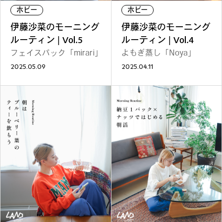
#
僕らの便利酒場
ホビー
ホビー
伊藤沙菜のモーニング
伊藤沙菜のモーニング
ルーティン | Vol.5
ルーティン | Vol.4
フェイスパック「mirari」
よもぎ蒸し「Noya」
#
古着界隈
2025.05.09
2025.04.11
#
雨の日・雪の日の正解
#
Meet-Up Spot
#
呑める粉もんの世界