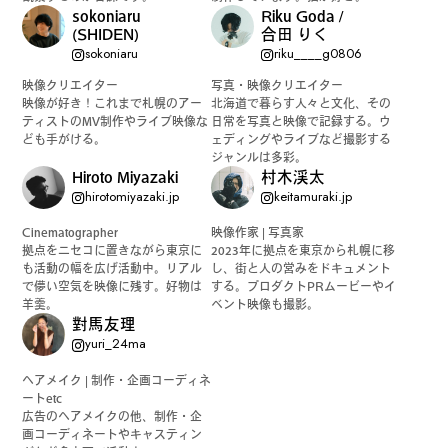
sokoniaru
Riku Goda /
(SHIDEN)
合田 りく
sokoniaru
riku____g0806
映像クリエイター
写真・映像クリエイター
映像が好き！これまで札幌のアー
北海道で暮らす人々と文化、その
ティストのMV制作やライブ映像な
日常を写真と映像で記録する。ウ
ども手がける。
ェディングやライブなど撮影する
ジャンルは多彩。
Hiroto Miyazaki
村木渓太
hirotomiyazaki.jp
keitamuraki.jp
Cinematographer
映像作家 | 写真家
拠点をニセコに置きながら東京に
2023年に拠点を東京から札幌に移
も活動の幅を広げ活動中。リアル
し、街と人の営みをドキュメント
で儚い空気を映像に残す。好物は
する。プロダクトPRムービーやイ
羊羹。
ベント映像も撮影。
對馬友理
yuri_24ma
ヘアメイク | 制作・企画コーディネ
ートetc
広告のヘアメイクの他、制作・企
画コーディネートやキャスティン