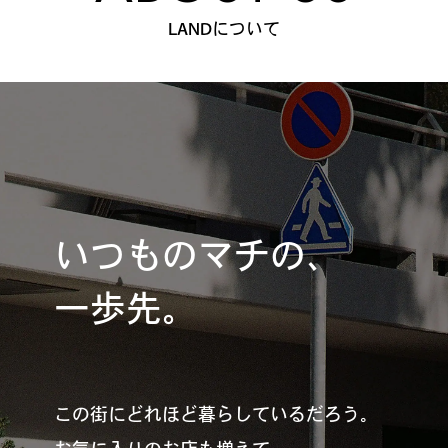
#
プレゼントフォー・ユー
LANDについて
#
昼飲み・春飲み
#
おすすめ手土産
いつものマチの、
一歩先。
#
今月のアートな時間割
#
伊藤沙菜のモーニングル
この街にどれほど暮らしているだろう。
ーティン