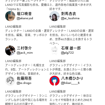
ディレクター兼コピーライター｜
ディレクター｜瓶詰めされた醬
LANDでは写真撮影も担当。愛機は
と、道内各地の銘菓食べ歩きが大
「Sigma fp」
好きです。
堀口暁音
對馬杏衣
akane.ysd
ai_tsushima
LAND編集部
LAND編集部
ディレクター｜LANDの企画・運営
ディレクター｜LANDの企画・運営
を担当。編集、音楽、サッポロク
を担当。おいしいものと絶景を求
ラシック。
め、世界40カ国以上を旅するトラ
ベラー。
三村啓介
石塚 雄一郎
jack_mim
plg722
LAND編集部
LAND編集部
アートディレクター｜札幌生ま
グラフィックデザイナー｜イラス
れ、B型。アートディレクションと
トが得意。お酒とカレーと狸小路
デザインを担当。音楽好き。
が大好き。好きな色は緑。
佐藤翔吾
八木橋ひかり
ss.shogo
hikari____8
LAND編集部
LAND編集部
グラフィックデザイナー｜ランニ
グラフィックデザイナー｜休日は
ングしながら街や気になる場所を
エッセイや短歌をまとめたZINEを
観察するのが日課です。
制作しています。猫が好き。