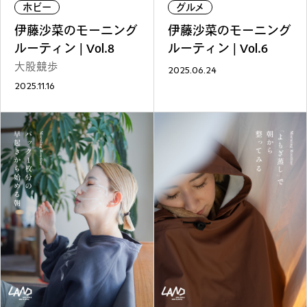
REGULARS
ホビー
グルメ
伊藤沙菜のモーニング
伊藤沙菜のモーニング
連載一覧
ルーティン | Vol.8
ルーティン | Vol.6
大股競歩
2025.06.24
2025.11.16
#
健康LAND
#
パイセンの行きつけにつ
いて行く
#
札幌来たら、まずはココ