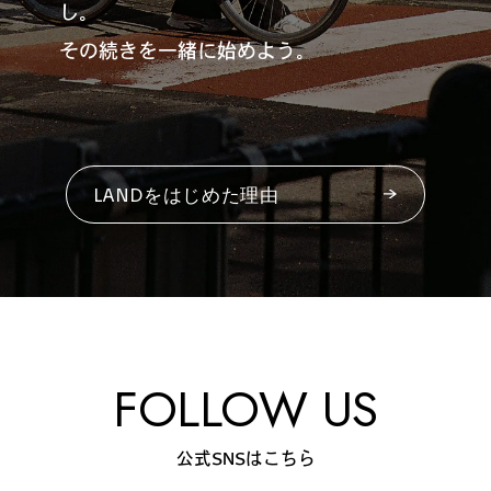
し。
その続きを一緒に始めよう。
#
ランチ
LANDをはじめた理由
#
ショッピング
#
カフェ
FOLLOW US
FOLLOW US
公式SNSはこちら