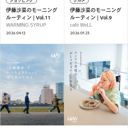
ショッピング
グルメ
ファッション
グルメ
しごと
伊藤沙菜のモーニング
伊藤沙菜のモーニング
ルーティン | Vol.11
ルーティン | Vol.9
WARMING SYRUP
café WeLL
2026.04.12
2026.01.23
アート＆イベント
ホビー
ホーム＆インテリア
ショッピング
トラベル