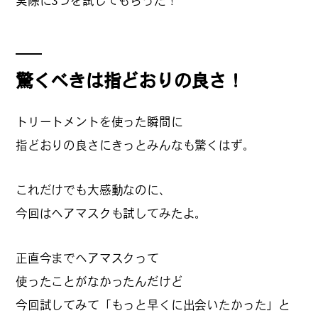
実際に3つを試してもらった！
#
札幌カレー探訪
驚くべきは指どおりの良さ！
トリートメントを使った瞬間に
#
狸の一歩
指どおりの良さにきっとみんなも驚くはず。
これだけでも大感動なのに、
#
この車と暮らす理由
今回はヘアマスクも試してみたよ。
正直今までヘアマスクって
#
日帰り遠足
使ったことがなかったんだけど
今回試してみて「もっと早くに出会いたかった」と