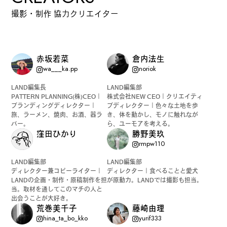
撮影・制作 協力クリエイター
赤坂若菜
倉内法生
wa___ka.pp
noriok
LAND編集長
LAND編集部
PATTERN PLANNING(株)CEO｜
株式会社NEW CEO｜クリエイティ
ブランディングディレクター｜
ブディレクター｜色々な土地を歩
旅、ラーメン、焼肉、お酒、器ラ
き、体を動かし、モノに触れなが
バー。
ら、ユーモアを考える。
窪田ひかり
勝野美玖
rmpw110
LAND編集部
LAND編集部
ディレクター兼コピーライター｜
ディレクター｜食べることと愛犬
LANDの企画・制作・原稿制作を担
が原動力。LANDでは撮影も担当。
当。取材を通してこのマチの人と
出会うことが大好き。
荒巻美千子
藤崎由理
hina_ta_bo_kko
yurif333