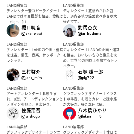
LAND編集部
LAND編集部
ディレクター兼コピーライター｜
ディレクター｜瓶詰めされた醬
LANDでは写真撮影も担当。愛機は
と、道内各地の銘菓食べ歩きが大
「Sigma fp」
好きです。
堀口暁音
對馬杏衣
akane.ysd
ai_tsushima
LAND編集部
LAND編集部
ディレクター｜LANDの企画・運営
ディレクター｜LANDの企画・運営
を担当。編集、音楽、サッポロク
を担当。おいしいものと絶景を求
ラシック。
め、世界40カ国以上を旅するトラ
ベラー。
三村啓介
石塚 雄一郎
jack_mim
plg722
LAND編集部
LAND編集部
アートディレクター｜札幌生ま
グラフィックデザイナー｜イラス
れ、B型。アートディレクションと
トが得意。お酒とカレーと狸小路
デザインを担当。音楽好き。
が大好き。好きな色は緑。
佐藤翔吾
八木橋ひかり
ss.shogo
hikari____8
LAND編集部
LAND編集部
グラフィックデザイナー｜ランニ
グラフィックデザイナー｜休日は