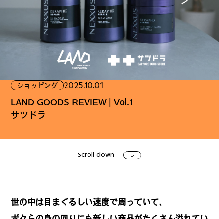
ファッション
グルメ
しごと
2025.10.01
ショッピング
アート＆イベント
ホビー
ホーム＆インテリア
LAND GOODS REVIEW | Vol.1
サツドラ
Scroll down
ショッピング
トラベル
世の中は目まぐるしい速度で周っていて、
ボクらの身の回りにも新しい商品がたくさん溢れてい