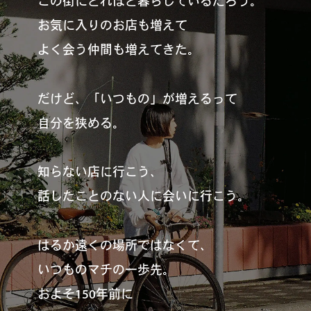
この街にどれほど暮らしているだろう。
お気に入りのお店も増えて
よく会う仲間も増えてきた。
だけど、「いつもの」が増えるって
自分を狭める。
知らない店に行こう、
話したことのない人に会いに行こう。
はるか遠くの場所ではなくて、
いつものマチの一歩先。
およそ150年前に