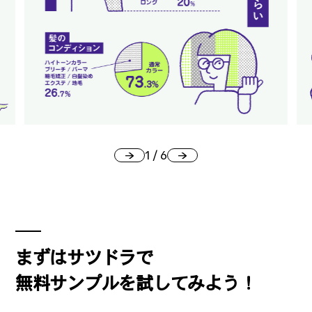
公式SNSはこちら
Threads
Instagra
m
1
/
6
JOIN US !
まずはサツドラで
無料サンプルを試してみよう！
LAND公式サポーターはこちら