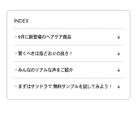
#
僕らの便利酒場
INDEX
#
古着界隈
・9月に新登場のヘアケア商品
・驚くべきは指どおりの良さ！
#
雨の日・雪の日の正解
・みんなのリアルな声をご紹介
・まずはサツドラで 無料サンプルを試してみよう！
#
Meet-Up Spot
#
呑める粉もんの世界