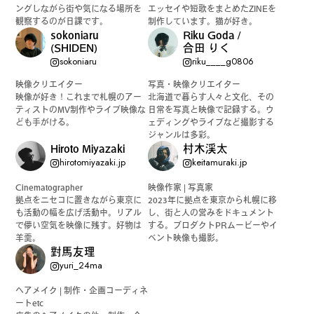
ングしながら街や気になる場所を
エッセイや短歌をまとめたZINEを
観察するのが日課です。
制作しています。猫が好き。
sokoniaru
Riku Goda /
(SHIDEN)
合田 りく
sokoniaru
riku____g0806
映像クリエイター
写真・映像クリエイター
映像が好き！これまで札幌のアー
北海道で暮らす人々と文化、その
ティストのMV制作やライブ映像な
日常を写真と映像で記録する。ウ
ども手がける。
ェディングやライブなど撮影する
ジャンルは多彩。
Hiroto Miyazaki
村木渓太
hirotomiyazaki.jp
keitamuraki.jp
Cinematographer
映像作家 | 写真家
拠点をニセコに置きながら東京に
2023年に拠点を東京から札幌に移
も活動の幅を広げ活動中。リアル
し、街と人の営みをドキュメント
で儚い空気を映像に残す。好物は
する。プロダクトPRムービーやイ
羊羹。
ベント映像も撮影。
對馬友理
yuri_24ma
ヘアメイク | 制作・企画コーディネ
ートetc