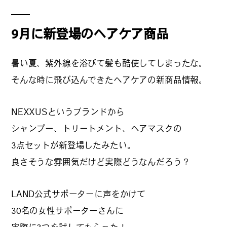
#
夢中になれる、仕事のは
なし
9月に新登場のヘアケア商品
暑い夏、紫外線を浴びて髪も酷使してしまったな。
#
SapporoDiscoveryRoom
そんな時に飛び込んできたヘアケアの新商品情報。
NEXXUSというブランドから
#
花・植物と暮らそう
シャンプー、トリートメント、ヘアマスクの
3点セットが新登場したみたい。
良さそうな雰囲気だけど実際どうなんだろう？
#
編集部の好きな店
LAND公式サポーターに声をかけて
30名の女性サポーターさんに
#
飛行機で行かない海外旅
行