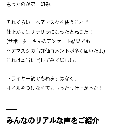
思ったのが第一印象。
#
プレゼントフォー・ユー
それくらい、ヘアマスクを使うことで
仕上がりはサラサラになったと感じた！
#
昼飲み・春飲み
(サポーターさんのアンケート結果でも、
ヘアマスクの高評価コメントが多く届いたよ)
これは本当に試してみてほしい。
#
おすすめ手土産
ドライヤー後でも絡まりはなく、
オイルをつけなくてもしっとり仕上がった！
#
今月のアートな時間割
#
伊藤沙菜のモーニングル
みんなのリアルな声をご紹介
ーティン