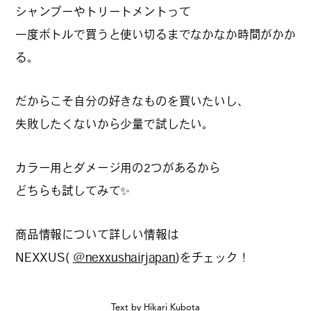
シャンプーやトリートメントって
カルチャーマガジン「LAND」編集部と一緒に、いつも
一度ボトルで買うと使い切るまでなかなか時間がかか
のマチの、一歩先を一緒に探してくれる仲間「サポー
ター」を募集中！公式LINEで編集部と直接チャットで
る。
やりとりできる場所。おすすめのお店や特集してほし
い内容など何でも話そう。
だからこそ自分の好きなものを買いたいし、
失敗したくないから少量で試したい。
カラー用とダメージ用の2つがあるから
どちらも試してみて✨
商品情報について詳しい情報は
NEXXUS(
@nexxushairjapan
)をチェック！
Text by Hikari Kubota