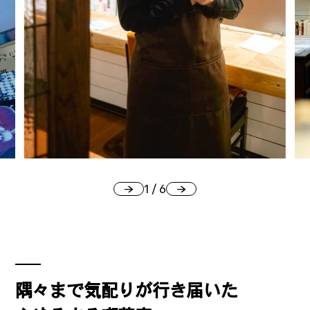
公式SNSはこちら
Threads
Instagra
m
1
/
6
JOIN US !
隅々まで気配りが行き届いた
LAND公式サポーターはこちら