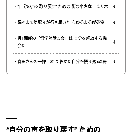
#
僕らの便利酒場
・“自分の声を取り戻す” ための 街の小さな止まり木
・隅々まで気配りが行き届いた 心ゆるまる喫茶室
#
古着界隈
・月1開催の「哲学対話の会」は 自分を解放する機
会に
#
雨の日・雪の日の正解
・森田さんの一押し本は 静かに自分を振り返る2冊
#
Meet-Up Spot
#
呑める粉もんの世界
“自分の声を取り戻す” ための