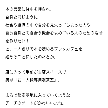
#
プレゼントフォー・ユー
本の言葉に背中を押され、
自身と同じように
社会や組織の中で自分を見失ってしまった人や
#
昼飲み・春飲み
自分自身と向き合う機会を求めている人のための場所
を作りたい！
と、一人きりで本を読めるブックカフェを
#
おすすめ手土産
始めることにしたのだとか。
店に入って手前が書店スペースで、
#
今月のアートな時間割
奥が「お一人様専用喫茶室」。
#
伊藤沙菜のモーニングル
まるで秘密基地に入っていくような
ーティン
アーチのゲートがかわいいよね。