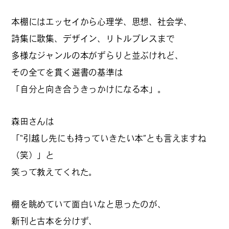
本棚にはエッセイから心理学、思想、社会学、
#
ボクと麺
詩集に歌集、デザイン、リトルプレスまで
多様なジャンルの本がずらりと並ぶけれど、
その全てを貫く選書の基準は
#
職人の手仕事に触れる
「自分と向き合うきっかけになる本」。
森田さんは
#
書店巡り
「“引越し先にも持っていきたい本”とも言えますね
（笑）」と
笑って教えてくれた。
#
やっぱり○○が好き
棚を眺めていて面白いなと思ったのが、
新刊と古本を分けず、
#
イベント