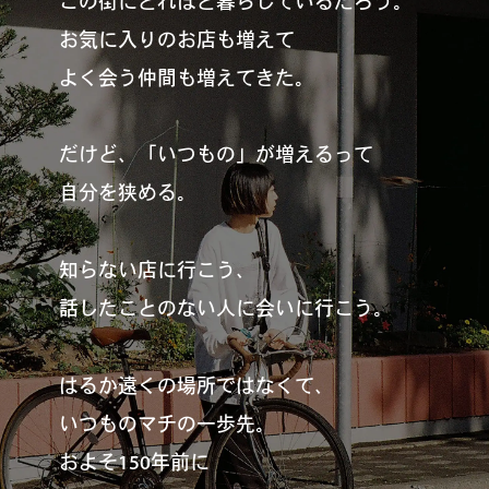
この街にどれほど暮らしているだろう。
お気に入りのお店も増えて
よく会う仲間も増えてきた。
だけど、「いつもの」が増えるって
自分を狭める。
知らない店に行こう、
話したことのない人に会いに行こう。
はるか遠くの場所ではなくて、
いつものマチの一歩先。
およそ150年前に