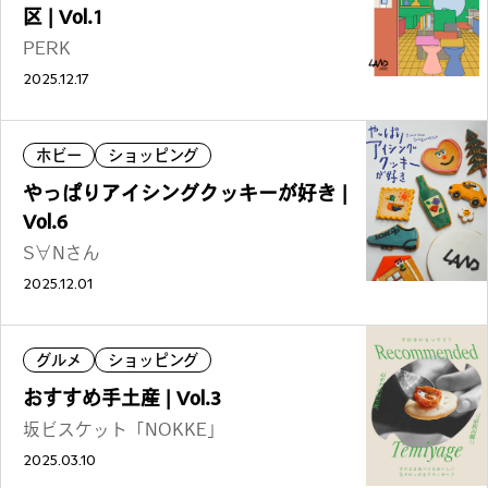
区 | Vol.1
PERK
2025.12.17
ホビー
ショッピング
やっぱりアイシングクッキーが好き |
Vol.6
S∀Nさん
2025.12.01
グルメ
ショッピング
おすすめ手土産 | Vol.3
坂ビスケット「NOKKE」
2025.03.10