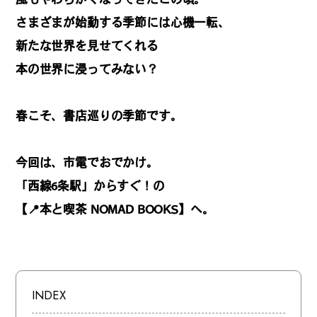
REGULARS
さまざまが始動する季節には心機一転、
新たな世界を見せてくれる
連載一覧
本の世界に浸ってみない？
春こそ、書店巡りの季節です。
#
健康LAND
今回は、市電でおでかけ。
#
パイセンの行きつけにつ
「西線6条駅」からすぐ！の
いて行く
【📍本と喫茶 NOMAD BOOKS】へ。
#
札幌来たら、まずはココ
INDEX