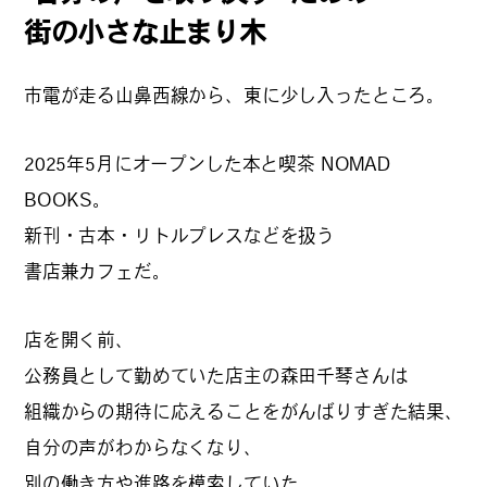
街の小さな止まり木
#
夢中になれる、仕事のは
なし
市電が走る山鼻西線から、東に少し入ったところ。
#
SapporoDiscoveryRoom
2025年5月にオープンした本と喫茶 NOMAD
BOOKS。
新刊・古本・リトルプレスなどを扱う
#
花・植物と暮らそう
書店兼カフェだ。
店を開く前、
#
編集部の好きな店
公務員として勤めていた店主の森田千琴さんは
組織からの期待に応えることをがんばりすぎた結果、
自分の声がわからなくなり、
#
飛行機で行かない海外旅
行
別の働き方や進路を模索していた。