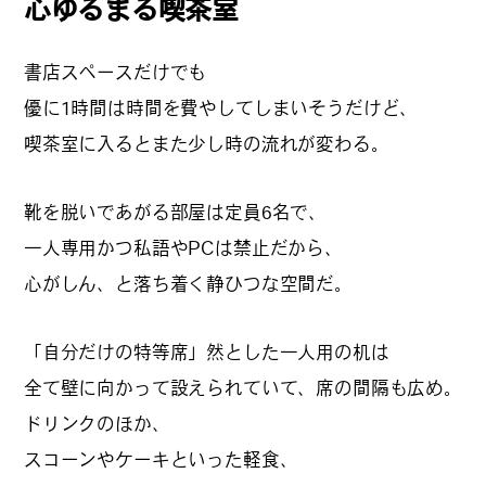
心ゆるまる喫茶室
カルチャーマガジン「LAND」編集部と一緒に、いつも
のマチの、一歩先を一緒に探してくれる仲間「サポー
書店スペースだけでも
ター」を募集中！公式LINEで編集部と直接チャットで
優に1時間は時間を費やしてしまいそうだけど、
やりとりできる場所。おすすめのお店や特集してほし
い内容など何でも話そう。
喫茶室に入るとまた少し時の流れが変わる。
靴を脱いであがる部屋は定員6名で、
一人専用かつ私語やPCは禁止だから、
心がしん、と落ち着く静ひつな空間だ。
「自分だけの特等席」然とした一人用の机は
全て壁に向かって設えられていて、席の間隔も広め。
ドリンクのほか、
スコーンやケーキといった軽食、