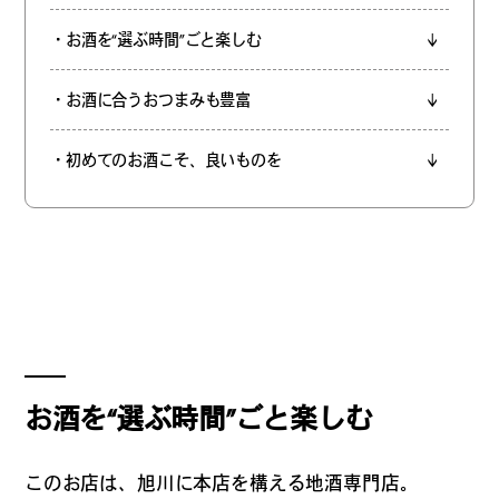
#
夢中になれる、仕事のは
・お酒を“選ぶ時間”ごと楽しむ
なし
・お酒に合うおつまみも豊富
#
SapporoDiscoveryRoom
・初めてのお酒こそ、良いものを
#
花・植物と暮らそう
#
編集部の好きな店
お酒を“選ぶ時間”ごと楽しむ
#
飛行機で行かない海外旅
このお店は、旭川に本店を構える地酒専門店。
行