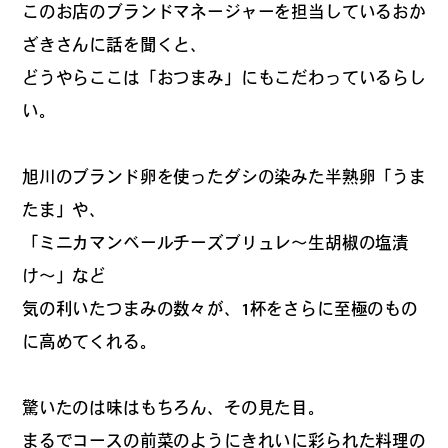
このお店のブランドマネージャーを担当しているおか
カルチャーマガジン「LAND」編集部と一緒に、いつも
ざきさんに話を聞くと、
のマチの、一歩先を一緒に探してくれる仲間「サポー
どうやらここは「おつまみ」にもこだわっているらし
ター」を募集中！公式LINEで編集部と直接チャットで
やりとりできる場所。おすすめのお店や特集してほし
い。
い内容など何でも話そう。
旭川のブランド卵を使ったダシの染みた半熟卵「うま
たま」や、
「ミニカマンベールチーズブリュレ〜生胡椒の塩漬
け〜」など
気の利いたつまみの数々が、1杯をさらに至極のもの
に高めてくれる。
驚いたのは味はもちろん、その見た目。
まるでコースの前菜のようにきれいに彩られた料理の