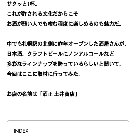
#
僕らの便利酒場
サクッと1杯。
これが許される文化だからこそ
お酒が弱い人でも嗜む程度に楽しめるのも魅力だ。
#
古着界隈
中でも札幌駅の北側に昨年オープンした酒屋さんが、
日本酒、クラフトビールにノンアルコールなど
#
雨の日・雪の日の正解
多彩なラインナップを誇っているらしいと聞いて、
今回はここに取材に行ってみた。
#
Meet-Up Spot
お店の名前は「酒正 土井商店」
#
呑める粉もんの世界
INDEX