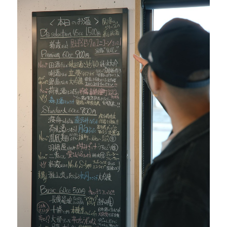
#
ボクと麺
#
職人の手仕事に触れる
#
書店巡り
#
やっぱり○○が好き
#
イベント