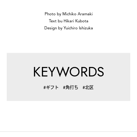
Photo by Michiko Aramaki
Text bu Hikari Kubota
Design by Yuichiro Ishizuka
KEYWORDS
#ギフト
#角打ち
#北区