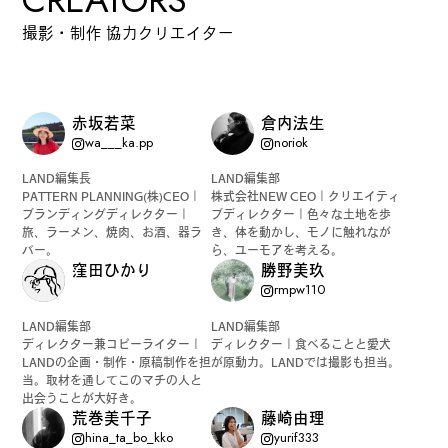
撮影・制作 協力クリエイター
赤坂若菜
倉内法生
wa___ka.pp
noriok
LAND編集長
LAND編集部
PATTERN PLANNING(株)CEO｜
株式会社NEW CEO｜クリエイティ
ブランディングディレクター｜
ブディレクター｜色々な土地を歩
旅、ラーメン、焼肉、お酒、器ラ
き、体を動かし、モノに触れなが
バー。
ら、ユーモアを考える。
窪田ひかり
勝野美玖
rmpw110
LAND編集部
LAND編集部
ディレクター兼コピーライター｜
ディレクター｜食べることと愛犬
LANDの企画・制作・原稿制作を担
が原動力。LANDでは撮影も担当。
当。取材を通してこのマチの人と
出会うことが大好き。
荒巻美千子
藤崎由理
hina_ta_bo_kko
yurif333