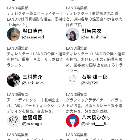
LAND編集部
LAND編集部
ディレクター兼コピーライター｜
ディレクター｜瓶詰めされた醬
LANDでは写真撮影も担当。愛機は
と、道内各地の銘菓食べ歩きが大
「Sigma fp」
好きです。
堀口暁音
對馬杏衣
akane.ysd
ai_tsushima
LAND編集部
LAND編集部
ディレクター｜LANDの企画・運営
ディレクター｜LANDの企画・運営
を担当。編集、音楽、サッポロク
を担当。おいしいものと絶景を求
ラシック。
め、世界40カ国以上を旅するトラ
ベラー。
三村啓介
石塚 雄一郎
jack_mim
plg722
LAND編集部
LAND編集部
アートディレクター｜札幌生ま
グラフィックデザイナー｜イラス
れ、B型。アートディレクションと
トが得意。お酒とカレーと狸小路
デザインを担当。音楽好き。
が大好き。好きな色は緑。
佐藤翔吾
八木橋ひかり
ss.shogo
hikari____8
LAND編集部
LAND編集部