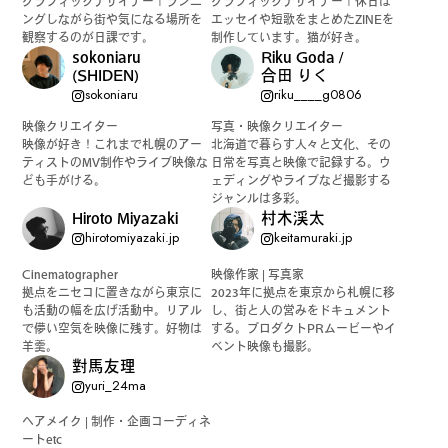
グラフィックデザイナー｜ランニ
グラフィックデザイナー｜休日は
ングしながら街や気になる場所を
エッセイや短歌をまとめたZINEを
観察するのが日課です。
制作しています。猫が好き。
sokoniaru
Riku Goda /
(SHIDEN)
合田 りく
sokoniaru
riku____g0806
映像クリエイター
写真・映像クリエイター
映像が好き！これまで札幌のアー
北海道で暮らす人々と文化、その
ティストのMV制作やライブ映像な
日常を写真と映像で記録する。ウ
ども手がける。
ェディングやライブなど撮影する
ジャンルは多彩。
Hiroto Miyazaki
村木渓太
hirotomiyazaki.jp
keitamuraki.jp
Cinematographer
映像作家 | 写真家
拠点をニセコに置きながら東京に
2023年に拠点を東京から札幌に移
も活動の幅を広げ活動中。リアル
し、街と人の営みをドキュメント
で儚い空気を映像に残す。好物は
する。プロダクトPRムービーやイ
羊羹。
ベント映像も撮影。
對馬友理
yuri_24ma
ヘアメイク | 制作・企画コーディネ
ートetc