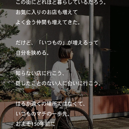
この街にどれほど暮らしているだろう。
お気に入りのお店も増えて
よく会う仲間も増えてきた。
だけど、「いつもの」が増えるって
自分を狭める。
知らない店に行こう、
話したことのない人に会いに行こう。
はるか遠くの場所ではなくて、
いつものマチの一歩先。
およそ150年前に