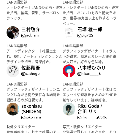
LAND編集部
LAND編集部
ディレクター｜LANDの企画・運営
ディレクター｜LANDの企画・運営
を担当。編集、音楽、サッポロク
を担当。おいしいものと絶景を求
ラシック。
め、世界40カ国以上を旅するトラ
ベラー。
三村啓介
石塚 雄一郎
jack_mim
plg722
LAND編集部
LAND編集部
アートディレクター｜札幌生ま
グラフィックデザイナー｜イラス
れ、B型。アートディレクションと
トが得意。お酒とカレーと狸小路
デザインを担当。音楽好き。
が大好き。好きな色は緑。
佐藤翔吾
八木橋ひかり
ss.shogo
hikari____8
LAND編集部
LAND編集部
グラフィックデザイナー｜ランニ
グラフィックデザイナー｜休日は
ングしながら街や気になる場所を
エッセイや短歌をまとめたZINEを
観察するのが日課です。
制作しています。猫が好き。
sokoniaru
Riku Goda /
(SHIDEN)
合田 りく
sokoniaru
riku____g0806
映像クリエイター
写真・映像クリエイター
映像が好き！これまで札幌のアー
北海道で暮らす人々と文化、その