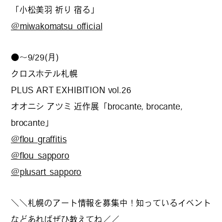
「小松美羽 祈り 宿る」
@miwakomatsu_official
#
ボクと麺
●～9/29(月)
クロスホテル札幌
#
職人の手仕事に触れる
PLUS ART EXHIBITION vol.26
オオニシ アツミ 近作展「brocante, brocante,
#
書店巡り
brocante」
@flou_graffitis
@flou_sapporo
#
やっぱり○○が好き
@plusart_sapporo
＼＼札幌のアート情報を募集中！知っているイベント
#
イベント
などあればぜひ教えてね／／