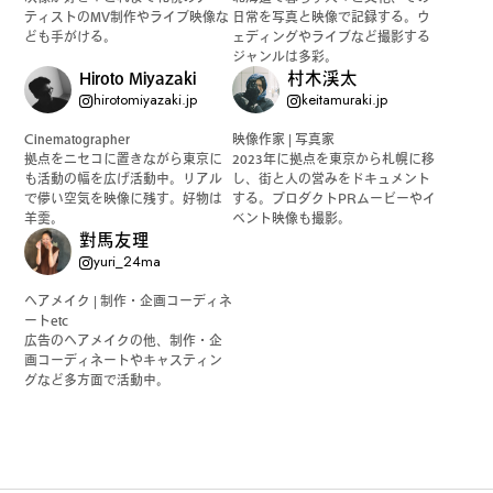
ティストのMV制作やライブ映像な
日常を写真と映像で記録する。ウ
ども手がける。
ェディングやライブなど撮影する
ジャンルは多彩。
Hiroto Miyazaki
村木渓太
hirotomiyazaki.jp
keitamuraki.jp
Cinematographer
映像作家 | 写真家
拠点をニセコに置きながら東京に
2023年に拠点を東京から札幌に移
も活動の幅を広げ活動中。リアル
し、街と人の営みをドキュメント
で儚い空気を映像に残す。好物は
する。プロダクトPRムービーやイ
羊羹。
ベント映像も撮影。
對馬友理
yuri_24ma
ヘアメイク | 制作・企画コーディネ
ートetc
広告のヘアメイクの他、制作・企
画コーディネートやキャスティン
グなど多方面で活動中。