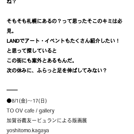
REGULARS
ね？
連載一覧
そもそも札幌にあるの？って思ったそこのキミは必
見。
LANDでアート・イベントもたくさん紹介したい！
#
健康LAND
と思って探していると
この街にも案外とあるもんだ。
次の休みに、ふらっと足を伸ばしてみない？
#
パイセンの行きつけにつ
いて行く
●8/1(金)〜17(日)
#
札幌来たら、まずはココ
TO OV cafe / gallery
加賀谷義友ービュランによる版画展
yoshitomo.kagaya