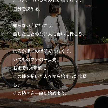
だけど、「いつもの」が増えるって
自分を狭める。
知らない店に行こう、
話したことのない人に会いに行こう。
はるか遠くの場所ではなくて、
いつものマチの一歩先。
およそ150年前に
この地を拓いた人々から始まった宝探
し。
その続きを一緒に始めよう。