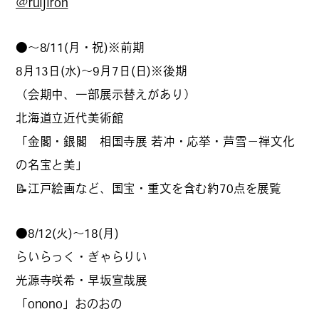
@ruijiroh
●～8/11(月・祝)※前期
#
札幌カレー探訪
8月13日(水)～9月7日(日)※後期
（会期中、一部展示替えがあり）
北海道立近代美術館
#
狸の一歩
「金閣・銀閣 相国寺展 若冲・応挙・芦雪－禅文化
の名宝と美」
📝江戸絵画など、国宝・重文を含む約70点を展覧
#
この車と暮らす理由
●8/12(火)〜18(月)
らいらっく・ぎゃらりい
#
日帰り遠足
光源寺咲希・早坂宣哉展
「onono」おのおの