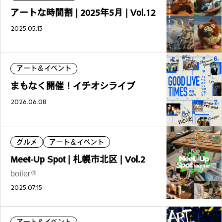
アートな時間割 | 2025年5月 | Vol.12
カルチャーマガジン「LAND」編集部と一緒に、いつも
のマチの、一歩先を一緒に探してくれる仲間「サポー
2025.05.13
ター」を募集中！公式LINEで編集部と直接チャットで
やりとりできる場所。おすすめのお店や特集してほし
い内容など何でも話そう。
アート＆イベント
まもなく開催！イチオシライブ
2026.06.08
グルメ
アート＆イベント
Meet-Up Spot | 札幌市北区 | Vol.2
boiler®︎
2025.07.15
アート＆イベント