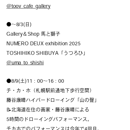
#
僕らの便利酒場
@toov_cafe_gallery
●〜8/3(日)
#
古着界隈
Gallery＆Shop 馬と獅子
NUMERO DEUX exhibition 2025
TOSHIHIKO SHIBUYA「うつろひ」
#
雨の日・雪の日の正解
@uma_to_shishi
●8/9(土)11：00〜16：00
#
Meet-Up Spot
チ・カ・ホ（札幌駅前通地下歩行空間）
藤谷康晴ハイパードローイング「山の聲」
📝北海道在住の画家・藤谷康晴による
#
呑める粉もんの世界
5時間のドローイングパフォーマンス。
チカホでのパフォーマンスは今年で4回目。