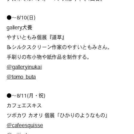
#
夢中になれる、仕事のは
なし
●～8/10(日)
gallery犬養
やすいともみ個展『道草』
#
SapporoDiscoveryRoom
📝シルクスクリーン作家のやすいともみさん。
手刷りの布小物や紙作品を制作する。
@galleryinukai
#
花・植物と暮らそう
@tomo_buta
●～8/11(月・祝)
#
編集部の好きな店
カフェエスキス
ツボカワ カオリ 個展「ひかりのようなもの」
@cafeesquisse
#
飛行機で行かない海外旅
行