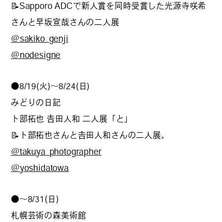
📝Sapporo ADCで新人賞を同時受賞した光源寺咲希
#
プレゼントフォー・ユー
さんと早坂宣哉さんの二人展
@sakiko_genji
@nodesigne
#
昼飲み・春飲み
●8/19(火)〜8/24(日)
みどりの日記
#
おすすめ手土産
卜部拓也 𠮷田人和 二人展「と」
📝卜部拓也さんと𠮷田人和さんの二人展。
@takuya_photographer
#
今月のアートな時間割
@yoshidatowa
#
伊藤沙菜のモーニングル
●～8/31(日)
ーティン
札幌芸術の森美術館