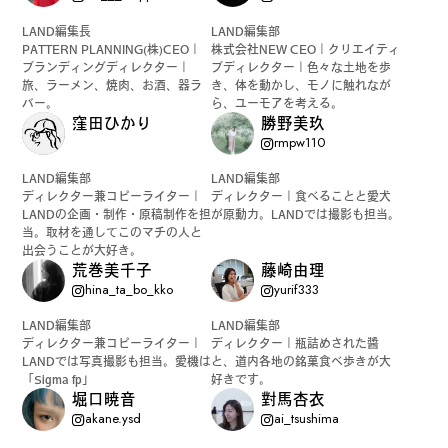
LAND編集長
LAND編集部
PATTERN PLANNING(株)CEO｜
株式会社NEW CEO｜クリエイティ
ブランディングディレクター｜
ブディレクター｜色々な土地を歩
旅、ラーメン、焼肉、お酒、器ラ
き、体を動かし、モノに触れなが
バー。
ら、ユーモアを考える。
窪田ひかり
勝野美玖
rmpw110
LAND編集部
LAND編集部
ディレクター兼コピーライター｜
ディレクター｜食べることと愛犬
LANDの企画・制作・原稿制作を担
が原動力。LANDでは撮影も担当。
当。取材を通してこのマチの人と
出会うことが大好き。
荒巻美千子
藤崎由理
hina_ta_bo_kko
yurif333
LAND編集部
LAND編集部
ディレクター兼コピーライター｜
ディレクター｜瓶詰めされた醬
LANDでは写真撮影も担当。愛機は
と、道内各地の銘菓食べ歩きが大
「Sigma fp」
好きです。
堀口暁音
對馬杏衣
akane.ysd
ai_tsushima