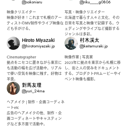
sokoniaru
riku____g0806
映像クリエイター
写真・映像クリエイター
映像が好き！これまで札幌のアー
北海道で暮らす人々と文化、その
ティストのMV制作やライブ映像な
日常を写真と映像で記録する。ウ
ども手がける。
ェディングやライブなど撮影する
ジャンルは多彩。
Hiroto Miyazaki
村木渓太
hirotomiyazaki.jp
keitamuraki.jp
Cinematographer
映像作家 | 写真家
拠点をニセコに置きながら東京に
2023年に拠点を東京から札幌に移
も活動の幅を広げ活動中。リアル
し、街と人の営みをドキュメント
で儚い空気を映像に残す。好物は
する。プロダクトPRムービーやイ
羊羹。
ベント映像も撮影。
對馬友理
yuri_24ma
ヘアメイク | 制作・企画コーディネ
ートetc
広告のヘアメイクの他、制作・企
画コーディネートやキャスティン
グなど多方面で活動中。