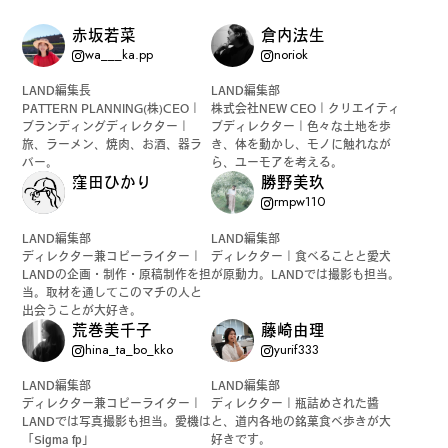
赤坂若菜
倉内法生
wa___ka.pp
noriok
LAND編集長
LAND編集部
PATTERN PLANNING(株)CEO｜
株式会社NEW CEO｜クリエイティ
ブランディングディレクター｜
ブディレクター｜色々な土地を歩
旅、ラーメン、焼肉、お酒、器ラ
き、体を動かし、モノに触れなが
バー。
ら、ユーモアを考える。
窪田ひかり
勝野美玖
rmpw110
LAND編集部
LAND編集部
ディレクター兼コピーライター｜
ディレクター｜食べることと愛犬
LANDの企画・制作・原稿制作を担
が原動力。LANDでは撮影も担当。
当。取材を通してこのマチの人と
出会うことが大好き。
荒巻美千子
藤崎由理
hina_ta_bo_kko
yurif333
LAND編集部
LAND編集部
ディレクター兼コピーライター｜
ディレクター｜瓶詰めされた醬
LANDでは写真撮影も担当。愛機は
と、道内各地の銘菓食べ歩きが大
「Sigma fp」
好きです。