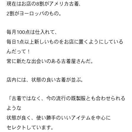
現在はお店の8割がアメリカ古着、
2割がヨーロッパのもの。
#
ボクと麺
毎月100点は仕入れて、
毎日1点以上新しいものをお店に置くようにしている
#
職人の手仕事に触れる
んだって！
常に新たな出会いのある古着屋さんだ。
#
書店巡り
店内には、状態の良い古着が並ぶ。
「古着ではなく、今の流行の既製服とも合わせられる
#
やっぱり○○が好き
ような
状態が良く、使い勝手のいいアイテムを中心に
セレクトしています。
#
イベント