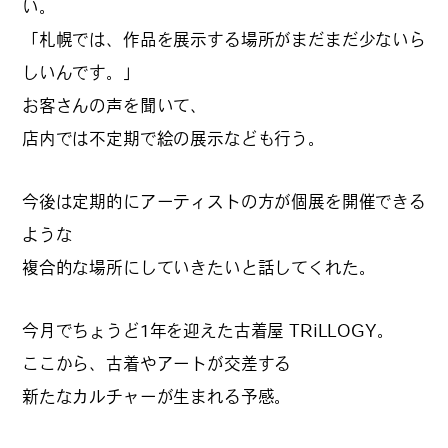
い。
カルチャーマガジン「LAND」編集部と一緒に、いつも
「札幌では、作品を展示する場所がまだまだ少ないら
のマチの、一歩先を一緒に探してくれる仲間「サポー
しいんです。」
ター」を募集中！公式LINEで編集部と直接チャットで
やりとりできる場所。おすすめのお店や特集してほし
お客さんの声を聞いて、
い内容など何でも話そう。
店内では不定期で絵の展示なども行う。
今後は定期的にアーティストの方が個展を開催できる
ような
複合的な場所にしていきたいと話してくれた。
今月でちょうど1年を迎えた古着屋 TRiLLOGY。
ここから、古着やアートが交差する
新たなカルチャーが生まれる予感。