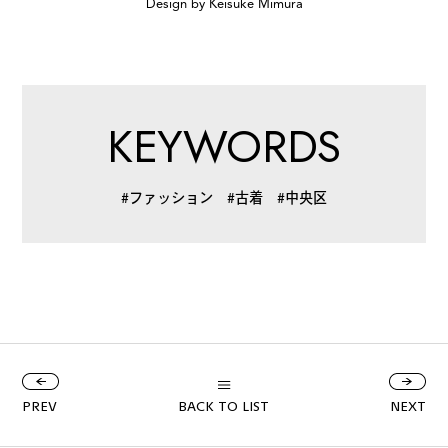
Design by Keisuke Mimura
KEYWORDS
#ファッション
#古着
#中央区
PREV
BACK TO LIST
NEXT