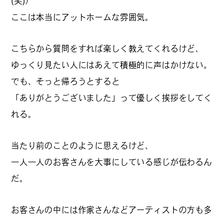
(笑)）
公式SNSはこちら
ここは本当にアットホームな雰囲気。
こちらから質問をすれば楽しく教えてくれるけど、
ゆっくり見たい人にはあえて積極的に声はかけない。
でも、そっと帰ろうとすると
Threads
Instagra
「ありがとうございました」って優しく挨拶をしてく
m
れる。
当たり前のことのように思えるけど、
一人一人のお客さんを大事にしている感じが伝わるん
JOIN US !
だ。
お客さんの中には作家さんなどアーティストの方も多
LAND公式サポーターはこちら