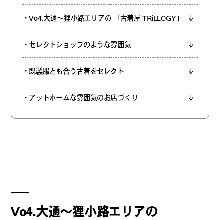
REGULARS
・Vo4.大通～狸小路エリアの 「古着屋 TRiLLOGY」
連載一覧
・セレクトショップのような雰囲気
・既製服とも合う古着をセレクト
#
健康LAND
・アットホームな雰囲気のお店づくり
#
パイセンの行きつけにつ
いて行く
#
札幌来たら、まずはココ
Vo4.大通～狸小路エリアの