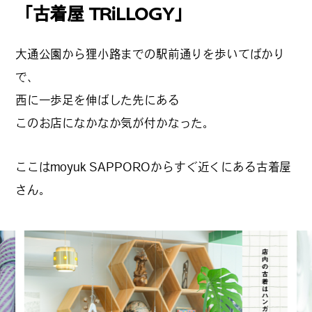
#
僕らの便利酒場
「古着屋 TRiLLOGY」
大通公園から狸小路までの駅前通りを歩いてばかり
#
古着界隈
で、
西に一歩足を伸ばした先にある
このお店になかなか気が付かなった。
#
雨の日・雪の日の正解
ここはmoyuk SAPPOROからすぐ近くにある古着屋
さん。
#
Meet-Up Spot
#
呑める粉もんの世界