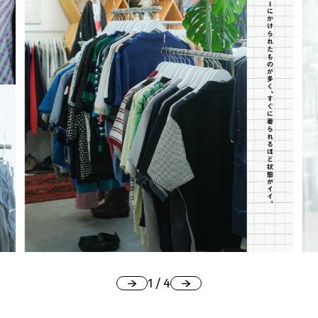
#
夢中になれる、仕事のは
なし
#
SapporoDiscoveryRoom
#
花・植物と暮らそう
#
編集部の好きな店
1
/
4
#
飛行機で行かない海外旅
行