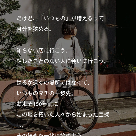
だけど、「いつもの」が増えるって
自分を狭める。
知らない店に行こう、
話したことのない人に会いに行こう。
はるか遠くの場所ではなくて、
いつものマチの一歩先。
およそ150年前に
この地を拓いた人々から始まった宝探
し。
その続きを一緒に始めよう。