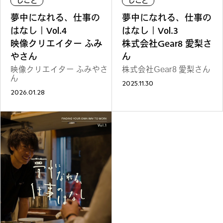
しごと
しごと
ファッション
グルメ
しごと
夢中になれる、仕事の
夢中になれる、仕事の
はなし｜Vol.4
はなし｜Vol.3
映像クリエイター ふみ
株式会社Gear8 愛梨さ
やさん
ん
映像クリエイター ふみやさ
株式会社Gear8 愛梨さん
ん
2025.11.30
アート＆イベント
ホビー
ホーム＆インテリア
2026.01.28
ショッピング
トラベル