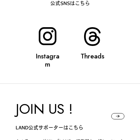
公式SNSはこちら
#
プレゼントフォー・ユー
#
昼飲み・春飲み
Instagra
Threads
m
#
おすすめ手土産
#
今月のアートな時間割
JOIN US !
#
伊藤沙菜のモーニングル
LAND公式サポーターはこちら
ーティン