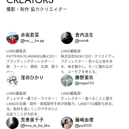
撮影・制作 協力クリエイター
#
ランチ
赤坂若菜
倉内法生
wa___ka.pp
noriok
LAND編集長
LAND編集部
#
ショッピング
PATTERN PLANNING(株)CEO｜
株式会社NEW CEO｜クリエイティ
ブランディングディレクター｜
ブディレクター｜色々な土地を歩
旅、ラーメン、焼肉、お酒、器ラ
き、体を動かし、モノに触れなが
バー。
ら、ユーモアを考える。
窪田ひかり
勝野美玖
#
カフェ
rmpw110
LAND編集部
LAND編集部
ディレクター兼コピーライター｜
ディレクター｜食べることと愛犬
LANDの企画・制作・原稿制作を担
が原動力。LANDでは撮影も担当。
当。取材を通してこのマチの人と
出会うことが大好き。
FOLLOW US
荒巻美千子
藤崎由理
hina_ta_bo_kko
yurif333