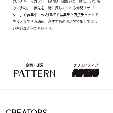
カルチャーマガジン「LAND」編集部と一緒に、いつも
のマチの、一歩先を一緒に探してくれる仲間「サポー
#
ボクと麺
ター」を募集中！公式LINEで編集部と直接チャットで
やりとりできる場所。おすすめのお店や特集してほし
い内容など何でも話そう。
#
職人の手仕事に触れる
#
書店巡り
企画・運営
クリエイティブ
#
やっぱり○○が好き
CREATORS
#
イベント