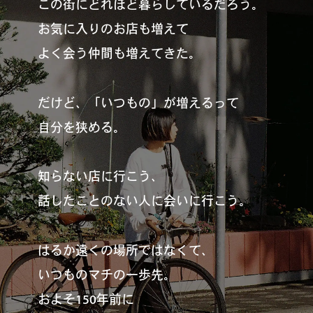
この街にどれほど暮らしているだろう。
#
夢中になれる、仕事のは
お気に入りのお店も増えて
なし
よく会う仲間も増えてきた。
#
SapporoDiscoveryRoom
だけど、「いつもの」が増えるって
自分を狭める。
#
花・植物と暮らそう
知らない店に行こう、
話したことのない人に会いに行こう。
#
編集部の好きな店
はるか遠くの場所ではなくて、
いつものマチの一歩先。
#
飛行機で行かない海外旅
およそ150年前に
行