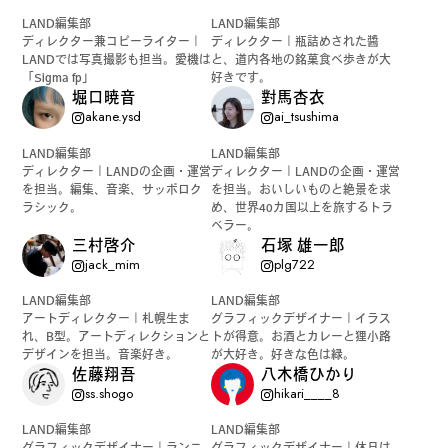
LAND編集部
LAND編集部
公式SNSはこちら
ディレクター兼コピーライター｜
ディレクター｜瓶詰めされた醬
LANDでは写真撮影も担当。愛機は
と、道内各地の銘菓食べ歩きが大
「Sigma fp」
好きです。
堀口暁音
對馬杏衣
akane.ysd
ai_tsushima
LAND編集部
LAND編集部
ディレクター｜LANDの企画・運営
ディレクター｜LANDの企画・運営
を担当。編集、音楽、サッポロク
を担当。おいしいものと絶景を求
Instagra
Threads
ラシック。
め、世界40カ国以上を旅するトラ
m
ベラー。
三村啓介
石塚 雄一郎
jack_mim
plg722
LAND編集部
LAND編集部
アートディレクター｜札幌生ま
グラフィックデザイナー｜イラス
れ、B型。アートディレクションと
トが得意。お酒とカレーと狸小路
JOIN US !
デザインを担当。音楽好き。
が大好き。好きな色は緑。
佐藤翔吾
八木橋ひかり
ss.shogo
hikari____8
LAND公式サポーターはこちら
LAND編集部
LAND編集部
グラフィックデザイナー｜ランニ
グラフィックデザイナー｜休日は