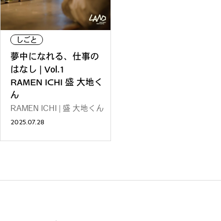
REGULARS
連載一覧
しごと
夢中になれる、仕事の
はなし | Vol.1
RAMEN ICHI 盛 大地く
#
健康LAND
ん
RAMEN ICHI | 盛 大地くん
2025.07.28
#
パイセンの行きつけにつ
いて行く
#
札幌来たら、まずはココ