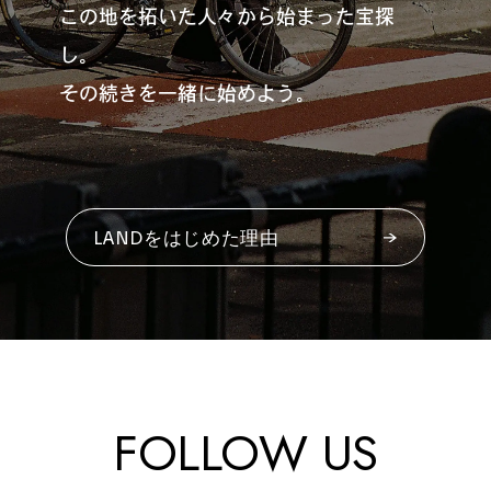
この地を拓いた人々から始まった宝探
し。
#
札幌カレー探訪
その続きを一緒に始めよう。
#
狸の一歩
LANDをはじめた理由
#
この車と暮らす理由
#
日帰り遠足
FOLLOW US