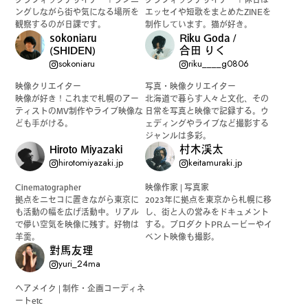
ングしながら街や気になる場所を
エッセイや短歌をまとめたZINEを
カルチャーマガジン「LAND」編集部と一緒に、いつも
観察するのが日課です。
制作しています。猫が好き。
のマチの、一歩先を一緒に探してくれる仲間「サポー
sokoniaru
Riku Goda /
(SHIDEN)
合田 りく
ター」を募集中！公式LINEで編集部と直接チャットで
sokoniaru
riku____g0806
やりとりできる場所。おすすめのお店や特集してほし
映像クリエイター
写真・映像クリエイター
い内容など何でも話そう。
映像が好き！これまで札幌のアー
北海道で暮らす人々と文化、その
ティストのMV制作やライブ映像な
日常を写真と映像で記録する。ウ
ども手がける。
ェディングやライブなど撮影する
ジャンルは多彩。
Hiroto Miyazaki
村木渓太
hirotomiyazaki.jp
keitamuraki.jp
Cinematographer
映像作家 | 写真家
拠点をニセコに置きながら東京に
2023年に拠点を東京から札幌に移
も活動の幅を広げ活動中。リアル
し、街と人の営みをドキュメント
で儚い空気を映像に残す。好物は
する。プロダクトPRムービーやイ
羊羹。
ベント映像も撮影。
對馬友理
yuri_24ma
ヘアメイク | 制作・企画コーディネ
ートetc