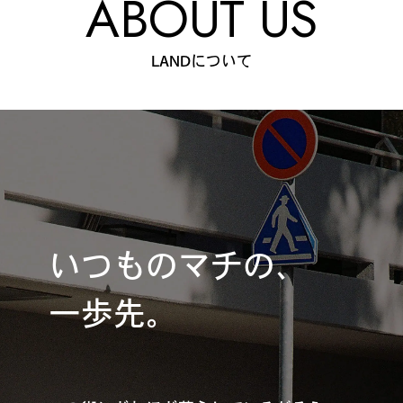
ABOUT US
#
僕らの便利酒場
LANDについて
#
古着界隈
#
雨の日・雪の日の正解
いつものマチの、
#
Meet-Up Spot
一歩先。
#
呑める粉もんの世界