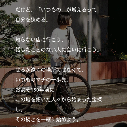
だけど、「いつもの」が増えるって
自分を狭める。
#
札幌カレー探訪
知らない店に行こう、
話したことのない人に会いに行こう。
#
狸の一歩
はるか遠くの場所ではなくて、
#
この車と暮らす理由
いつものマチの一歩先。
およそ150年前に
この地を拓いた人々から始まった宝探
#
日帰り遠足
し。
その続きを一緒に始めよう。