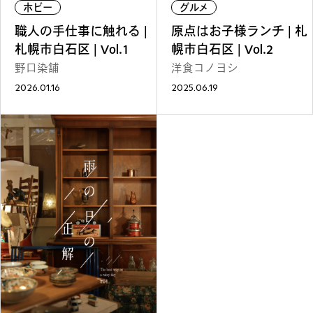
REGULARS
ホビー
グルメ
職人の手仕事に触れる |
原点はお子様ランチ | 札
連載一覧
札幌市白石区 | Vol.1
幌市白石区 | Vol.2
野口染舗
洋食コノヨシ
2026.01.16
2025.06.19
#
健康LAND
#
パイセンの行きつけにつ
いて行く
#
札幌来たら、まずはココ