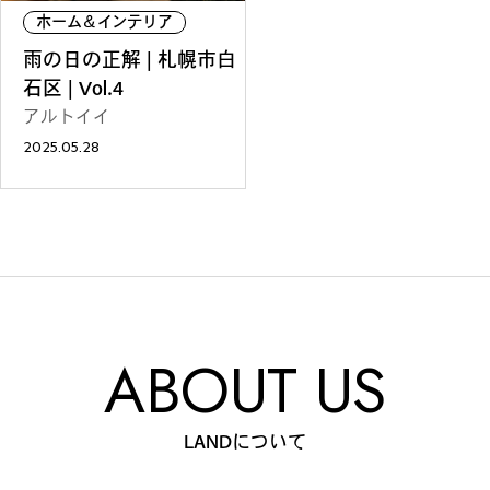
#
僕らの便利酒場
ホーム＆インテリア
雨の日の正解 | 札幌市白
石区 | Vol.4
アルトイイ
#
古着界隈
2025.05.28
#
雨の日・雪の日の正解
#
Meet-Up Spot
ABOUT US
#
呑める粉もんの世界
LANDについて