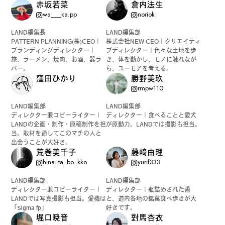
赤坂若菜
倉内法生
wa___ka.pp
noriok
公式SNSはこちら
LAND編集長
LAND編集部
PATTERN PLANNING(株)CEO｜
株式会社NEW CEO｜クリエイティ
ブランディングディレクター｜
ブディレクター｜色々な土地を歩
旅、ラーメン、焼肉、お酒、器ラ
き、体を動かし、モノに触れなが
バー。
ら、ユーモアを考える。
窪田ひかり
勝野美玖
rmpw110
Instagra
Threads
LAND編集部
LAND編集部
m
ディレクター兼コピーライター｜
ディレクター｜食べることと愛犬
LANDの企画・制作・原稿制作を担
が原動力。LANDでは撮影も担当。
当。取材を通してこのマチの人と
出会うことが大好き。
荒巻美千子
藤崎由理
hina_ta_bo_kko
yurif333
JOIN US !
LAND編集部
LAND編集部
ディレクター兼コピーライター｜
ディレクター｜瓶詰めされた醬
LANDでは写真撮影も担当。愛機は
と、道内各地の銘菓食べ歩きが大
「Sigma fp」
好きです。
LAND公式サポーターはこちら
堀口暁音
對馬杏衣