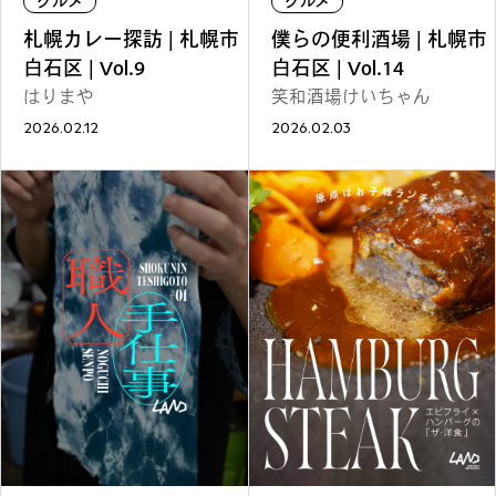
グルメ
グルメ
ファッション
グルメ
しごと
札幌カレー探訪 | 札幌市
僕らの便利酒場 | 札幌市
白石区 | Vol.9
白石区 | Vol.14
はりまや
笑和酒場けいちゃん
2026.02.12
2026.02.03
アート＆イベント
ホビー
ホーム＆インテリア
ショッピング
トラベル