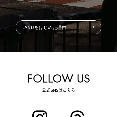
#
プレゼントフォー・ユー
LANDをはじめた理由
#
昼飲み・春飲み
#
おすすめ手土産
FOLLOW US
#
今月のアートな時間割
公式SNSはこちら
#
伊藤沙菜のモーニングル
ーティン