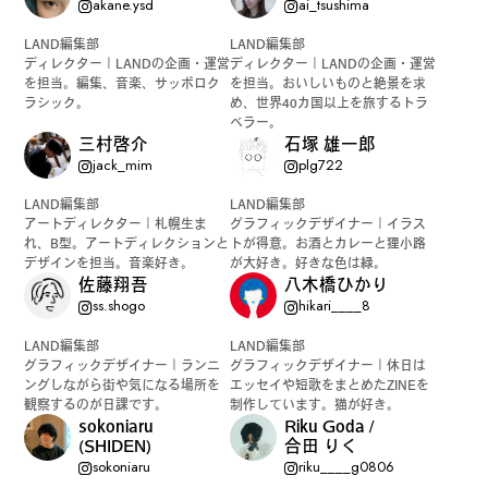
akane.ysd
ai_tsushima
カルチャーマガジン「LAND」編集部と一緒に、いつも
LAND編集部
LAND編集部
のマチの、一歩先を一緒に探してくれる仲間「サポー
ディレクター｜LANDの企画・運営
ディレクター｜LANDの企画・運営
を担当。編集、音楽、サッポロク
を担当。おいしいものと絶景を求
ター」を募集中！公式LINEで編集部と直接チャットで
ラシック。
め、世界40カ国以上を旅するトラ
やりとりできる場所。おすすめのお店や特集してほし
ベラー。
三村啓介
石塚 雄一郎
い内容など何でも話そう。
jack_mim
plg722
LAND編集部
LAND編集部
アートディレクター｜札幌生ま
グラフィックデザイナー｜イラス
れ、B型。アートディレクションと
トが得意。お酒とカレーと狸小路
デザインを担当。音楽好き。
が大好き。好きな色は緑。
佐藤翔吾
八木橋ひかり
ss.shogo
hikari____8
LAND編集部
LAND編集部
グラフィックデザイナー｜ランニ
グラフィックデザイナー｜休日は
ングしながら街や気になる場所を
エッセイや短歌をまとめたZINEを
観察するのが日課です。
制作しています。猫が好き。
sokoniaru
Riku Goda /
(SHIDEN)
合田 りく
sokoniaru
riku____g0806