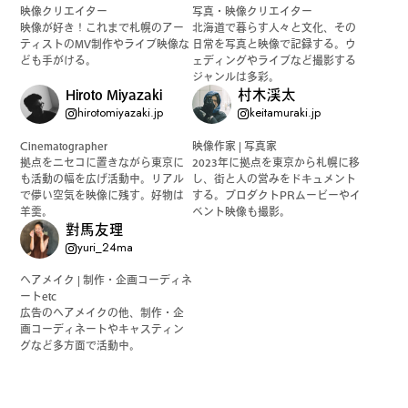
映像クリエイター
写真・映像クリエイター
映像が好き！これまで札幌のアー
北海道で暮らす人々と文化、その
ティストのMV制作やライブ映像な
日常を写真と映像で記録する。ウ
ども手がける。
ェディングやライブなど撮影する
ジャンルは多彩。
Hiroto Miyazaki
村木渓太
hirotomiyazaki.jp
keitamuraki.jp
Cinematographer
映像作家 | 写真家
拠点をニセコに置きながら東京に
2023年に拠点を東京から札幌に移
も活動の幅を広げ活動中。リアル
し、街と人の営みをドキュメント
で儚い空気を映像に残す。好物は
する。プロダクトPRムービーやイ
羊羹。
ベント映像も撮影。
對馬友理
yuri_24ma
ヘアメイク | 制作・企画コーディネ
ートetc
広告のヘアメイクの他、制作・企
画コーディネートやキャスティン
グなど多方面で活動中。