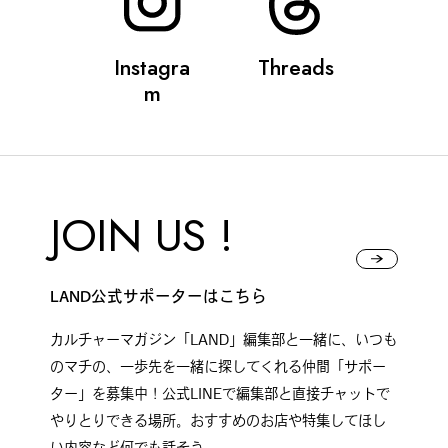
#
ボクと麺
Instagra
Threads
m
#
職人の手仕事に触れる
JOIN US !
#
書店巡り
LAND公式サポーターはこちら
カルチャーマガジン「LAND」編集部と一緒に、いつも
#
やっぱり○○が好き
のマチの、一歩先を一緒に探してくれる仲間「サポー
ター」を募集中！公式LINEで編集部と直接チャットで
やりとりできる場所。おすすめのお店や特集してほし
#
イベント
い内容など何でも話そう。