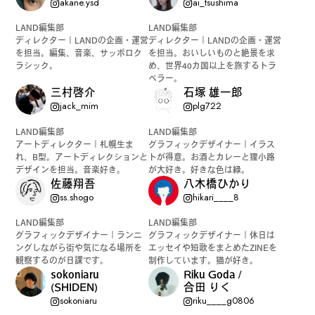
akane.ysd
ai_tsushima
LAND編集部
LAND編集部
ディレクター｜LANDの企画・運営
ディレクター｜LANDの企画・運営
を担当。編集、音楽、サッポロク
を担当。おいしいものと絶景を求
#
ランチ
ラシック。
め、世界40カ国以上を旅するトラ
ベラー。
三村啓介
石塚 雄一郎
jack_mim
plg722
#
ショッピング
LAND編集部
LAND編集部
アートディレクター｜札幌生ま
グラフィックデザイナー｜イラス
れ、B型。アートディレクションと
トが得意。お酒とカレーと狸小路
デザインを担当。音楽好き。
が大好き。好きな色は緑。
佐藤翔吾
八木橋ひかり
ss.shogo
hikari____8
#
カフェ
LAND編集部
LAND編集部
グラフィックデザイナー｜ランニ
グラフィックデザイナー｜休日は
ングしながら街や気になる場所を
エッセイや短歌をまとめたZINEを
観察するのが日課です。
制作しています。猫が好き。
sokoniaru
Riku Goda /
FOLLOW US
(SHIDEN)
合田 りく
sokoniaru
riku____g0806