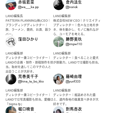
赤坂若菜
倉内法生
wa___ka.pp
noriok
#
ボクと麺
LAND編集長
LAND編集部
PATTERN PLANNING(株)CEO｜
株式会社NEW CEO｜クリエイティ
ブランディングディレクター｜
ブディレクター｜色々な土地を歩
旅、ラーメン、焼肉、お酒、器ラ
き、体を動かし、モノに触れなが
バー。
ら、ユーモアを考える。
#
職人の手仕事に触れる
窪田ひかり
勝野美玖
rmpw110
LAND編集部
LAND編集部
ディレクター兼コピーライター｜
ディレクター｜食べることと愛犬
#
書店巡り
LANDの企画・制作・原稿制作を担
が原動力。LANDでは撮影も担当。
当。取材を通してこのマチの人と
出会うことが大好き。
荒巻美千子
藤崎由理
hina_ta_bo_kko
yurif333
#
やっぱり○○が好き
LAND編集部
LAND編集部
ディレクター兼コピーライター｜
ディレクター｜瓶詰めされた醬
LANDでは写真撮影も担当。愛機は
と、道内各地の銘菓食べ歩きが大
「Sigma fp」
好きです。
堀口暁音
對馬杏衣
#
イベント