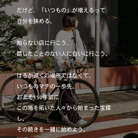
#
僕らの便利酒場
だけど、「いつもの」が増えるって
自分を狭める。
#
古着界隈
知らない店に行こう、
話したことのない人に会いに行こう。
#
雨の日・雪の日の正解
はるか遠くの場所ではなくて、
いつものマチの一歩先。
#
Meet-Up Spot
およそ150年前に
この地を拓いた人々から始まった宝探
し。
#
呑める粉もんの世界
その続きを一緒に始めよう。