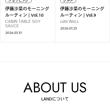
ショッピング
グルメ
ファッション
グルメ
しごと
伊藤沙菜のモーニング
伊藤沙菜のモーニング
ルーティン | Vol.10
ルーティン | Vol.9
CABIN TABLE SOY
café WeLL
SAUCE
2026.01.23
2026.03.31
アート＆イベント
ホビー
ホーム＆インテリア
ABOUT US
ショッピング
トラベル
LANDについて