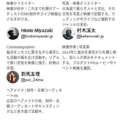
映像クリエイター
写真・映像クリエイター
公式SNSはこちら
映像が好き！これまで札幌のアー
北海道で暮らす人々と文化、その
ティストのMV制作やライブ映像な
日常を写真と映像で記録する。ウ
ども手がける。
ェディングやライブなど撮影する
ジャンルは多彩。
Hiroto Miyazaki
村木渓太
hirotomiyazaki.jp
keitamuraki.jp
Cinematographer
映像作家 | 写真家
拠点をニセコに置きながら東京に
2023年に拠点を東京から札幌に移
Instagra
Threads
も活動の幅を広げ活動中。リアル
し、街と人の営みをドキュメント
で儚い空気を映像に残す。好物は
する。プロダクトPRムービーやイ
m
羊羹。
ベント映像も撮影。
對馬友理
yuri_24ma
ヘアメイク | 制作・企画コーディネ
ートetc
JOIN US !
広告のヘアメイクの他、制作・企
画コーディネートやキャスティン
グなど多方面で活動中。
LAND公式サポーターはこちら