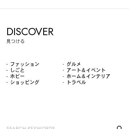
カルチャーマガジン「LAND」編集部と一緒に、いつも
のマチの、一歩先を一緒に探してくれる仲間「サポー
ター」を募集中！公式LINEで編集部と直接チャットで
DISCOVER
やりとりできる場所。おすすめのお店や特集してほし
い内容など何でも話そう。
見つける
ファッション
グルメ
しごと
アート＆イベント
ホビー
ホーム＆インテリア
ショッピング
トラベル