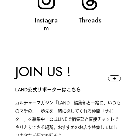
Instagra
Threads
#
札幌カレー探訪
m
#
狸の一歩
JOIN US !
#
この車と暮らす理由
LAND公式サポーターはこちら
カルチャーマガジン「LAND」編集部と一緒に、いつも
のマチの、一歩先を一緒に探してくれる仲間「サポー
#
日帰り遠足
ター」を募集中！公式LINEで編集部と直接チャットで
やりとりできる場所。おすすめのお店や特集してほし
い内容など何でも話そう。