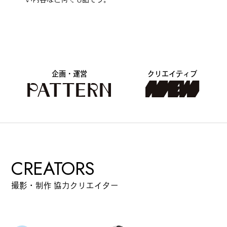
#
プレゼントフォー・ユー
#
昼飲み・春飲み
企画・運営
クリエイティブ
#
おすすめ手土産
#
今月のアートな時間割
CREATORS
撮影・制作 協力クリエイター
#
伊藤沙菜のモーニングル
ーティン