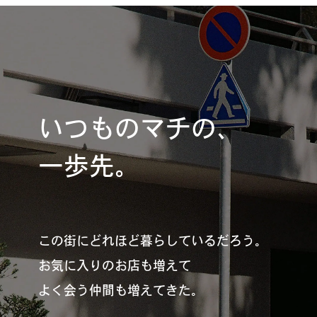
REGULARS
連載一覧
#
健康LAND
いつものマチの、
一歩先。
#
パイセンの行きつけにつ
いて行く
この街にどれほど暮らしているだろう。
#
札幌来たら、まずはココ
お気に入りのお店も増えて
よく会う仲間も増えてきた。