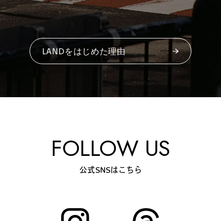
#
夢中になれる、仕事のは
なし
LANDをはじめた理由
#
SapporoDiscoveryRoom
#
花・植物と暮らそう
FOLLOW US
#
編集部の好きな店
公式SNSはこちら
#
飛行機で行かない海外旅
行