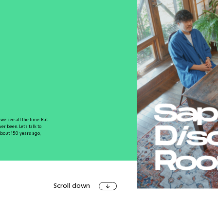
アート＆イベ
e see all the time. But
r been. Let’s talk to
ショッピン
bout 150 years ago,
Scroll down