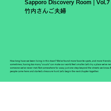
Sapporo Discovery Room | Vol.7
竹内さんご夫婦
How long have we been living in this town? We’ve found more favorite spots, and more friends w
sometimes, having too many “usuals” can make our world feel smaller. Let’s try a place we’ve neve
someone we’ve never met. Not somewhere far away just one step beyond the streets we know. A
people came here and started a treasure hunt. Let’s begin the next chapter together.