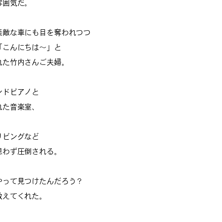
雰囲気だ。
素敵な車にも目を奪われつつ
「こんにちは〜」と
れた竹内さんご夫婦。
ンドピアノと
れた音楽室、
、
リビングなど
思わず圧倒される。
やって見つけたんだろう？
教えてくれた。