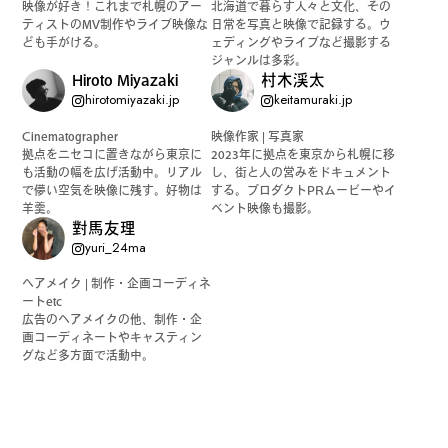
映像が好き！これまで札幌のアー
北海道で暮らす人々と文化、その
ティストのMV制作やライブ映像な
日常を写真と映像で記録する。ウ
公式SNSはこちら
ども手がける。
ェディングやライブなど撮影する
ジャンルは多彩。
Hiroto Miyazaki
村木渓太
hirotomiyazaki.jp
keitamuraki.jp
Cinematographer
映像作家 | 写真家
拠点をニセコに置きながら東京に
2023年に拠点を東京から札幌に移
も活動の幅を広げ活動中。リアル
し、街と人の営みをドキュメント
で儚い空気を映像に残す。好物は
する。プロダクトPRムービーやイ
Instagra
Threads
羊羹。
ベント映像も撮影。
m
對馬友理
yuri_24ma
ヘアメイク | 制作・企画コーディネ
ートetc
広告のヘアメイクの他、制作・企
画コーディネートやキャスティン
JOIN US !
グなど多方面で活動中。
LAND公式サポーターはこちら