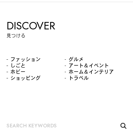
カルチャーマガジン「LAND」編集部と一緒に、いつも
のマチの、一歩先を一緒に探してくれる仲間「サポー
DISCOVER
ター」を募集中！公式LINEで編集部と直接チャットで
やりとりできる場所。おすすめのお店や特集してほし
見つける
い内容など何でも話そう。
ファッション
グルメ
しごと
アート＆イベント
ホビー
ホーム＆インテリア
ショッピング
トラベル