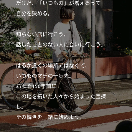
だけど、「いつもの」が増えるって
#
僕らの便利酒場
自分を狭める。
#
古着界隈
知らない店に行こう、
話したことのない人に会いに行こう。
#
雨の日・雪の日の正解
はるか遠くの場所ではなくて、
いつものマチの一歩先。
およそ150年前に
#
Meet-Up Spot
この地を拓いた人々から始まった宝探
し。
その続きを一緒に始めよう。
#
呑める粉もんの世界