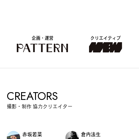
#
プレゼントフォー・ユー
#
昼飲み・春飲み
企画・運営
クリエイティブ
#
おすすめ手土産
CREATORS
#
今月のアートな時間割
撮影・制作 協力クリエイター
#
伊藤沙菜のモーニングル
ーティン
赤坂若菜
倉内法生