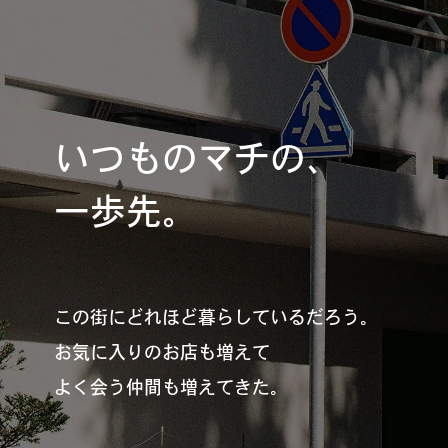
REGULARS
連載一覧
いつものマチの、
#
健康LAND
一歩先。
#
パイセンの行きつけにつ
いて行く
この街にどれほど暮らしているだろう。
お気に入りのお店も増えて
#
札幌来たら、まずはココ
よく会う仲間も増えてきた。