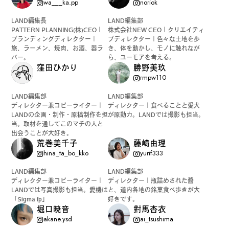
wa___ka.pp
noriok
LAND編集長
LAND編集部
#
ボクと麺
PATTERN PLANNING(株)CEO｜
株式会社NEW CEO｜クリエイティ
ブランディングディレクター｜
ブディレクター｜色々な土地を歩
旅、ラーメン、焼肉、お酒、器ラ
き、体を動かし、モノに触れなが
バー。
ら、ユーモアを考える。
窪田ひかり
勝野美玖
#
職人の手仕事に触れる
rmpw110
LAND編集部
LAND編集部
ディレクター兼コピーライター｜
ディレクター｜食べることと愛犬
LANDの企画・制作・原稿制作を担
が原動力。LANDでは撮影も担当。
当。取材を通してこのマチの人と
#
書店巡り
出会うことが大好き。
荒巻美千子
藤崎由理
hina_ta_bo_kko
yurif333
LAND編集部
LAND編集部
#
やっぱり○○が好き
ディレクター兼コピーライター｜
ディレクター｜瓶詰めされた醬
LANDでは写真撮影も担当。愛機は
と、道内各地の銘菓食べ歩きが大
「Sigma fp」
好きです。
堀口暁音
對馬杏衣
akane.ysd
ai_tsushima
#
イベント