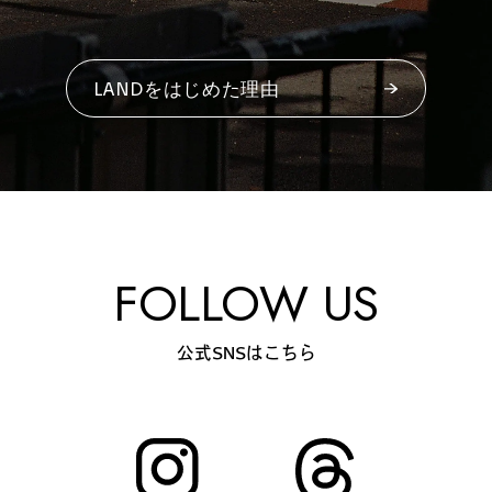
#
夢中になれる、仕事のは
なし
LANDをはじめた理由
#
SapporoDiscoveryRoom
#
花・植物と暮らそう
FOLLOW US
公式SNSはこちら
#
編集部の好きな店
#
飛行機で行かない海外旅
行