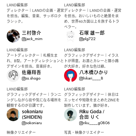
LAND編集部
LAND編集部
ディレクター｜LANDの企画・運営
ディレクター｜LANDの企画・運営
を担当。編集、音楽、サッポロク
を担当。おいしいものと絶景を求
ラシック。
め、世界40カ国以上を旅するトラ
#
ランチ
ベラー。
三村啓介
石塚 雄一郎
jack_mim
plg722
LAND編集部
LAND編集部
アートディレクター｜札幌生ま
グラフィックデザイナー｜イラス
#
ショッピング
れ、B型。アートディレクションと
トが得意。お酒とカレーと狸小路
デザインを担当。音楽好き。
が大好き。好きな色は緑。
佐藤翔吾
八木橋ひかり
ss.shogo
hikari____8
#
カフェ
LAND編集部
LAND編集部
グラフィックデザイナー｜ランニ
グラフィックデザイナー｜休日は
ングしながら街や気になる場所を
エッセイや短歌をまとめたZINEを
観察するのが日課です。
制作しています。猫が好き。
sokoniaru
Riku Goda /
(SHIDEN)
合田 りく
sokoniaru
riku____g0806
FOLLOW US
映像クリエイター
写真・映像クリエイター