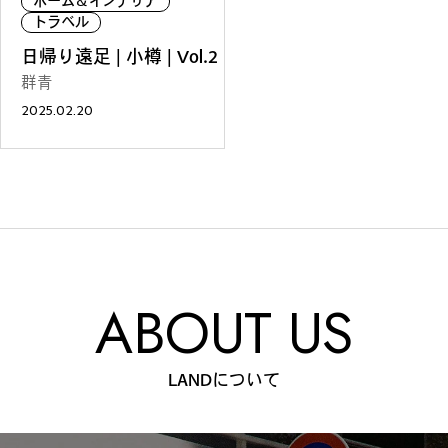
ホーム＆インテリア
ファッション
グルメ
しごと
トラベル
日帰り遠足 | 小樽 | Vol.2
群青
2025.02.20
アート＆イベント
ホビー
ホーム＆インテリア
ABOUT US
ショッピング
トラベル
LANDについて