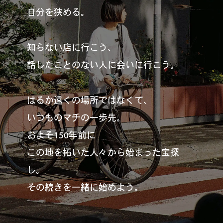
#
僕らの便利酒場
自分を狭める。
知らない店に行こう、
#
古着界隈
話したことのない人に会いに行こう。
はるか遠くの場所ではなくて、
#
雨の日・雪の日の正解
いつものマチの一歩先。
およそ150年前に
#
Meet-Up Spot
この地を拓いた人々から始まった宝探
し。
その続きを一緒に始めよう。
#
呑める粉もんの世界