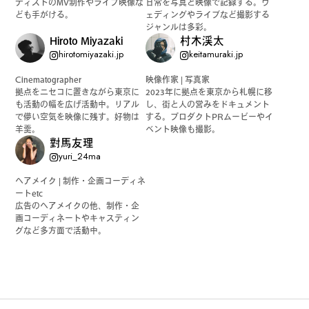
ティストのMV制作やライブ映像な
日常を写真と映像で記録する。ウ
ども手がける。
ェディングやライブなど撮影する
公式SNSはこちら
ジャンルは多彩。
Hiroto Miyazaki
村木渓太
hirotomiyazaki.jp
keitamuraki.jp
Cinematographer
映像作家 | 写真家
拠点をニセコに置きながら東京に
2023年に拠点を東京から札幌に移
も活動の幅を広げ活動中。リアル
し、街と人の営みをドキュメント
で儚い空気を映像に残す。好物は
する。プロダクトPRムービーやイ
羊羹。
ベント映像も撮影。
Instagra
Threads
對馬友理
m
yuri_24ma
ヘアメイク | 制作・企画コーディネ
ートetc
広告のヘアメイクの他、制作・企
画コーディネートやキャスティン
グなど多方面で活動中。
JOIN US !
LAND公式サポーターはこちら