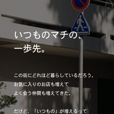
REGULARS
連載一覧
いつものマチの、
#
健康LAND
一歩先。
#
パイセンの行きつけにつ
いて行く
この街にどれほど暮らしているだろう。
お気に入りのお店も増えて
#
札幌来たら、まずはココ
よく会う仲間も増えてきた。
だけど、「いつもの」が増えるって