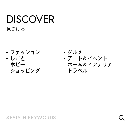
カルチャーマガジン「LAND」編集部と一緒に、いつも
DISCOVER
のマチの、一歩先を一緒に探してくれる仲間「サポー
ター」を募集中！公式LINEで編集部と直接チャットで
見つける
やりとりできる場所。おすすめのお店や特集してほし
い内容など何でも話そう。
ファッション
グルメ
しごと
アート＆イベント
ホビー
ホーム＆インテリア
ショッピング
トラベル