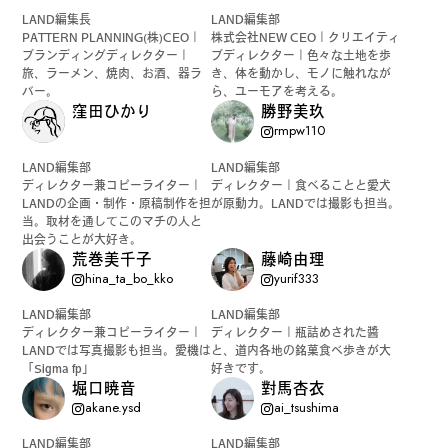
LAND編集長
LAND編集部
PATTERN PLANNING(株)CEO｜
株式会社NEW CEO｜クリエイティ
#
ボクと麺
ブランディングディレクター｜
ブディレクター｜色々な土地を歩
旅、ラーメン、焼肉、お酒、器ラ
き、体を動かし、モノに触れなが
バー。
ら、ユーモアを考える。
窪田ひかり
勝野美玖
rmpw110
#
職人の手仕事に触れる
LAND編集部
LAND編集部
ディレクター兼コピーライター｜
ディレクター｜食べることと愛犬
LANDの企画・制作・原稿制作を担
が原動力。LANDでは撮影も担当。
当。取材を通してこのマチの人と
出会うことが大好き。
#
書店巡り
荒巻美千子
藤崎由理
hina_ta_bo_kko
yurif333
LAND編集部
LAND編集部
ディレクター兼コピーライター｜
ディレクター｜瓶詰めされた醬
#
やっぱり○○が好き
LANDでは写真撮影も担当。愛機は
と、道内各地の銘菓食べ歩きが大
「Sigma fp」
好きです。
堀口暁音
對馬杏衣
akane.ysd
ai_tsushima
#
イベント
LAND編集部
LAND編集部