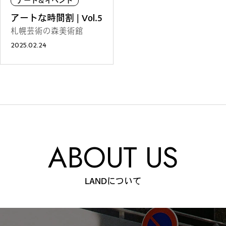
アート＆イベント
ファッション
グルメ
しごと
アートな時間割 | Vol.5
札幌芸術の森美術館
2025.02.24
アート＆イベント
ホビー
ホーム＆インテリア
ABOUT US
ショッピング
トラベル
LANDについて