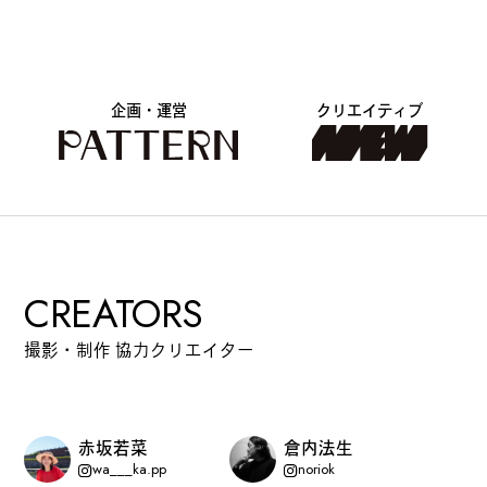
#
プレゼントフォー・ユー
企画・運営
クリエイティブ
#
昼飲み・春飲み
#
おすすめ手土産
CREATORS
#
今月のアートな時間割
撮影・制作 協力クリエイター
#
伊藤沙菜のモーニングル
赤坂若菜
倉内法生
ーティン
wa___ka.pp
noriok