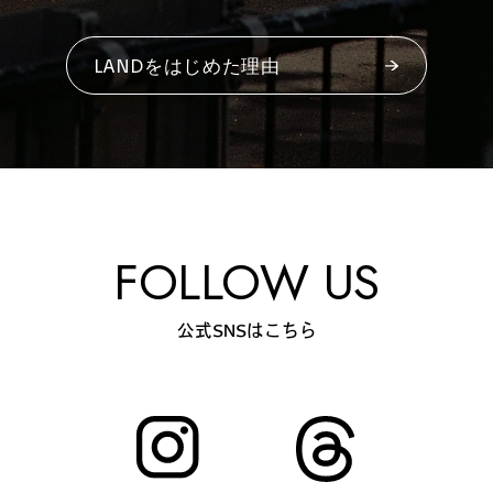
#
夢中になれる、仕事のは
なし
LANDをはじめた理由
#
SapporoDiscoveryRoom
FOLLOW US
#
花・植物と暮らそう
公式SNSはこちら
#
編集部の好きな店
#
飛行機で行かない海外旅
行