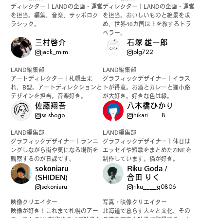
ディレクター｜LANDの企画・運営
ディレクター｜LANDの企画・運営
を担当。編集、音楽、サッポロク
を担当。おいしいものと絶景を求
ラシック。
め、世界40カ国以上を旅するトラ
ベラー。
#
ランチ
三村啓介
石塚 雄一郎
jack_mim
plg722
LAND編集部
LAND編集部
アートディレクター｜札幌生ま
グラフィックデザイナー｜イラス
れ、B型。アートディレクションと
トが得意。お酒とカレーと狸小路
#
ショッピング
デザインを担当。音楽好き。
が大好き。好きな色は緑。
佐藤翔吾
八木橋ひかり
ss.shogo
hikari____8
LAND編集部
LAND編集部
#
カフェ
グラフィックデザイナー｜ランニ
グラフィックデザイナー｜休日は
ングしながら街や気になる場所を
エッセイや短歌をまとめたZINEを
観察するのが日課です。
制作しています。猫が好き。
sokoniaru
Riku Goda /
(SHIDEN)
合田 りく
sokoniaru
riku____g0806
FOLLOW US
映像クリエイター
写真・映像クリエイター
映像が好き！これまで札幌のアー
北海道で暮らす人々と文化、その