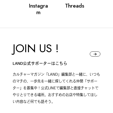
Instagra
Threads
m
#
札幌カレー探訪
JOIN US !
#
狸の一歩
LAND公式サポーターはこちら
#
この車と暮らす理由
カルチャーマガジン「LAND」編集部と一緒に、いつも
のマチの、一歩先を一緒に探してくれる仲間「サポー
ター」を募集中！公式LINEで編集部と直接チャットで
#
日帰り遠足
やりとりできる場所。おすすめのお店や特集してほし
い内容など何でも話そう。