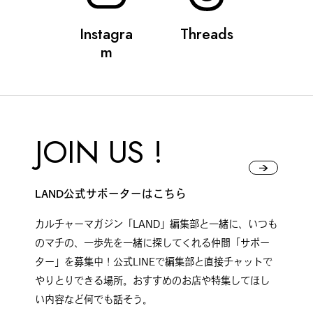
Instagra
Threads
m
#
札幌カレー探訪
#
狸の一歩
JOIN US !
#
この車と暮らす理由
LAND公式サポーターはこちら
カルチャーマガジン「LAND」編集部と一緒に、いつも
のマチの、一歩先を一緒に探してくれる仲間「サポー
#
日帰り遠足
ター」を募集中！公式LINEで編集部と直接チャットで
やりとりできる場所。おすすめのお店や特集してほし
い内容など何でも話そう。