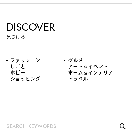
カルチャーマガジン「LAND」編集部と一緒に、いつも
のマチの、一歩先を一緒に探してくれる仲間「サポー
DISCOVER
ター」を募集中！公式LINEで編集部と直接チャットで
やりとりできる場所。おすすめのお店や特集してほし
見つける
い内容など何でも話そう。
ファッション
グルメ
しごと
アート＆イベント
ホビー
ホーム＆インテリア
ショッピング
トラベル