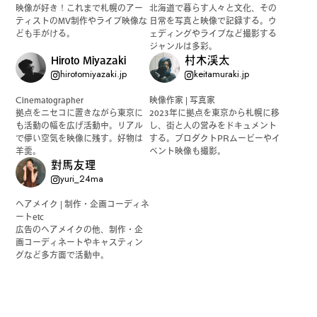
映像が好き！これまで札幌のアー
北海道で暮らす人々と文化、その
公式SNSはこちら
ティストのMV制作やライブ映像な
日常を写真と映像で記録する。ウ
ども手がける。
ェディングやライブなど撮影する
ジャンルは多彩。
Hiroto Miyazaki
村木渓太
hirotomiyazaki.jp
keitamuraki.jp
Cinematographer
映像作家 | 写真家
拠点をニセコに置きながら東京に
2023年に拠点を東京から札幌に移
も活動の幅を広げ活動中。リアル
し、街と人の営みをドキュメント
Instagra
Threads
で儚い空気を映像に残す。好物は
する。プロダクトPRムービーやイ
羊羹。
ベント映像も撮影。
m
對馬友理
yuri_24ma
ヘアメイク | 制作・企画コーディネ
ートetc
広告のヘアメイクの他、制作・企
JOIN US !
画コーディネートやキャスティン
グなど多方面で活動中。
LAND公式サポーターはこちら