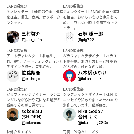
LAND編集部
LAND編集部
ディレクター｜LANDの企画・運営
ディレクター｜LANDの企画・運営
を担当。編集、音楽、サッポロク
を担当。おいしいものと絶景を求
ラシック。
め、世界40カ国以上を旅するトラ
#
ランチ
ベラー。
三村啓介
石塚 雄一郎
jack_mim
plg722
LAND編集部
LAND編集部
#
ショッピング
アートディレクター｜札幌生ま
グラフィックデザイナー｜イラス
れ、B型。アートディレクションと
トが得意。お酒とカレーと狸小路
デザインを担当。音楽好き。
が大好き。好きな色は緑。
佐藤翔吾
八木橋ひかり
ss.shogo
hikari____8
#
カフェ
LAND編集部
LAND編集部
グラフィックデザイナー｜ランニ
グラフィックデザイナー｜休日は
ングしながら街や気になる場所を
エッセイや短歌をまとめたZINEを
観察するのが日課です。
制作しています。猫が好き。
sokoniaru
Riku Goda /
(SHIDEN)
合田 りく
FOLLOW US
sokoniaru
riku____g0806
映像クリエイター
写真・映像クリエイター