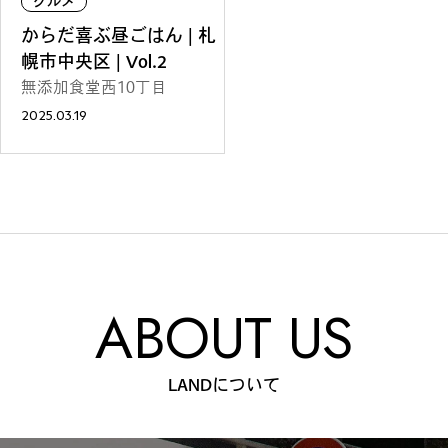
グルメ
ファッション
グルメ
しごと
からだ喜ぶ昼ごはん | 札
幌市中央区 | Vol.2
無添加食堂西10丁目
2025.03.19
アート＆イベント
ホビー
ホーム＆インテリア
ABOUT US
ショッピング
トラベル
LANDについて