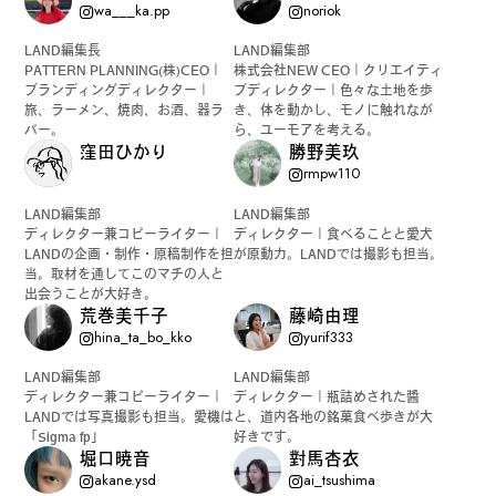
wa___ka.pp
noriok
LAND編集長
LAND編集部
#
ボクと麺
PATTERN PLANNING(株)CEO｜
株式会社NEW CEO｜クリエイティ
ブランディングディレクター｜
ブディレクター｜色々な土地を歩
旅、ラーメン、焼肉、お酒、器ラ
き、体を動かし、モノに触れなが
バー。
ら、ユーモアを考える。
窪田ひかり
勝野美玖
#
職人の手仕事に触れる
rmpw110
LAND編集部
LAND編集部
ディレクター兼コピーライター｜
ディレクター｜食べることと愛犬
LANDの企画・制作・原稿制作を担
が原動力。LANDでは撮影も担当。
#
書店巡り
当。取材を通してこのマチの人と
出会うことが大好き。
荒巻美千子
藤崎由理
hina_ta_bo_kko
yurif333
LAND編集部
LAND編集部
#
やっぱり○○が好き
ディレクター兼コピーライター｜
ディレクター｜瓶詰めされた醬
LANDでは写真撮影も担当。愛機は
と、道内各地の銘菓食べ歩きが大
「Sigma fp」
好きです。
堀口暁音
對馬杏衣
akane.ysd
ai_tsushima
#
イベント