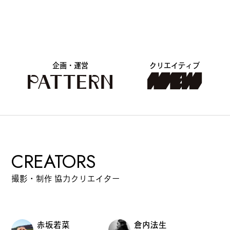
#
プレゼントフォー・ユー
#
昼飲み・春飲み
企画・運営
クリエイティブ
#
おすすめ手土産
CREATORS
#
今月のアートな時間割
撮影・制作 協力クリエイター
#
伊藤沙菜のモーニングル
ーティン
赤坂若菜
倉内法生