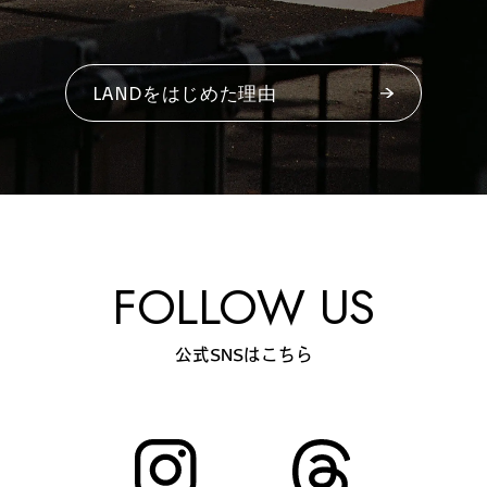
#
夢中になれる、仕事のは
なし
LANDをはじめた理由
#
SapporoDiscoveryRoom
#
花・植物と暮らそう
FOLLOW US
公式SNSはこちら
#
編集部の好きな店
#
飛行機で行かない海外旅
行