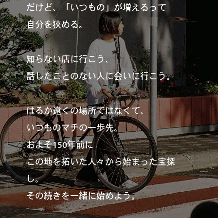
#
僕らの便利酒場
だけど、「いつもの」が増えるって
自分を狭める。
#
古着界隈
知らない店に行こう、
話したことのない人に会いに行こう。
#
雨の日・雪の日の正解
はるか遠くの場所ではなくて、
いつものマチの一歩先。
およそ150年前に
#
Meet-Up Spot
この地を拓いた人々から始まった宝探
し。
#
呑める粉もんの世界
その続きを一緒に始めよう。