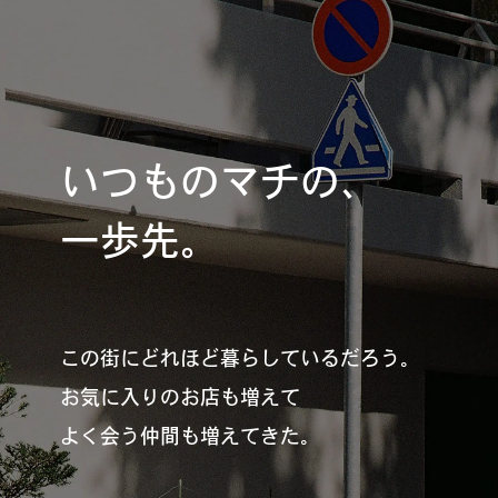
REGULARS
連載一覧
いつものマチの、
#
健康LAND
一歩先。
#
パイセンの行きつけにつ
いて行く
この街にどれほど暮らしているだろう。
お気に入りのお店も増えて
#
札幌来たら、まずはココ
よく会う仲間も増えてきた。